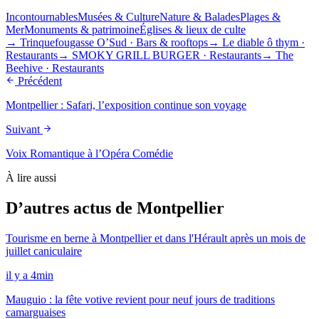
Incontournables
Musées & Culture
Nature & Balades
Plages &
Mer
Monuments & patrimoine
Églises & lieux de culte
→
Trinquefougasse O’Sud
·
Bars & rooftops
→
Le diable ô thym
·
Restaurants
→
SMOKY GRILL BURGER
·
Restaurants
→
The
Beehive
·
Restaurants
Précédent
Montpellier : Safari, l’exposition continue son voyage
Suivant
Voix Romantique à l’Opéra Comédie
À lire aussi
D’autres actus de Montpellier
Tourisme en berne à Montpellier et dans l'Hérault après un mois de
juillet caniculaire
il y a 4min
Mauguio : la fête votive revient pour neuf jours de traditions
camarguaises