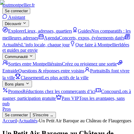
tout
montpellier
.fr
Se connecter
Assistant
Découvrir
Explorer
Lieux, adresses, quartiers
Guides
Nos comparatifs : les
meilleures adresses
Agenda
Concerts, expos, événements datés
Actualités
L’info locale, chaque jour
Que faire à Montpellier
Idées
et guides par envie
Communauté
Sorties entre Montpelliérains
Créez ou rejoignez une sortie
Entraide
Questions & réponses entre voisins
Portraits
Ils font vivre
la ville
Classement
Les plus actifs de la ville
Bons plans
Promos
Réductions chez les commerçants d’ici
Concours
Lots à
gagner, participation gratuite
Pass VIP
Tous les avantages, sans
pub
Pros
Se connecter
S'inscrire →
Accueil
›
Actualités
›
Un Petit Air Baroque au Château de Flaugergues
Un Petit Air Baroque au Château de