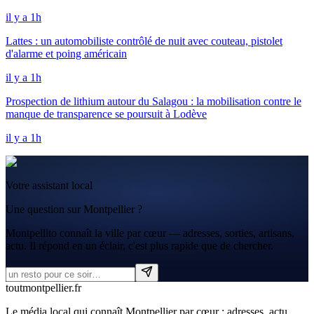
il y a 1h
Lattes : un automobiliste contrôlé de nuit avec couteau, pistolet
d'alarme et poing américain
il y a 1h
Prospection de lithium autour du Salagou : la mobilisation contre le
manque de transparence se poursuit à Lodève
il y a 1h
Votre assistant local
Une question sur Montpellier ?
Montpellito connaît la ville par cœur — adresses, sorties, artisans,
actu. Il répond en un éclair, c'est plus rapide que de chercher.
tout
montpellier
.fr
Le média local qui connaît Montpellier par cœur : adresses, actu,