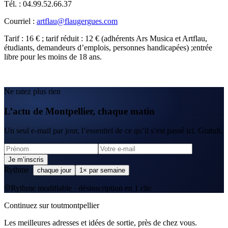
Tél. : 04.99.52.66.37
Courriel :
artflau@flaugergues.com
Tarif : 16 € ; tarif réduit : 12 € (adhérents Ars Musica et Artflau,
étudiants, demandeurs d’emplois, personnes handicapées) ;entrée
libre pour les moins de 18 ans.
Ne ratez plus rien
L’actu de Montpellier, chaque matin
Un seul e-mail par jour, l’essentiel de ce qu’il s’est passé ici. Gratuit.
Je m’inscris
Rythme :
chaque jour
1× par semaine
Rythme modifiable · désinscription en 1 clic
Continuez sur toutmontpellier
Les meilleures adresses et idées de sortie, près de chez vous.