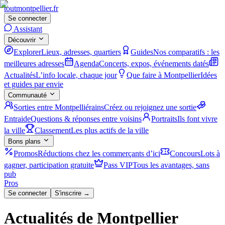
tout
montpellier
.fr
Se connecter
Assistant
Découvrir
Explorer
Lieux, adresses, quartiers
Guides
Nos comparatifs : les
meilleures adresses
Agenda
Concerts, expos, événements datés
Actualités
L’info locale, chaque jour
Que faire à Montpellier
Idées
et guides par envie
Communauté
Sorties entre Montpelliérains
Créez ou rejoignez une sortie
Entraide
Questions & réponses entre voisins
Portraits
Ils font vivre
la ville
Classement
Les plus actifs de la ville
Bons plans
Promos
Réductions chez les commerçants d’ici
Concours
Lots à
gagner, participation gratuite
Pass VIP
Tous les avantages, sans
pub
Pros
Se connecter
S'inscrire →
Actualités de Montpellier