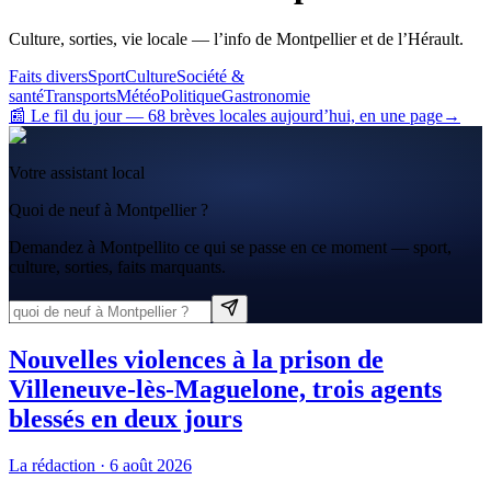
Culture, sorties, vie locale — l’info de Montpellier et de l’Hérault.
Faits divers
Sport
Culture
Société &
santé
Transports
Météo
Politique
Gastronomie
📰 Le fil du jour
—
68
brève
s
locale
s
aujourd’hui, en une page
→
Votre assistant local
Quoi de neuf à Montpellier ?
Demandez à Montpellito ce qui se passe en ce moment — sport,
culture, sorties, faits marquants.
Nouvelles violences à la prison de
Villeneuve-lès-Maguelone, trois agents
blessés en deux jours
La rédaction
·
6 août 2026