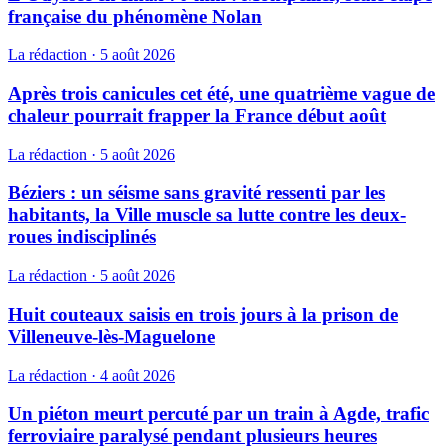
française du phénomène Nolan
La rédaction
·
5 août 2026
Après trois canicules cet été, une quatrième vague de
chaleur pourrait frapper la France début août
La rédaction
·
5 août 2026
Béziers : un séisme sans gravité ressenti par les
habitants, la Ville muscle sa lutte contre les deux-
roues indisciplinés
La rédaction
·
5 août 2026
Huit couteaux saisis en trois jours à la prison de
Villeneuve-lès-Maguelone
La rédaction
·
4 août 2026
Un piéton meurt percuté par un train à Agde, trafic
ferroviaire paralysé pendant plusieurs heures