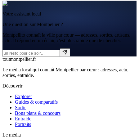
Votre assistant local
Une question sur Montpellier ?
Montpellito connaît la ville par cœur — adresses, sorties, artisans,
actu. Il répond en un éclair, c'est plus rapide que de chercher.
tout
montpellier
.fr
Le média local qui connaît Montpellier par cœur : adresses, actu,
sorties, entraide.
Découvrir
Explorer
Guides & comparatifs
Sortir
Bons plans & concours
Entraide
Portraits
Le média