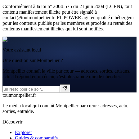
Conformément à la loi n° 2004-575 du 21 juin 2004 (LCEN), tout
contenu manifestement illicite peut être signalé à
contact@toutmontpellier.fr. FL POWER agit en qualité d'hébergeur
pour les contenus publiés par les membres et procède au retrait des
contenus manifestement illicites qui lui sont notifiés.
Votre assistant local
Une question sur Montpellier ?
Montpellito connaît la ville par cœur — adresses, sorties, artisans,
actu. Il répond en un éclair, c'est plus rapide que de chercher.
tout
montpellier
.fr
Le média local qui connaît Montpellier par cœur : adresses, actu,
sorties, entraide.
Découvrir
Explorer
Guides & comparatifs