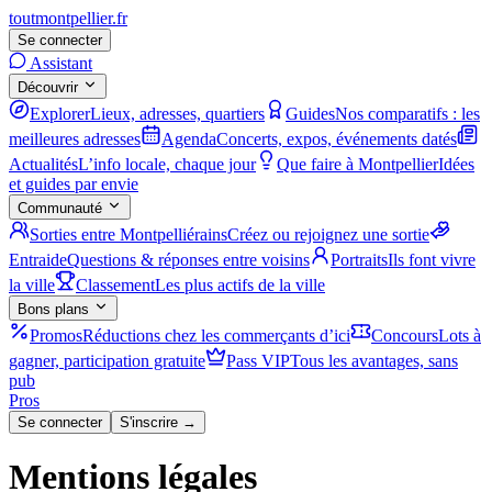
tout
montpellier
.fr
Se connecter
Assistant
Découvrir
Explorer
Lieux, adresses, quartiers
Guides
Nos comparatifs : les
meilleures adresses
Agenda
Concerts, expos, événements datés
Actualités
L’info locale, chaque jour
Que faire à Montpellier
Idées
et guides par envie
Communauté
Sorties entre Montpelliérains
Créez ou rejoignez une sortie
Entraide
Questions & réponses entre voisins
Portraits
Ils font vivre
la ville
Classement
Les plus actifs de la ville
Bons plans
Promos
Réductions chez les commerçants d’ici
Concours
Lots à
gagner, participation gratuite
Pass VIP
Tous les avantages, sans
pub
Pros
Se connecter
S'inscrire →
Mentions légales