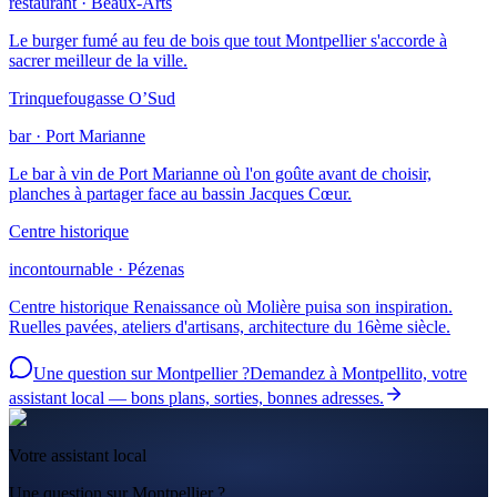
restaurant · Beaux-Arts
Le burger fumé au feu de bois que tout Montpellier s'accorde à
sacrer meilleur de la ville.
Trinquefougasse O’Sud
bar · Port Marianne
Le bar à vin de Port Marianne où l'on goûte avant de choisir,
planches à partager face au bassin Jacques Cœur.
Centre historique
incontournable · Pézenas
Centre historique Renaissance où Molière puisa son inspiration.
Ruelles pavées, ateliers d'artisans, architecture du 16ème siècle.
Une question sur Montpellier ?
Demandez à Montpellito, votre
assistant local — bons plans, sorties, bonnes adresses.
Votre assistant local
Une question sur Montpellier ?