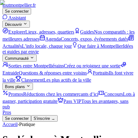
tout
montpellier
.fr
Se connecter
Assistant
Découvrir
Explorer
Lieux, adresses, quartiers
Guides
Nos comparatifs : les
meilleures adresses
Agenda
Concerts, expos, événements datés
Actualités
L’info locale, chaque jour
Que faire à Montpellier
Idées
et guides par envie
Communauté
Sorties entre Montpelliérains
Créez ou rejoignez une sortie
Entraide
Questions & réponses entre voisins
Portraits
Ils font vivre
la ville
Classement
Les plus actifs de la ville
Bons plans
Promos
Réductions chez les commerçants d’ici
Concours
Lots à
gagner, participation gratuite
Pass VIP
Tous les avantages, sans
pub
Pros
Se connecter
S'inscrire →
Accueil
›
Pratique