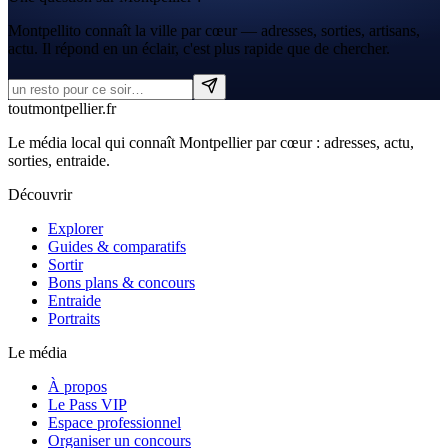
Montpellito connaît la ville par cœur — adresses, sorties, artisans,
actu. Il répond en un éclair, c'est plus rapide que de chercher.
tout
montpellier
.fr
Le média local qui connaît Montpellier par cœur : adresses, actu,
sorties, entraide.
Découvrir
Explorer
Guides & comparatifs
Sortir
Bons plans & concours
Entraide
Portraits
Le média
À propos
Le Pass VIP
Espace professionnel
Organiser un concours