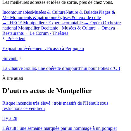
Les meilleures adresses et idées de sortie, près de chez vous.
Incontournables
Musées & Culture
Nature & Balades
Plages &
Mer
Monuments & patrimoine
Églises & lieux de culte
→
IHECF Montpellier
·
Experts-comptables
→
Opéra Orchestre
national Montpellier Occitanie
·
Musées & Culture
→
Omaya
·
Restaurants
→
Le Corum
·
Théâtres
Précédent
Exposition-événement : Picasso à Perpignan
Suivant
La Chauve-Souris, une opérette d’aujourd’hui pour Folies d’O !
À lire aussi
D’autres actus de Montpellier
Risque incendie très élevé : trois massifs de l'Hérault sous
restrictions ce vendredi
il y a 2h
Hérault : une semaine marquée par un hommage à un pompier