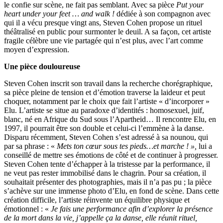
le confie sur scène, ne fait pas semblant. Avec sa pièce
Put your
heart under your feet … and walk !
dédiée à son compagnon avec
qui il a vécu presque vingt ans, Steven Cohen propose un rituel
théâtralisé en public pour surmonter le deuil. A sa façon, cet artiste
fragile célèbre une vie partagée qui n’est plus, avec l’art comme
moyen d’expression.
Une pièce douloureuse
Steven Cohen inscrit son travail dans la recherche chorégraphique,
sa pièce pleine de tension et d’émotion traverse la laideur et peut
choquer, notamment par le choix que fait l’artiste « d’incorporer »
Elu. L’artiste se situe au paradoxe d’identités : homosexuel, juif,
blanc, né en Afrique du Sud sous l’Apartheid… Il rencontre Elu, en
1997, il pourrait être son double et celui-ci l’emmène à la danse.
Disparu récemment, Steven Cohen s’est adressé à sa nounou, qui
par sa phrase : «
Mets ton cœur sous tes pieds…et marche ! »,
lui a
conseillé de mettre ses émotions de côté et de continuer à progresser.
Steven Cohen tente d’échapper à la tristesse par la performance, il
ne veut pas rester immobilisé dans le chagrin. Pour sa création, il
souhaitait présenter des photographies, mais il n’a pas pu ; la pièce
s’achève sur une immense photo d’Elu, en fond de scène. Dans cette
création difficile, l’artiste réinvente un équilibre physique et
émotionnel : «
Je fais une performance afin d’explorer la présence
de la mort dans la vie, j’appelle ça la danse, elle réunit rituel,