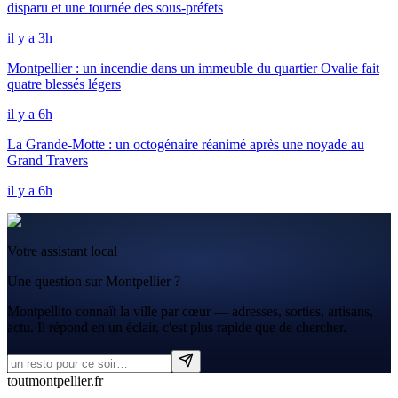
disparu et une tournée des sous-préfets
il y a 3h
Montpellier : un incendie dans un immeuble du quartier Ovalie fait
quatre blessés légers
il y a 6h
La Grande-Motte : un octogénaire réanimé après une noyade au
Grand Travers
il y a 6h
Votre assistant local
Une question sur Montpellier ?
Montpellito connaît la ville par cœur — adresses, sorties, artisans,
actu. Il répond en un éclair, c'est plus rapide que de chercher.
tout
montpellier
.fr