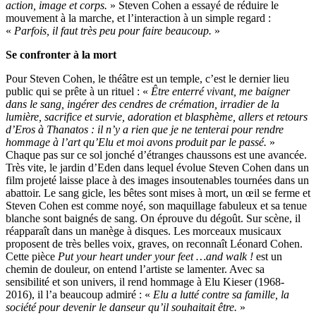
action, image et corps.
» Steven Cohen a essayé de réduire le
mouvement à la marche, et l’interaction à un simple regard :
«
Parfois, il faut très peu pour faire beaucoup.
»
Se confronter à la mort
Pour Steven Cohen, le théâtre est un temple, c’est le dernier lieu
public qui se prête à un rituel : «
Être enterré vivant, me baigner
dans le sang, ingérer des cendres de crémation, irradier de la
lumière, sacrifice et survie, adoration et blasphème, allers et retours
d’Eros à Thanatos : il n’y a rien que je ne tenterai pour rendre
hommage à l’art qu’Elu et moi avons produit par le passé.
»
Chaque pas sur ce sol jonché d’étranges chaussons est une avancée.
Très vite, le jardin d’Eden dans lequel évolue Steven Cohen dans un
film projeté laisse place à des images insoutenables tournées dans un
abattoir. Le sang gicle, les bêtes sont mises à mort, un œil se ferme et
Steven Cohen est comme noyé, son maquillage fabuleux et sa tenue
blanche sont baignés de sang. On éprouve du dégoût. Sur scène, il
réapparaît dans un manège à disques. Les morceaux musicaux
proposent de très belles voix, graves, on reconnaît Léonard Cohen.
Cette pièce
Put your heart under your feet …and walk !
est un
chemin de douleur, on entend l’artiste se lamenter. Avec sa
sensibilité et son univers, il rend hommage à Elu Kieser (1968-
2016), il l’a beaucoup admiré : «
Elu a lutté contre
sa famille, la
société pour devenir le danseur qu’il souhaitait être.
»