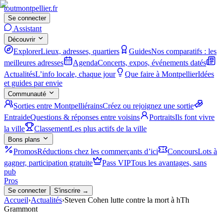
tout
montpellier
.fr
Se connecter
Assistant
Découvrir
Explorer
Lieux, adresses, quartiers
Guides
Nos comparatifs : les
meilleures adresses
Agenda
Concerts, expos, événements datés
Actualités
L’info locale, chaque jour
Que faire à Montpellier
Idées
et guides par envie
Communauté
Sorties entre Montpelliérains
Créez ou rejoignez une sortie
Entraide
Questions & réponses entre voisins
Portraits
Ils font vivre
la ville
Classement
Les plus actifs de la ville
Bons plans
Promos
Réductions chez les commerçants d’ici
Concours
Lots à
gagner, participation gratuite
Pass VIP
Tous les avantages, sans
pub
Pros
Se connecter
S'inscrire →
Accueil
›
Actualités
›
Steven Cohen lutte contre la mort à hTh
Grammont