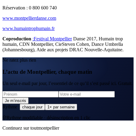
Réservation : 0 800 600 740
www.montpellierdanse.com
www.humaintrophumain.fr
Coproduction
:Festival Montpellier
Danse 2017, Humain trop
humain, CDN Montpellier, CieSteven Cohen, Dance Umbrella
(Johannesbourg), Aide aux projets DRAC Nouvelle-Aquitaine.
Ne ratez plus rien
L’actu de Montpellier, chaque matin
Un seul e-mail par jour, l’essentiel de ce qu’il s’est passé ici. Gratuit.
Je m’inscris
Rythme :
chaque jour
1× par semaine
Rythme modifiable · désinscription en 1 clic
Continuez sur toutmontpellier