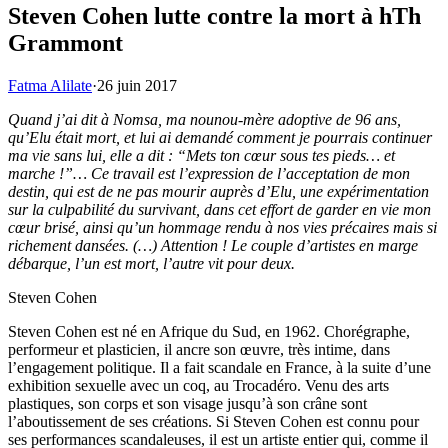
Steven Cohen lutte contre la mort à hTh
Grammont
Fatma Alilate
·
26 juin 2017
Quand j’ai dit à Nomsa, ma nounou-mère adoptive de 96 ans,
qu’Elu était mort, et lui ai demandé comment je pourrais continuer
ma vie sans lui, elle a dit : “Mets ton cœur sous tes pieds… et
marche !”… Ce travail est l’expression de l’acceptation de mon
destin, qui est de ne pas mourir auprès d’Elu, une expérimentation
sur la culpabilité du survivant, dans cet effort de garder en vie mon
cœur brisé, ainsi qu’un hommage rendu à nos vies précaires mais si
richement dansées. (…) Attention ! Le couple d’artistes en marge
débarque, l’un est mort, l’autre vit pour deux.
Steven Cohen
Steven Cohen est né en Afrique du Sud, en 1962. Chorégraphe,
performeur et plasticien, il ancre son œuvre, très intime, dans
l’engagement politique. Il a fait scandale en France, à la suite d’une
exhibition sexuelle avec un coq, au Trocadéro. Venu des arts
plastiques, son corps et son visage jusqu’à son crâne sont
l’aboutissement de ses créations. Si Steven Cohen est connu pour
ses performances scandaleuses, il est un artiste entier qui, comme il