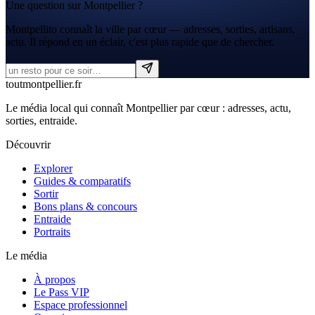
Une question sur Montpellier ?
Montpellito connaît la ville par cœur — adresses, sorties, artisans,
actu. Il répond en un éclair, c'est plus rapide que de chercher.
tout
montpellier
.fr
Le média local qui connaît Montpellier par cœur : adresses, actu,
sorties, entraide.
Découvrir
Explorer
Guides & comparatifs
Sortir
Bons plans & concours
Entraide
Portraits
Le média
À propos
Le Pass VIP
Espace professionnel