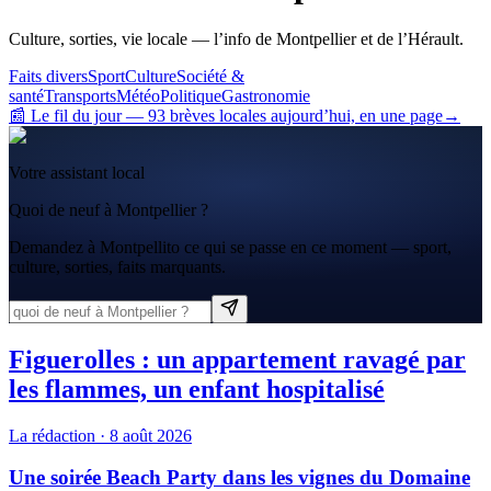
Culture, sorties, vie locale — l’info de Montpellier et de l’Hérault.
Faits divers
Sport
Culture
Société &
santé
Transports
Météo
Politique
Gastronomie
📰 Le fil du jour
—
93
brève
s
locale
s
aujourd’hui, en une page
→
Votre assistant local
Quoi de neuf à Montpellier ?
Demandez à Montpellito ce qui se passe en ce moment — sport,
culture, sorties, faits marquants.
Figuerolles : un appartement ravagé par
les flammes, un enfant hospitalisé
La rédaction
·
8 août 2026
Une soirée Beach Party dans les vignes du Domaine