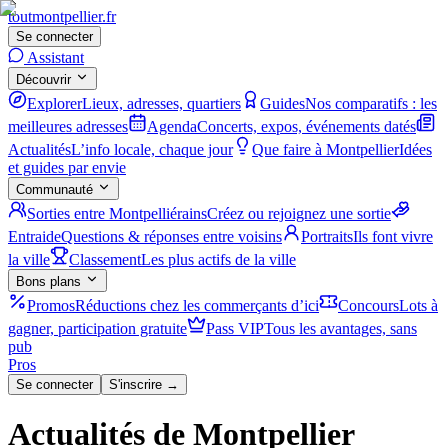
tout
montpellier
.fr
Se connecter
Assistant
Découvrir
Explorer
Lieux, adresses, quartiers
Guides
Nos comparatifs : les
meilleures adresses
Agenda
Concerts, expos, événements datés
Actualités
L’info locale, chaque jour
Que faire à Montpellier
Idées
et guides par envie
Communauté
Sorties entre Montpelliérains
Créez ou rejoignez une sortie
Entraide
Questions & réponses entre voisins
Portraits
Ils font vivre
la ville
Classement
Les plus actifs de la ville
Bons plans
Promos
Réductions chez les commerçants d’ici
Concours
Lots à
gagner, participation gratuite
Pass VIP
Tous les avantages, sans
pub
Pros
Se connecter
S'inscrire →
Actualités de Montpellier