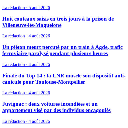
La rédaction
·
5 août 2026
Huit couteaux saisis en trois jours à la prison de
Villeneuve-lès-Maguelone
La rédaction
·
4 août 2026
Un piéton meurt percuté par un train à Agde, trafic
ferroviaire paralysé pendant plusieurs heures
La rédaction
·
4 août 2026
Finale du Top 14 : la LNR muscle son dispositif anti-
canicule pour Toulouse-Montpellier
La rédaction
·
4 août 2026
Juvignac : deux voitures incendiées et un
appartement visé par des individus encagoulés
La rédaction
·
4 août 2026