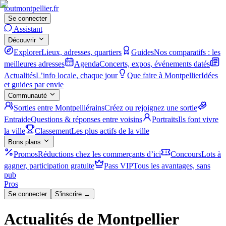
tout
montpellier
.fr
Se connecter
Assistant
Découvrir
Explorer
Lieux, adresses, quartiers
Guides
Nos comparatifs : les
meilleures adresses
Agenda
Concerts, expos, événements datés
Actualités
L’info locale, chaque jour
Que faire à Montpellier
Idées
et guides par envie
Communauté
Sorties entre Montpelliérains
Créez ou rejoignez une sortie
Entraide
Questions & réponses entre voisins
Portraits
Ils font vivre
la ville
Classement
Les plus actifs de la ville
Bons plans
Promos
Réductions chez les commerçants d’ici
Concours
Lots à
gagner, participation gratuite
Pass VIP
Tous les avantages, sans
pub
Pros
Se connecter
S'inscrire →
Actualités de Montpellier