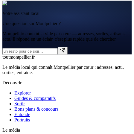
Votre assistant local
Une question sur Montpellier ?
Montpellito connaît la ville par cœur — adresses, sorties, artisans,
actu. Il répond en un éclair, c'est plus rapide que de chercher.
tout
montpellier
.fr
Le média local qui connaît Montpellier par cœur : adresses, actu,
sorties, entraide.
Découvrir
Explorer
Guides & comparatifs
Sortir
Bons plans & concours
Entraide
Portraits
Le média