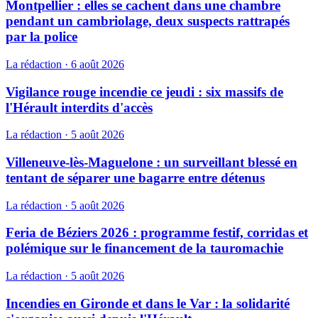
Montpellier : elles se cachent dans une chambre
pendant un cambriolage, deux suspects rattrapés
par la police
La rédaction
·
6 août 2026
Vigilance rouge incendie ce jeudi : six massifs de
l'Hérault interdits d'accès
La rédaction
·
5 août 2026
Villeneuve-lès-Maguelone : un surveillant blessé en
tentant de séparer une bagarre entre détenus
La rédaction
·
5 août 2026
Feria de Béziers 2026 : programme festif, corridas et
polémique sur le financement de la tauromachie
La rédaction
·
5 août 2026
Incendies en Gironde et dans le Var : la solidarité