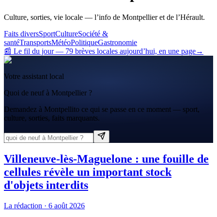
Culture, sorties, vie locale — l’info de Montpellier et de l’Hérault.
Faits divers
Sport
Culture
Société &
santé
Transports
Météo
Politique
Gastronomie
📰 Le fil du jour
—
79
brève
s
locale
s
aujourd’hui, en une page
→
Votre assistant local
Quoi de neuf à Montpellier ?
Demandez à Montpellito ce qui se passe en ce moment — sport,
culture, sorties, faits marquants.
Villeneuve-lès-Maguelone : une fouille de
cellules révèle un important stock
d'objets interdits
La rédaction
·
6 août 2026