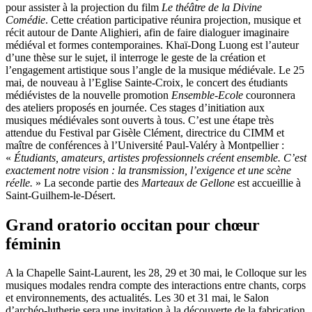
pour assister à la projection du film
Le théâtre de la Divine
Comédie
. Cette création participative réunira projection, musique et
récit autour de Dante Alighieri, afin de faire dialoguer imaginaire
médiéval et formes contemporaines. Khaï-Dong Luong est l’auteur
d’une thèse sur le sujet, il interroge le geste de la création et
l’engagement artistique sous l’angle de la musique médiévale. Le 25
mai, de nouveau à l’Eglise Sainte-Croix, le concert des étudiants
médiévistes de la nouvelle promotion
Ensemble-Ecole
couronnera
des ateliers proposés en journée. Ces stages d’initiation aux
musiques médiévales sont ouverts à tous. C’est une étape très
attendue du Festival par Gisèle Clément, directrice du CIMM et
maître de conférences à l’Université Paul-Valéry à Montpellier :
«
Étudiants, amateurs, artistes professionnels créent ensemble. C’est
exactement notre vision : la transmission, l’exigence et une scène
réelle.
» La seconde partie des
Marteaux de Gellone
est accueillie à
Saint-Guilhem-le-Désert.
Grand oratorio occitan pour chœur
féminin
A la Chapelle Saint-Laurent, les 28, 29 et 30 mai, le Colloque sur les
musiques modales rendra compte des interactions entre chants, corps
et environnements, des actualités. Les 30 et 31 mai, le Salon
d’archéo-lutherie sera une invitation à la découverte de la fabrication