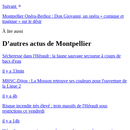
Suivant
Montpellier Opéra-Berlioz : Don Giovanni, un opéra « comique et
tragique » sur le désir
À lire aussi
D’autres actus de Montpellier
Sécheresse dans l'Hérault : la faune sauvage secourue à coups de
bacs d'eau
il y a 33min
MHSC-Dijon : La Mosson retrouve ses couleurs pour l'ouverture de
la Ligue 2
il y a 4h
Risque incendie très élevé : trois massifs de l'Hérault sous
restrictions ce vendredi
il y a 14h