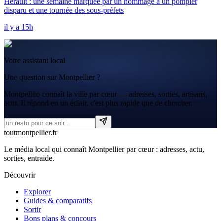
Hérault : une semaine marquée par un hommage à un pompier
disparu et une tournée des sous-préfets
il y a 15h
Votre assistant local
Une question sur Montpellier ?
Montpellito connaît la ville par cœur — adresses, sorties, artisans,
actu. Il répond en un éclair, c'est plus rapide que de chercher.
tout
montpellier
.fr
Le média local qui connaît Montpellier par cœur : adresses, actu,
sorties, entraide.
Découvrir
Explorer
Guides & comparatifs
Sortir
Bons plans & concours