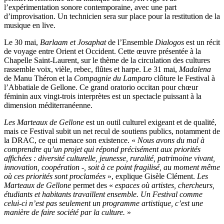
l’expérimentation sonore contemporaine, avec une part
d’improvisation. Un technicien sera sur place pour la restitution de la
musique en live.
Le 30 mai,
Barlaam et Josaphat
de l’Ensemble
Dialogos
est un récit
de voyage entre Orient et Occident. Cette œuvre présentée à la
Chapelle Saint-Laurent, sur le thème de la circulation des cultures
rassemble voix, vièle, rebec, flûtes et harpe. Le 31 mai,
Madalena
de Manu Théron et la
Compagnie du Lamparo
clôture le Festival à
l’Abbatiale de Gellone. Ce grand oratorio occitan pour chœur
féminin aux vingt-trois interprètes est un spectacle puissant à la
dimension méditerranéenne.
Les Marteaux de Gellone
est un outil culturel exigeant et de qualité,
mais ce Festival subit un net recul de soutiens publics, notamment de
la DRAC, ce qui menace son existence. «
Nous avons du mal à
comprendre qu’un projet qui répond précisément aux priorités
affichées : diversité culturelle, jeunesse, ruralité, patrimoine vivant,
innovation, coopération -, soit à ce point fragilisé, au moment même
où ces priorités sont proclamées
», explique Gisèle Clément.
Les
Marteaux de Gellone
permet des «
espaces où artistes, chercheurs,
étudiants et habitants travaillent ensemble. Un Festival comme
celui-ci n’est pas seulement un programme artistique, c’est une
manière de faire société par la culture.
»