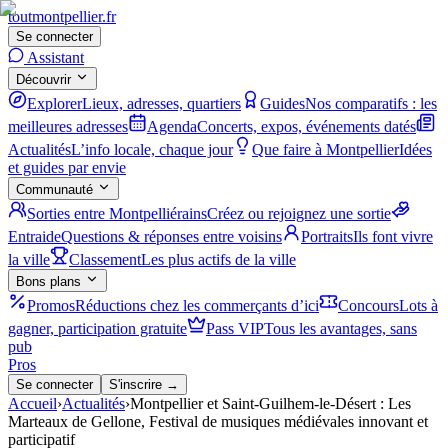
tout
montpellier
.fr
Se connecter
Assistant
Découvrir
Explorer
Lieux, adresses, quartiers
Guides
Nos comparatifs : les
meilleures adresses
Agenda
Concerts, expos, événements datés
Actualités
L’info locale, chaque jour
Que faire à Montpellier
Idées
et guides par envie
Communauté
Sorties entre Montpelliérains
Créez ou rejoignez une sortie
Entraide
Questions & réponses entre voisins
Portraits
Ils font vivre
la ville
Classement
Les plus actifs de la ville
Bons plans
Promos
Réductions chez les commerçants d’ici
Concours
Lots à
gagner, participation gratuite
Pass VIP
Tous les avantages, sans
pub
Pros
Se connecter
S'inscrire →
Accueil
›
Actualités
›
Montpellier et Saint-Guilhem-le-Désert : Les
Marteaux de Gellone, Festival de musiques médiévales innovant et
participatif