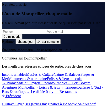
Ne ratez plus rien
L’actu de Montpellier, chaque matin
Un seul e-mail par jour, l’essentiel de ce qu’il s’est passé ici. Gratuit.
Je m’inscris
Rythme :
chaque jour
1× par semaine
Rythme modifiable · désinscription en 1 clic
Continuez sur toutmontpellier
Les meilleures adresses et idées de sortie, près de chez vous.
Incontournables
Musées & Culture
Nature & Balades
Plages &
Mer
Monuments & patrimoine
Églises & lieux de culte
→
Promenade du Peyrou
·
Incontournables
→
Fort Boyard
Aventures Montpellier
·
Loisirs & jeux
→
Trinquefougasse O’Sud
·
Bars & rooftops
→
Le diable ô thym
·
Restaurants
Précédent
Gustave Fayet, ses jardins imaginaires à l’Abbaye Saint-André