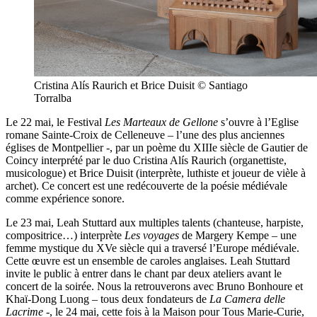
Cristina Alís Raurich et Brice Duisit © Santiago
Torralba
Le 22 mai, le Festival
Les Marteaux de Gellone
s’ouvre à l’Eglise
romane Sainte-Croix de Celleneuve – l’une des plus anciennes
églises de Montpellier -, par un poème du XIIIe siècle de Gautier de
Coincy interprété par le duo Cristina Alís Raurich (organettiste,
musicologue) et Brice Duisit (interprète, luthiste et joueur de vièle à
archet). Ce concert est une redécouverte de la poésie médiévale
comme expérience sonore.
Le 23 mai, Leah Stuttard aux multiples talents (chanteuse, harpiste,
compositrice…) interprète
Les voyages
de Margery Kempe – une
femme mystique du XVe siècle qui a traversé l’Europe médiévale.
Cette œuvre est un ensemble de caroles anglaises. Leah Stuttard
invite le public à entrer dans le chant par deux ateliers avant le
concert de la soirée. Nous la retrouverons avec Bruno Bonhoure et
Khaï-Dong Luong – tous deux fondateurs de
La Camera delle
Lacrime
-, le 24 mai, cette fois à la Maison pour Tous Marie-Curie,