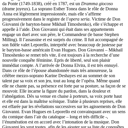
da Ponte (1749-1838), créé en 1787, est un
Dramma giocoso
(drame joyeux). La soprano Esther Tonea dans le rôle de Donna
Anna est légèrement impressionnée, mais elle s’affirme
progressivement dans le registre de l’
opera seria
. Victime de Don
Giovanni (le baryton-basse Mikhail Timoshenko), elle s’échappe et
appelle à l’aide. Don Giovanni qui était dans ses appartements
engage un duel avec son père, le Commandeur (le basse Stephen
Milling). Il l’assassine et est surpris du crime. Il fuit accompagné de
son fidèle valet Leporello, interprété avec beaucoup de justesse par
le baryton-basse américain Evan Hugues. Don Giovanni – Mikhail
Timoshenko se remet très vite, il est toujours à la recherche d’une
nouvelle conquête féminine. Epris de liberté, seul son plaisir
immédiat compte. A l’arrivée de Donna Elvira, il est très ennuyé.
Dans ce rôle de l’épouse abandonnée mais très amoureuse, la
célèbre mezzo-soprano Karine Deshayes est au sommet de son
talent par sa voix et son jeu, tout au long de l’opéra. Même quand
elle ne chante pas, sa présence est forte par sa posture, sa façon de se
mouvoir. Elle incarne la figure du pardon, dans la douleur et
l’abnégation. Dès sa venue en chaise à porteurs, sa voix porte haut
et elle est dans la maîtrise scénique. Trahie à plusieurs reprises, elle
est effarée par les révélations successives sur les agissements de Don
Giovanni. Evan Hugues en Leporello est convainquant avec un sens
du comique dans l’air du catalogue – long et très difficile -,
l’énumération est en accord avec l’intonation de la musique. Don
Giovanni les veut toutes, afin de les ajouter sur sa liste de conquêtes.