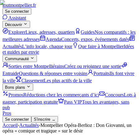
tout
montpellier
.fr
Se connecter
Assistant
Découvrir
Explorer
Lieux, adresses, quartiers
Guides
Nos comparatifs : les
meilleures adresses
Agenda
Concerts, expos, événements datés
Actualités
L’info locale, chaque jour
Que faire à Montpellier
Idées
et guides par envie
Communauté
Sorties entre Montpelliérains
Créez ou rejoignez une sortie
Entraide
Questions & réponses entre voisins
Portraits
Ils font vivre
la ville
Classement
Les plus actifs de la ville
Bons plans
Promos
Réductions chez les commerçants d’ici
Concours
Lots à
gagner, participation gratuite
Pass VIP
Tous les avantages, sans
pub
Pros
Se connecter
S'inscrire →
Accueil
›
Actualités
›
Montpellier Opéra-Berlioz : Don Giovanni, un
opéra « comique et tragique » sur le désir