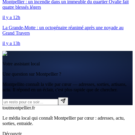
Montpellier : un incendie dans un immeuble du quartier Ovalie fait
quatre blessés légers
il y a 12h
La Grande-Motte : un octogénaire réanimé après une noyade au
Grand Travers
il y a 13h
Votre assistant local
Une question sur Montpellier ?
Montpellito connaît la ville par cœur — adresses, sorties, artisans,
actu. Il répond en un éclair, c'est plus rapide que de chercher.
tout
montpellier
.fr
Le média local qui connaît Montpellier par cœur : adresses, actu,
sorties, entraide.
Découvrir