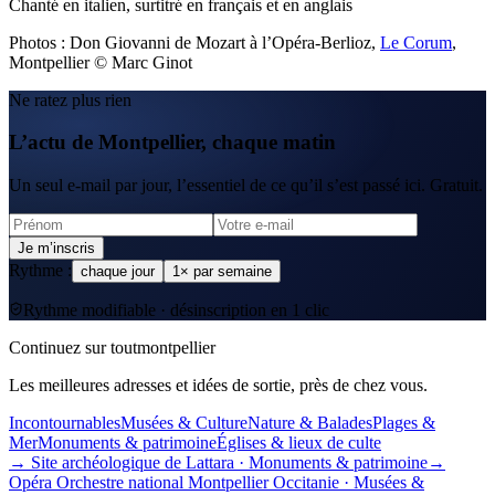
Chanté en italien, surtitré en français et en anglais
Photos : Don Giovanni de Mozart à l’Opéra-Berlioz,
Le Corum
,
Montpellier © Marc Ginot
Ne ratez plus rien
L’actu de Montpellier, chaque matin
Un seul e-mail par jour, l’essentiel de ce qu’il s’est passé ici. Gratuit.
Je m’inscris
Rythme :
chaque jour
1× par semaine
Rythme modifiable · désinscription en 1 clic
Continuez sur toutmontpellier
Les meilleures adresses et idées de sortie, près de chez vous.
Incontournables
Musées & Culture
Nature & Balades
Plages &
Mer
Monuments & patrimoine
Églises & lieux de culte
→
Site archéologique de Lattara
·
Monuments & patrimoine
→
Opéra Orchestre national Montpellier Occitanie
·
Musées &