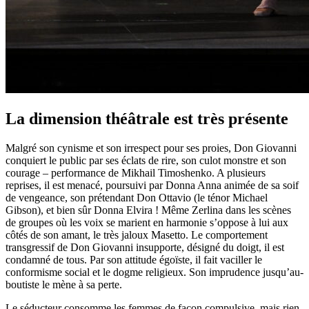
La dimension théâtrale est très présente
Malgré son cynisme et son irrespect pour ses proies, Don Giovanni
conquiert le public par ses éclats de rire, son culot monstre et son
courage – performance de Mikhail Timoshenko. A plusieurs
reprises, il est menacé, poursuivi par Donna Anna animée de sa soif
de vengeance, son prétendant Don Ottavio (le ténor Michael
Gibson), et bien sûr Donna Elvira ! Même Zerlina dans les scènes
de groupes où les voix se marient en harmonie s’oppose à lui aux
côtés de son amant, le très jaloux Masetto. Le comportement
transgressif de Don Giovanni insupporte, désigné du doigt, il est
condamné de tous. Par son attitude égoïste, il fait vaciller le
conformisme social et le dogme religieux. Son imprudence jusqu’au-
boutiste le mène à sa perte.
Le séducteur consomme les femmes de façon compulsive, mais rien