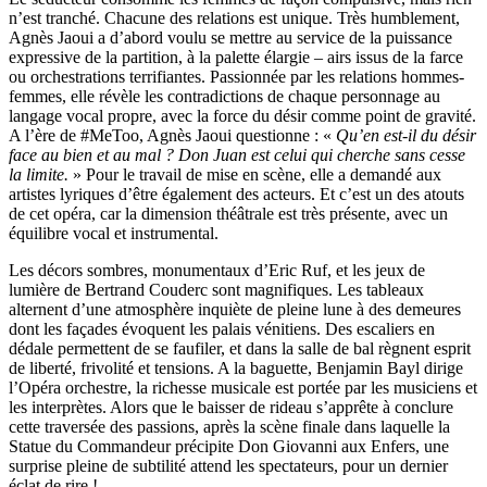
n’est tranché. Chacune des relations est unique. Très humblement,
Agnès Jaoui a d’abord voulu se mettre au service de la puissance
expressive de la partition, à la palette élargie – airs issus de la farce
ou orchestrations terrifiantes. Passionnée par les relations hommes-
femmes, elle révèle les contradictions de chaque personnage au
langage vocal propre, avec la force du désir comme point de gravité.
A l’ère de #MeToo, Agnès Jaoui questionne : «
Qu’en est-il du désir
face au bien et au mal ? Don Juan est celui qui cherche sans cesse
la limite.
» Pour le travail de mise en scène, elle a demandé aux
artistes lyriques d’être également des acteurs. Et c’est un des atouts
de cet opéra, car la dimension théâtrale est très présente, avec un
équilibre vocal et instrumental.
Les décors sombres, monumentaux d’Eric Ruf, et les jeux de
lumière de Bertrand Couderc sont magnifiques. Les tableaux
alternent d’une atmosphère inquiète de pleine lune à des demeures
dont les façades évoquent les palais vénitiens. Des escaliers en
dédale permettent de se faufiler, et dans la salle de bal règnent esprit
de liberté, frivolité et tensions. A la baguette, Benjamin Bayl dirige
l’Opéra orchestre, la richesse musicale est portée par les musiciens et
les interprètes. Alors que le baisser de rideau s’apprête à conclure
cette traversée des passions, après la scène finale dans laquelle la
Statue du Commandeur précipite Don Giovanni aux Enfers, une
surprise pleine de subtilité attend les spectateurs, pour un dernier
éclat de rire !