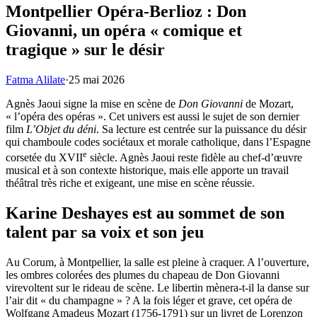
Montpellier Opéra-Berlioz : Don
Giovanni, un opéra « comique et
tragique » sur le désir
Fatma Alilate
·
25 mai 2026
Agnès Jaoui signe la mise en scène de
Don Giovanni
de Mozart,
« l’opéra des opéras ». Cet univers est aussi le sujet de son dernier
film
L’Objet du déni
. Sa lecture est centrée sur la puissance du désir
qui chamboule codes sociétaux et morale catholique, dans l’Espagne
e
corsetée du XVII
siècle. Agnès Jaoui reste fidèle au chef-d’œuvre
musical et à son contexte historique, mais elle apporte un travail
théâtral très riche et exigeant, une mise en scène réussie.
Karine Deshayes est au sommet de son
talent par sa voix et son jeu
Au Corum, à Montpellier, la salle est pleine à craquer. A l’ouverture,
les ombres colorées des plumes du chapeau de Don Giovanni
virevoltent sur le rideau de scène. Le libertin mènera-t-il la danse sur
l’air dit « du champagne » ? A la fois léger et grave, cet opéra de
Wolfgang Amadeus Mozart (1756-1791) sur un livret de Lorenzon