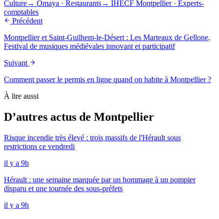
Culture
→
Omaya
·
Restaurants
→
IHECF Montpellier
·
Experts-
comptables
Précédent
Montpellier et Saint-Guilhem-le-Désert : Les Marteaux de Gellone,
Festival de musiques médiévales innovant et participatif
Suivant
Comment passer le permis en ligne quand on habite à Montpellier ?
À lire aussi
D’autres actus de Montpellier
Risque incendie très élevé : trois massifs de l'Hérault sous
restrictions ce vendredi
il y a 9h
Hérault : une semaine marquée par un hommage à un pompier
disparu et une tournée des sous-préfets
il y a 9h