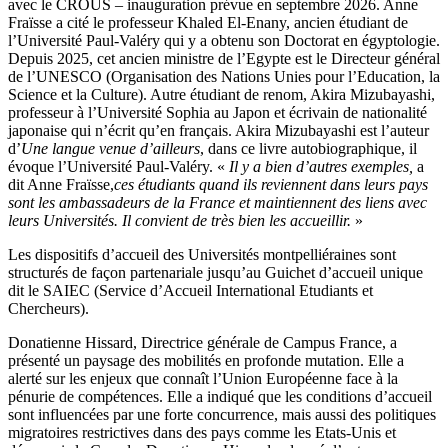
avec le CROUS – inauguration prévue en septembre 2026. Anne
Fraïsse a cité le professeur Khaled El-Enany, ancien étudiant de
l’Université Paul-Valéry qui y a obtenu son Doctorat en égyptologie.
Depuis 2025, cet ancien ministre de l’Egypte est le Directeur général
de l’UNESCO (Organisation des Nations Unies pour l’Education, la
Science et la Culture). Autre étudiant de renom, Akira Mizubayashi,
professeur à l’Université Sophia au Japon et écrivain de nationalité
japonaise qui n’écrit qu’en français. Akira Mizubayashi est l’auteur
d’
Une langue venue d’ailleurs
, dans ce livre autobiographique, il
évoque l’Université Paul-Valéry. «
Il y a bien d’autres exemples,
a
dit Anne Fraïsse,
ces étudiants quand ils reviennent dans leurs pays
sont les ambassadeurs de la France et maintiennent des liens avec
leurs Universités. Il convient de très bien les accueillir.
»
Les dispositifs d’accueil des Universités montpelliéraines sont
structurés de façon partenariale jusqu’au Guichet d’accueil unique
dit le SAIEC (Service d’Accueil International Etudiants et
Chercheurs).
Donatienne Hissard, Directrice générale de Campus France, a
présenté un paysage des mobilités en profonde mutation. Elle a
alerté sur les enjeux que connaît l’Union Européenne face à la
pénurie de compétences. Elle a indiqué que les conditions d’accueil
sont influencées par une forte concurrence, mais aussi des politiques
migratoires restrictives dans des pays comme les Etats-Unis et