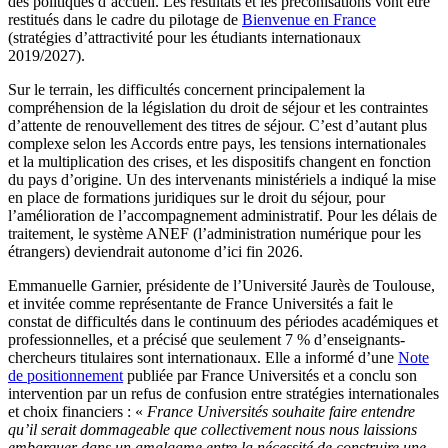
des politiques d’accueil. Les résultats et les préconisations vont être
restitués dans le cadre du pilotage de
Bienvenue en France
(stratégies d’attractivité pour les étudiants internationaux
2019/2027).
Sur le terrain, les difficultés concernent principalement la
compréhension de la législation du droit de séjour et les contraintes
d’attente de renouvellement des titres de séjour. C’est d’autant plus
complexe selon les Accords entre pays, les tensions internationales
et la multiplication des crises, et les dispositifs changent en fonction
du pays d’origine. Un des intervenants ministériels a indiqué la mise
en place de formations juridiques sur le droit du séjour, pour
l’amélioration de l’accompagnement administratif. Pour les délais de
traitement, le système ANEF (l’administration numérique pour les
étrangers) deviendrait autonome d’ici fin 2026.
Emmanuelle Garnier, présidente de l’Université Jaurès de Toulouse,
et invitée comme représentante de France Universités a fait le
constat de difficultés dans le continuum des périodes académiques et
professionnelles, et a précisé que seulement 7 % d’enseignants-
chercheurs titulaires sont internationaux. Elle a informé d’une
Note
de positionnement
publiée par France Universités et a conclu son
intervention par un refus de confusion entre stratégies internationales
et choix financiers : «
France Universités souhaite faire entendre
qu’il serait dommageable que collectivement nous nous laissions
embarquer dans un amalgame entre la nécessité de construire une