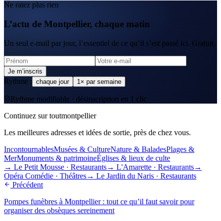
Ne ratez plus rien
L’actu de Montpellier, chaque matin
Un seul e-mail par jour, l’essentiel de ce qu’il s’est passé ici. Gratuit.
Je m’inscris
Rythme :
chaque jour
1× par semaine
Rythme modifiable · désinscription en 1 clic
Continuez sur toutmontpellier
Les meilleures adresses et idées de sortie, près de chez vous.
Incontournables
Musées & Culture
Nature & Balades
Plages &
Mer
Monuments & patrimoine
Églises & lieux de culte
→
Le Petit Mousse
·
Restaurants
→
L'Amarette
·
Restaurants
→
Opéra Comédie
·
Théâtres
→
Le Jardin du Naris
·
Restaurants
Précédent
Pompes funèbres à Montpellier : tout ce qu’il faut savoir pour
organiser des obsèques sereinement