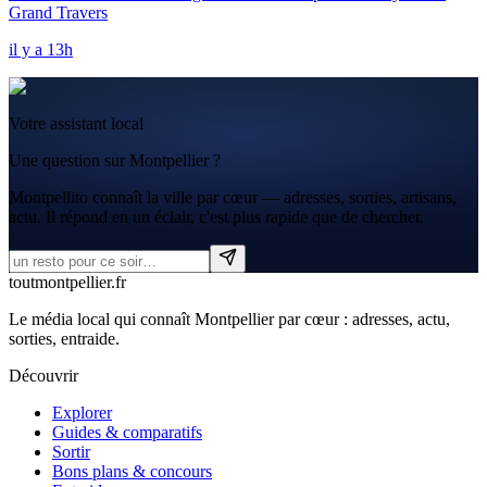
Grand Travers
il y a 13h
Votre assistant local
Une question sur Montpellier ?
Montpellito connaît la ville par cœur — adresses, sorties, artisans,
actu. Il répond en un éclair, c'est plus rapide que de chercher.
tout
montpellier
.fr
Le média local qui connaît Montpellier par cœur : adresses, actu,
sorties, entraide.
Découvrir
Explorer
Guides & comparatifs
Sortir
Bons plans & concours