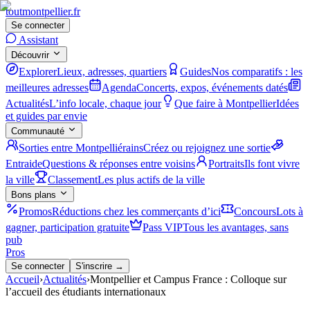
tout
montpellier
.fr
Se connecter
Assistant
Découvrir
Explorer
Lieux, adresses, quartiers
Guides
Nos comparatifs : les
meilleures adresses
Agenda
Concerts, expos, événements datés
Actualités
L’info locale, chaque jour
Que faire à Montpellier
Idées
et guides par envie
Communauté
Sorties entre Montpelliérains
Créez ou rejoignez une sortie
Entraide
Questions & réponses entre voisins
Portraits
Ils font vivre
la ville
Classement
Les plus actifs de la ville
Bons plans
Promos
Réductions chez les commerçants d’ici
Concours
Lots à
gagner, participation gratuite
Pass VIP
Tous les avantages, sans
pub
Pros
Se connecter
S'inscrire →
Accueil
›
Actualités
›
Montpellier et Campus France : Colloque sur
l’accueil des étudiants internationaux