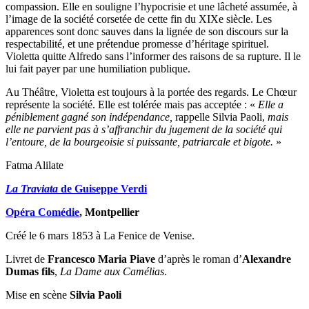
compassion. Elle en souligne l’hypocrisie et une lâcheté assumée, à
l’image de la société corsetée de cette fin du XIXe siècle. Les
apparences sont donc sauves dans la lignée de son discours sur la
respectabilité, et une prétendue promesse d’héritage spirituel.
Violetta quitte Alfredo sans l’informer des raisons de sa rupture. Il le
lui fait payer par une humiliation publique.
Au Théâtre, Violetta est toujours à la portée des regards. Le Chœur
représente la société. Elle est tolérée mais pas acceptée : «
Elle a
péniblement gagné son indépendance,
rappelle Silvia Paoli,
mais
elle ne parvient pas à s’affranchir du jugement de la société qui
l’entoure, de la bourgeoisie si puissante, patriarcale et bigote.
»
Fatma Alilate
La Traviata
de Guiseppe Verdi
Opéra Comédie
, Montpellier
Créé le 6 mars 1853 à La Fenice de Venise.
Livret de
Francesco Maria Piave
d’après le roman d’
Alexandre
Dumas fils
,
La Dame aux Camélias
.
Mise en scène
Silvia Paoli