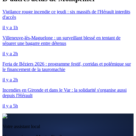
Vigilance rouge incendie ce jeudi : six massifs de l'Hérault interdits
d'accès
il y a 1h
Villeneuve-lès-Maguelone : un surveillant blessé en tentant de
séparer une bagarre entre détenus
il y a 2h
Feria de Béziers 2026 : programme festif, corridas et polémique sur
le financement de la tauromachie
il y a 2h
Incendies en Gironde et dans le Var : la solidarité s'organise aussi
depuis l'Hérault
il y a 5h
Votre assistant local