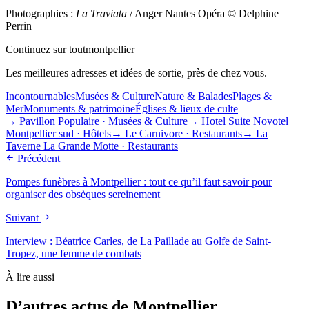
Photographies :
La Traviata
/ Anger Nantes Opéra © Delphine
Perrin
Continuez sur toutmontpellier
Les meilleures adresses et idées de sortie, près de chez vous.
Incontournables
Musées & Culture
Nature & Balades
Plages &
Mer
Monuments & patrimoine
Églises & lieux de culte
→
Pavillon Populaire
·
Musées & Culture
→
Hotel Suite Novotel
Montpellier sud
·
Hôtels
→
Le Carnivore
·
Restaurants
→
La
Taverne La Grande Motte
·
Restaurants
Précédent
Pompes funèbres à Montpellier : tout ce qu’il faut savoir pour
organiser des obsèques sereinement
Suivant
Interview : Béatrice Carles, de La Paillade au Golfe de Saint-
Tropez, une femme de combats
À lire aussi
D’autres actus de Montpellier