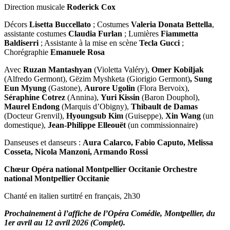
Direction musicale
Roderick Cox
Décors
Lisetta Buccellato
;
Costumes
Valeria Donata Bettella
,
assistante costumes
Claudia Furla
n
;
Lumières
Fiammetta
Baldiserri
;
Assistante à la mise en scène
Tecla Gucci
;
Chorégraphie
Emanuele Rosa
Avec
Ruzan Mantashyan
(Violetta Valéry),
Omer Kobiljak
(Alfredo Germont), Gëzim Myshketa (Giorigio Germont)
,
Sung
Eun Myung
(Gastone),
Aurore Ugolin
(Flora Bervoix),
Séraphine Cotrez
(Annina),
Yuri Kissin
(Baron Douphol),
Maurel Endong
(Marquis d’Obigny),
Thibault de Damas
(Docteur Grenvil),
Hyoungsub Kim
(Guiseppe),
Xin Wang
(un
domestique),
Jean-Philippe Elleouët
(un commissionnaire)
Danseuses et danseurs :
Aura Calarco, Fabio Caputo, Melissa
Cosseta, Nicola Manzoni, Armando Rossi
Chœur Opéra national Montpellier Occitanie Orchestre
national Montpellier Occitanie
Chanté en italien surtitré en français, 2h30
Prochainement à l’affiche de l’Opéra Comédie, Montpellier, du
1er avril au 12 avril 2026 (Complet).