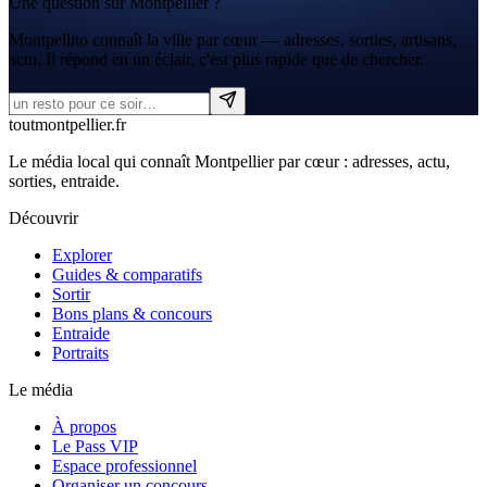
Une question sur Montpellier ?
Montpellito connaît la ville par cœur — adresses, sorties, artisans,
actu. Il répond en un éclair, c'est plus rapide que de chercher.
tout
montpellier
.fr
Le média local qui connaît Montpellier par cœur : adresses, actu,
sorties, entraide.
Découvrir
Explorer
Guides & comparatifs
Sortir
Bons plans & concours
Entraide
Portraits
Le média
À propos
Le Pass VIP
Espace professionnel
Organiser un concours