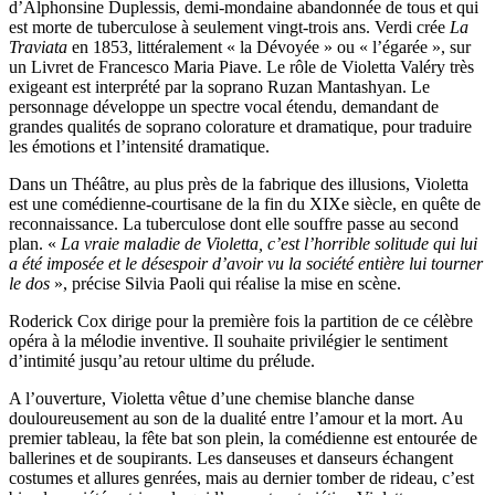
d’Alphonsine Duplessis, demi-mondaine abandonnée de tous et qui
est morte de tuberculose à seulement vingt-trois ans. Verdi crée
La
Traviata
en 1853, littéralement « la Dévoyée » ou « l’égarée », sur
un Livret de Francesco Maria Piave. Le rôle de Violetta Valéry très
exigeant est interprété par la soprano Ruzan Mantashyan. Le
personnage développe un spectre vocal étendu, demandant de
grandes qualités de soprano colorature et dramatique, pour traduire
les émotions et l’intensité dramatique.
Dans un Théâtre, au plus près de la fabrique des illusions, Violetta
est une comédienne-courtisane de la fin du XIXe siècle, en quête de
reconnaissance. La tuberculose dont elle souffre passe au second
plan. «
La vraie maladie de Violetta, c’est l’horrible solitude qui lui
a été imposée et le désespoir d’avoir vu la société entière lui tourner
le dos
», précise Silvia Paoli qui réalise la mise en scène.
Roderick Cox dirige pour la première fois la partition de ce célèbre
opéra à la mélodie inventive. Il souhaite privilégier le sentiment
d’intimité jusqu’au retour ultime du prélude.
A l’ouverture, Violetta vêtue d’une chemise blanche danse
douloureusement au son de la dualité entre l’amour et la mort. Au
premier tableau, la fête bat son plein, la comédienne est entourée de
ballerines et de soupirants. Les danseuses et danseurs échangent
costumes et allures genrées, mais au dernier tomber de rideau, c’est