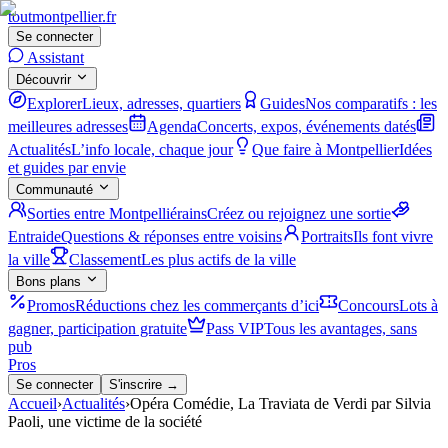
tout
montpellier
.fr
Se connecter
Assistant
Découvrir
Explorer
Lieux, adresses, quartiers
Guides
Nos comparatifs : les
meilleures adresses
Agenda
Concerts, expos, événements datés
Actualités
L’info locale, chaque jour
Que faire à Montpellier
Idées
et guides par envie
Communauté
Sorties entre Montpelliérains
Créez ou rejoignez une sortie
Entraide
Questions & réponses entre voisins
Portraits
Ils font vivre
la ville
Classement
Les plus actifs de la ville
Bons plans
Promos
Réductions chez les commerçants d’ici
Concours
Lots à
gagner, participation gratuite
Pass VIP
Tous les avantages, sans
pub
Pros
Se connecter
S'inscrire →
Accueil
›
Actualités
›
Opéra Comédie, La Traviata de Verdi par Silvia
Paoli, une victime de la société