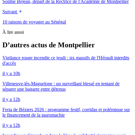
Sophie Bejean, départ de la Rectrice de l'Académie de Montpellier
Suivant
10 raisons de voyager au Sénégal
À lire aussi
D’autres actus de Montpellier
Vigilance rouge incendie ce jeudi : six massifs de l'Hérault interdits
d'accès
il y a 10h
Villeneuve-lès-Maguelone : un surveillant blessé en tentant de
séparer une bagarre entre détenus
il y a 12h
Feria de Béziers 2026 : programme festif, corridas et polémique sur
le financement de la tauromachie
il y a 12h