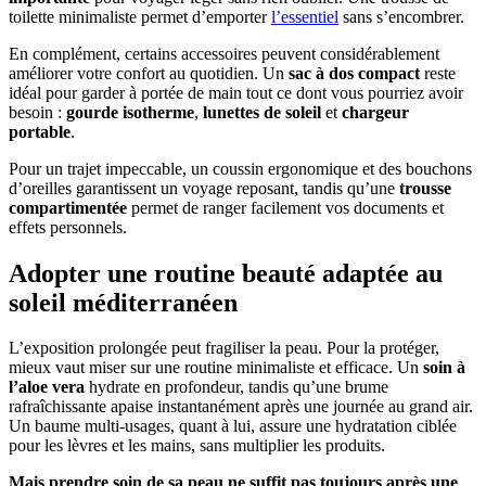
toilette minimaliste permet d’emporter
l’essentiel
sans s’encombrer.
En complément, certains accessoires peuvent considérablement
améliorer votre confort au quotidien. Un
sac à dos compact
reste
idéal pour garder à portée de main tout ce dont vous pourriez avoir
besoin :
gourde isotherme
,
lunettes de soleil
et
chargeur
portable
.
Pour un trajet impeccable, un coussin ergonomique et des bouchons
d’oreilles garantissent un voyage reposant, tandis qu’une
trousse
compartimentée
permet de ranger facilement vos documents et
effets personnels.
Adopter une routine beauté adaptée au
soleil méditerranéen
L’exposition prolongée peut fragiliser la peau. Pour la protéger,
mieux vaut miser sur une routine minimaliste et efficace. Un
soin à
l’aloe vera
hydrate en profondeur, tandis qu’une brume
rafraîchissante apaise instantanément après une journée au grand air.
Un baume multi-usages, quant à lui, assure une hydratation ciblée
pour les lèvres et les mains, sans multiplier les produits.
Mais prendre soin de sa peau ne suffit pas toujours après une