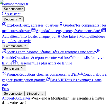
tout
montpellier
.fr
Se connecter
Assistant
Découvrir
Explorer
Lieux, adresses, quartiers
Guides
Nos comparatifs : les
meilleures adresses
Agenda
Concerts, expos, événements datés
Actualités
L’info locale, chaque jour
Que faire à Montpellier
Idées
et guides par envie
Communauté
Sorties entre Montpelliérains
Créez ou rejoignez une sortie
Entraide
Questions & réponses entre voisins
Portraits
Ils font vivre
la ville
Classement
Les plus actifs de la ville
Bons plans
Promos
Réductions chez les commerçants d’ici
Concours
Lots à
gagner, participation gratuite
Pass VIP
Tous les avantages, sans
pub
Pros
Se connecter
S'inscrire →
Accueil
›
Actualités
›
Week-end à Montpellier : les essentiels à mettre
dans votre sac !