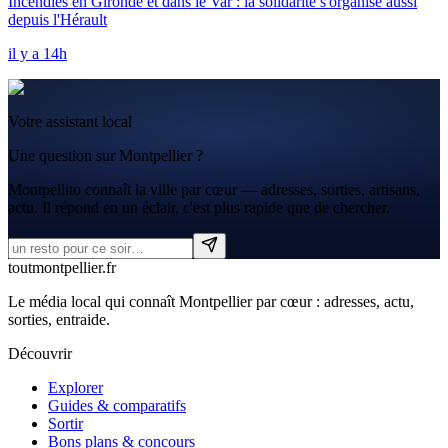
Incendies en Gironde et dans le Var : la solidarité s'organise aussi
depuis l'Hérault
il y a 14h
Votre assistant local
Une question sur Montpellier ?
Montpellito connaît la ville par cœur — adresses, sorties, artisans,
actu. Il répond en un éclair, c'est plus rapide que de chercher.
tout
montpellier
.fr
Le média local qui connaît Montpellier par cœur : adresses, actu,
sorties, entraide.
Découvrir
Explorer
Guides & comparatifs
Sortir
Bons plans & concours