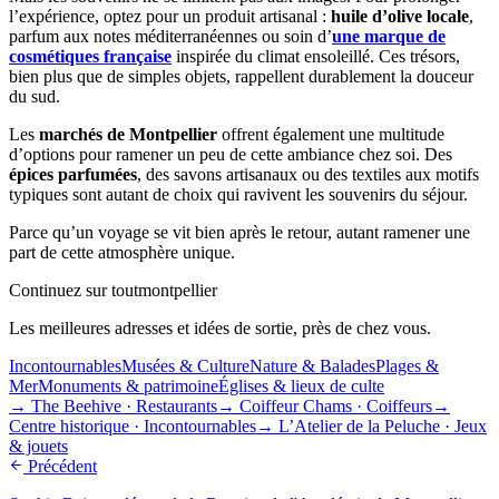
l’expérience, optez pour un produit artisanal :
huile d’olive locale
,
parfum aux notes méditerranéennes ou soin d’
une marque de
cosmétiques française
inspirée du climat ensoleillé. Ces trésors,
bien plus que de simples objets, rappellent durablement la douceur
du sud.
Les
marchés de Montpellier
offrent également une multitude
d’options pour ramener un peu de cette ambiance chez soi. Des
épices parfumées
, des savons artisanaux ou des textiles aux motifs
typiques sont autant de choix qui ravivent les souvenirs du séjour.
Parce qu’un voyage se vit bien après le retour, autant ramener une
part de cette atmosphère unique.
Continuez sur toutmontpellier
Les meilleures adresses et idées de sortie, près de chez vous.
Incontournables
Musées & Culture
Nature & Balades
Plages &
Mer
Monuments & patrimoine
Églises & lieux de culte
→
The Beehive
·
Restaurants
→
Coiffeur Chams
·
Coiffeurs
→
Centre historique
·
Incontournables
→
L’Atelier de la Peluche
·
Jeux
& jouets
Précédent