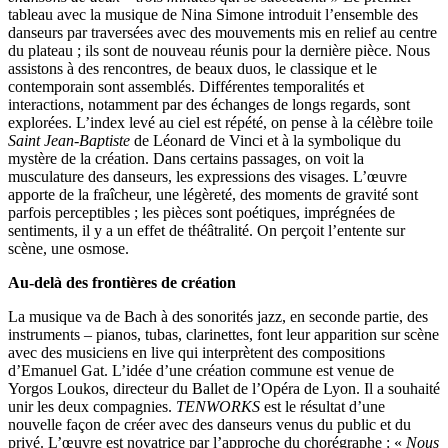
tableau avec la musique de Nina Simone introduit l’ensemble des
danseurs par traversées avec des mouvements mis en relief au centre
du plateau ; ils sont de nouveau réunis pour la dernière pièce. Nous
assistons à des rencontres, de beaux duos, le classique et le
contemporain sont assemblés. Différentes temporalités et
interactions, notamment par des échanges de longs regards, sont
explorées. L’index levé au ciel est répété, on pense à la célèbre toile
Saint Jean-Baptiste
de Léonard de Vinci et à la symbolique du
mystère de la création. Dans certains passages, on voit la
musculature des danseurs, les expressions des visages. L’œuvre
apporte de la fraîcheur, une légèreté, des moments de gravité sont
parfois perceptibles ; les pièces sont poétiques, imprégnées de
sentiments, il y a un effet de théâtralité. On perçoit l’entente sur
scène, une osmose.
Au-delà des frontières de création
La musique va de Bach à des sonorités jazz, en seconde partie, des
instruments – pianos, tubas, clarinettes, font leur apparition sur scène
avec des musiciens en live qui interprètent des compositions
d’Emanuel Gat. L’idée d’une création commune est venue de
Yorgos Loukos, directeur du Ballet de l’Opéra de Lyon. Il a souhaité
unir les deux compagnies.
TENWORKS
est le résultat d’une
nouvelle façon de créer avec des danseurs venus du public et du
privé. L’œuvre est novatrice par l’approche du chorégraphe : «
Nous