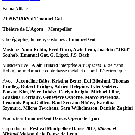
Fatma Alilate
TENWORKS
d’Emanuel Gat
Théâtre de L’Agora – Montpellier
Chorégraphie, lumière, costumes :
Emanuel Gat
Musique:
Yann Robin, Fred Duru, Awir Léon, Joachim “JKid”
Souhab, Emanuel Gat, G. Ligeti, J.S. Bach
Musicien live :
Alain Billard
interprète
Art Of Metal II
de Yann
Robin, pour clarinette contrebasse métal et dispositif électronique
Avec :
Jacqueline Bâby, Kristina Bentz, Edi Blloshmi, Thomas
Bradley, Robert Bridger, Adrien Delépine, Tyler Galster,
Pansun Kim, Péter Juhász, Caelyn Knight, Michael Löhr,
Graziella Lorriaux, Geneviève Osborne, Marco Merenda,
Leoannis Pupo-Guillen, Raul Serrano Núñez, Karolina
Szymura, Milena Twiehaus, Sara Wilhelmsson, Daniela Zaghini
Production
Emanuel Gat Dance, Opéra de Lyon
Coproduction
Festival Montpellier Danse 2017,
Milena et
Michael
Maison de la Danse de Lyon