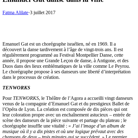
Fatma Alilate
·
3 juillet 2017
Emanuel Gat est un chorégraphe israélien, né en 1969. Il a
découvert la danse tardivement à l’âge de vingt-trois ans. Il est
régulièrement programmé au Festival Montpellier Danse, cette
année, il propose une Grande Leçon de danse, à Antigone, et des
Duos dans des lieux emblématiques de la ville comme Le Peyrou.
Le chorégraphe propose à ses danseurs une liberté d’interprétation
dans le processus de création.
TENWORKS
Pour
TENWORKS
, le Théâtre de l’Agora a accueilli vingt danseurs
venus de la compagnie d’Emanuel Gat et du prestigieux Ballet de
l’Opéra de Lyon. La création est composée de dix pièces qui ont
leur coloration propre avec un enchaînement astucieux – entrée de
scène des danseurs de la pièce suivante et partage du plateau ; le
chorégraphe insuffle une vitalité : «
J’ai l’image
d’un album de
musique où il y a dix pistes et où une logique prévaut avec des
chansons de deux – trois minutes qui se succèdent.
»
Le premier