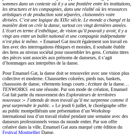
sommes dans un contexte où il y a une frontière entre les institutions,
les structures et les compagnies, dans une réalité où les ressources
artistiques et de production sont séparées, cloisonnées voire
divisées. C’est une logique du XIXe siècle. Le monde a changé et la
manière dont on crée la danse, surtout ces vingt dernières années.
L’écart en terme d’esthétique, de vision qu’il
pouvait
y avoir, il y a
vingt ans entre un ballet national et une compagnie indépendante
n’est plus le même.
» Emanuel Gat inscrit également son travail en
lien avec des interrogations éthiques et morales, il souhaite établir
des liens au niveau sociétal pour rassembler les gens. Certains titres
des pièces sont associés aux prénoms de danseurs, il s’agit
d’hommages aux interprètes de la danse.
Pour Emanuel Gat, la danse doit se renouveler avec une vision plus
collective et moderne. Chaussettes colorées, pieds nus, baskets,
chaussons de danse, vêtements longs courts ; écriture de la danse…
TENWORKS
est une réussite. Par son mode de création, Emanuel
Gat fait partie du mouvement des
Explorateurs de territoires
nouveaux
:«
J’attends de mon travail qu’il me surprenne comme il
peut surprendre le public. »
Le jeudi 6 juillet, le chorégraphe offre
au public montpelliérain une présentation d’un Workshop
international issu d’un travail réalisé pendant une semaine avec des
danseurs professionnels venus du monde entier. Par son offre
créative dans la ville, Emanuel Gat aura marqué cette édition du
Festival Montpellier
Danse.