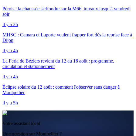
Pérols : la chaussée s'effondre sur la M66, travaux jusqu'à vendredi
soir
il y a 2h
MHSC : Camara et Laporte veulent frapper fort dès la reprise face à
Dijon
il y a 4h
La Feria de Béziers revient du 12 au 16 août : programme,
circulation et stationnement
il y a 4h
Éclipse solaire du 12 août : comment l'observer sans danger à
Montpellier
il y a 5h
Votre assistant local
Une question sur Montpellier ?