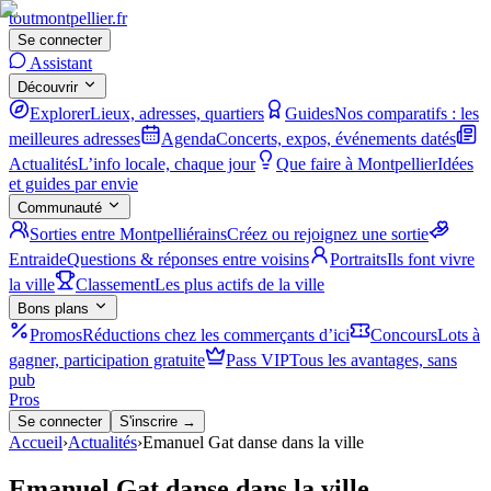
tout
montpellier
.fr
Se connecter
Assistant
Découvrir
Explorer
Lieux, adresses, quartiers
Guides
Nos comparatifs : les
meilleures adresses
Agenda
Concerts, expos, événements datés
Actualités
L’info locale, chaque jour
Que faire à Montpellier
Idées
et guides par envie
Communauté
Sorties entre Montpelliérains
Créez ou rejoignez une sortie
Entraide
Questions & réponses entre voisins
Portraits
Ils font vivre
la ville
Classement
Les plus actifs de la ville
Bons plans
Promos
Réductions chez les commerçants d’ici
Concours
Lots à
gagner, participation gratuite
Pass VIP
Tous les avantages, sans
pub
Pros
Se connecter
S'inscrire →
Accueil
›
Actualités
›
Emanuel Gat danse dans la ville
Emanuel Gat danse dans la ville