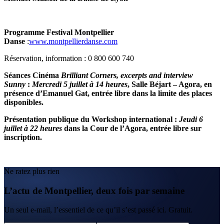
Programme Festival Montpellier
Danse
:
www.montpellierdanse.com
Réservation, information : 0 800 600 740
Séances Cinéma
Brilliant Corners, excerpts and interview
Sunny
:
Mercredi 5 juillet à 14 heures
, Salle Béjart – Agora, en
présence d’Emanuel Gat, entrée libre dans la limite des places
disponibles.
Présentation publique du Workshop international :
Jeudi 6
juillet à 22 heures
dans la Cour de l’Agora, entrée libre sur
inscription.
Ne ratez plus rien
L’actu de Montpellier, deux fois par semaine
Un seul e-mail, l’essentiel de ce qu’il s’est passé ici. Gratuit.