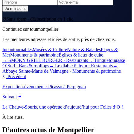
Je m’inscris
Sans spam · désinscription en 1 clic
Continuez sur toutmontpellier
Les meilleures adresses et idées de sortie, près de chez vous.
Incontournables
Musées & Culture
Nature & Balades
Plages &
Mer
Monuments & patrimoine
Églises & lieux de culte
→
SMOKY GRILL BURGER
·
Restaurants
→
Trinquefougasse
O’Sud
·
Bars & rooftops
→
Le diable ô thym
·
Restaurants
→
Abbaye Sainte-Marie de Valmagne
·
Monuments & patrimoine
Précédent
Exposition-événement : Picasso à Perpignan
Suivant
La Chauve-Souris, une opérette d’aujourd’hui pour Folies d’O !
À lire aussi
D’autres actus de Montpellier