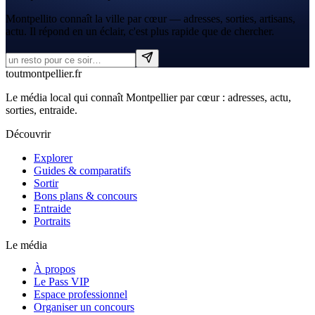
Montpellito connaît la ville par cœur — adresses, sorties, artisans,
actu. Il répond en un éclair, c'est plus rapide que de chercher.
tout
montpellier
.fr
Le média local qui connaît Montpellier par cœur : adresses, actu,
sorties, entraide.
Découvrir
Explorer
Guides & comparatifs
Sortir
Bons plans & concours
Entraide
Portraits
Le média
À propos
Le Pass VIP
Espace professionnel
Organiser un concours