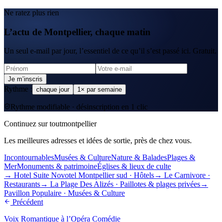
Ne ratez plus rien
L’actu de Montpellier, chaque matin
Un seul e-mail par jour, l’essentiel de ce qu’il s’est passé ici. Gratuit.
Je m’inscris
Rythme :
chaque jour
1× par semaine
Rythme modifiable · désinscription en 1 clic
Continuez sur toutmontpellier
Les meilleures adresses et idées de sortie, près de chez vous.
Incontournables
Musées & Culture
Nature & Balades
Plages &
Mer
Monuments & patrimoine
Églises & lieux de culte
→
Hotel Suite Novotel Montpellier sud
·
Hôtels
→
Le Carnivore
·
Restaurants
→
La Plage Des Alizés
·
Paillotes & plages privées
→
Pavillon Populaire
·
Musées & Culture
Précédent
Voix Romantique à l’Opéra Comédie