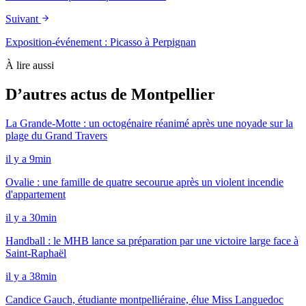
Suivant
Exposition-événement : Picasso à Perpignan
À lire aussi
D’autres actus de Montpellier
La Grande-Motte : un octogénaire réanimé après une noyade sur la
plage du Grand Travers
il y a 9min
Ovalie : une famille de quatre secourue après un violent incendie
d'appartement
il y a 30min
Handball : le MHB lance sa préparation par une victoire large face à
Saint-Raphaël
il y a 38min
Candice Gauch, étudiante montpelliéraine, élue Miss Languedoc