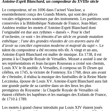
Antoine-Esprit Blanchard, un compositeur du XVIIIe siècle
Le compositeur, né en 1696 dans l’actuel Vaucluse, a
essentiellement conçu des Grands Motets, qui sont des pièces
vocales religieuses soutenues par des instruments. Les partitions sont
conservées à la Bibliothèque Nationale de France, Jean-Marc
Andrieu restitue les motets d’Antoine-Esprit Blanchard dont
l’originalité est due aux rythmes « dansés ». Pour le chef
d’orchestre, ce sont «
les témoins d’un siècle en grande mutation
esthétique ; l’une des grandes réussites de ces œuvres aura été
d’avoir su concilier expression moderne et majesté du sujet
». Le
talent du compositeur a été reconnu très tôt. A vingt et un ans,
Antoine-Esprit Blanchard est maître de musique. En 1738, il est
promu à la Chapelle Royale de Versailles. Mozart a assisté à une de
ses représentations et Jean-Jacques Rousseau a croisé son chemin,
Louis XV le fit anoblir. A Versailles, il composa un
Te Deum
qui
célébra, en 1745, la victoire de Fontenoy. En 1768, deux ans avant
de s’éteindre, il réalisa la musique des funérailles de la Reine Marie
Leczinska, épouse de Louis XV. Antoine-Esprit Blanchard aura fait
une grande partie de sa carrière dans un des lieux les plus
prestigieux du Royaume : la Chapelle Royale de Versailles où
étaient célébrés les baptêmes et les mariages des Enfants de France,
de 1710 à 1789.
Les motets à grand chœur introduits par Louis XIV étaient joués