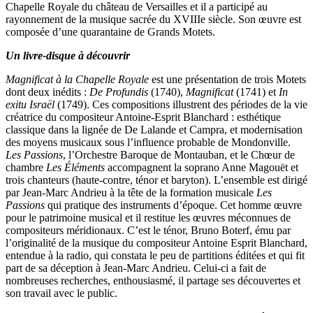
Chapelle Royale du château de Versailles et il a participé au
rayonnement de la musique sacrée du XVIIIe siècle. Son œuvre est
composée d’une quarantaine de Grands Motets.
Un livre-disque à découvrir
Magnificat à la Chapelle Royale
est une présentation de trois Motets
dont deux inédits :
De Profundis
(1740),
Magnificat
(1741) et
In
exitu Israël
(1749). Ces compositions illustrent des périodes de la vie
créatrice du compositeur Antoine-Esprit Blanchard : esthétique
classique dans la lignée de De Lalande et Campra, et modernisation
des moyens musicaux sous l’influence probable de Mondonville.
Les Passions
, l’Orchestre Baroque de Montauban, et le Chœur de
chambre
Les Éléments
accompagnent la soprano Anne Magouët et
trois chanteurs (haute-contre, ténor et baryton). L’ensemble est dirigé
par Jean-Marc Andrieu à la tête de la formation musicale
Les
Passions
qui pratique des instruments d’époque. Cet homme œuvre
pour le patrimoine musical et il restitue les œuvres méconnues de
compositeurs méridionaux. C’est le ténor, Bruno Boterf, ému par
l’originalité de la musique du compositeur Antoine Esprit Blanchard,
entendue à la radio, qui constata le peu de partitions éditées et qui fit
part de sa déception à Jean-Marc Andrieu. Celui-ci a fait de
nombreuses recherches, enthousiasmé, il partage ses découvertes et
son travail avec le public.