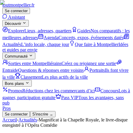
tout
montpellier
.fr
Se connecter
Assistant
Découvrir
Explorer
Lieux, adresses, quartiers
Guides
Nos comparatifs : les
meilleures adresses
Agenda
Concerts, expos, événements datés
Actualités
L’info locale, chaque jour
Que faire à Montpellier
Idées
et guides par envie
Communauté
Sorties entre Montpelliérains
Créez ou rejoignez une sortie
Entraide
Questions & réponses entre voisins
Portraits
Ils font vivre
la ville
Classement
Les plus actifs de la ville
Bons plans
Promos
Réductions chez les commerçants d’ici
Concours
Lots à
gagner, participation gratuite
Pass VIP
Tous les avantages, sans
pub
Pros
Se connecter
S'inscrire →
Accueil
›
Actualités
›
Magnificat à la Chapelle Royale, le livre-disque
enregistré à l’Opéra Comédie