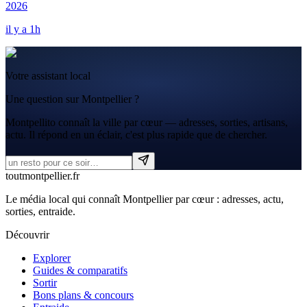
2026
il y a 1h
Votre assistant local
Une question sur Montpellier ?
Montpellito connaît la ville par cœur — adresses, sorties, artisans,
actu. Il répond en un éclair, c'est plus rapide que de chercher.
tout
montpellier
.fr
Le média local qui connaît Montpellier par cœur : adresses, actu,
sorties, entraide.
Découvrir
Explorer
Guides & comparatifs
Sortir
Bons plans & concours