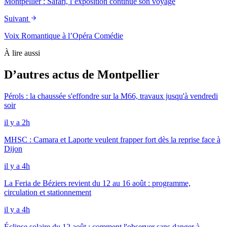
Montpellier : Safari, l’exposition continue son voyage
Suivant
Voix Romantique à l’Opéra Comédie
À lire aussi
D’autres actus de Montpellier
Pérols : la chaussée s'effondre sur la M66, travaux jusqu'à vendredi
soir
il y a 2h
MHSC : Camara et Laporte veulent frapper fort dès la reprise face à
Dijon
il y a 4h
La Feria de Béziers revient du 12 au 16 août : programme,
circulation et stationnement
il y a 4h
Éclipse solaire du 12 août : comment l'observer sans danger à