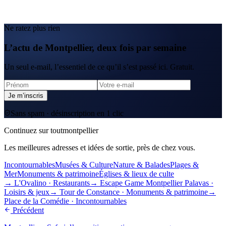
Ne ratez plus rien
L’actu de Montpellier, deux fois par semaine
Un seul e-mail, l’essentiel de ce qu’il s’est passé ici. Gratuit.
Je m’inscris
Sans spam · désinscription en 1 clic
Continuez sur toutmontpellier
Les meilleures adresses et idées de sortie, près de chez vous.
Incontournables
Musées & Culture
Nature & Balades
Plages &
Mer
Monuments & patrimoine
Églises & lieux de culte
→
L'Ovalino
·
Restaurants
→
Escape Game Montpellier Palavas
·
Loisirs & jeux
→
Tour de Constance
·
Monuments & patrimoine
→
Place de la Comédie
·
Incontournables
Précédent