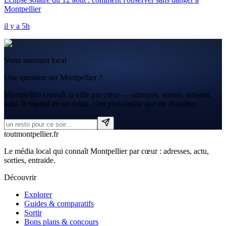
Montpellier
il y a 5h
Votre assistant local
Une question sur Montpellier ?
Montpellito connaît la ville par cœur — adresses, sorties, artisans,
actu. Il répond en un éclair, c'est plus rapide que de chercher.
tout
montpellier
.fr
Le média local qui connaît Montpellier par cœur : adresses, actu,
sorties, entraide.
Découvrir
Explorer
Guides & comparatifs
Sortir
Bons plans & concours