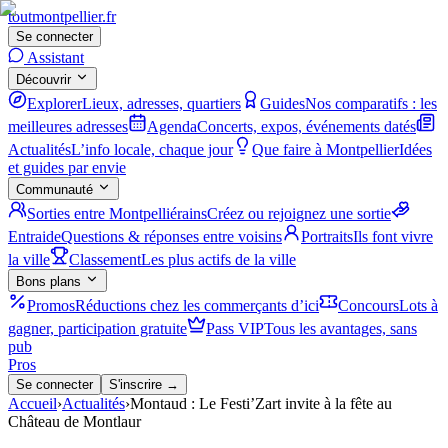
tout
montpellier
.fr
Se connecter
Assistant
Découvrir
Explorer
Lieux, adresses, quartiers
Guides
Nos comparatifs : les
meilleures adresses
Agenda
Concerts, expos, événements datés
Actualités
L’info locale, chaque jour
Que faire à Montpellier
Idées
et guides par envie
Communauté
Sorties entre Montpelliérains
Créez ou rejoignez une sortie
Entraide
Questions & réponses entre voisins
Portraits
Ils font vivre
la ville
Classement
Les plus actifs de la ville
Bons plans
Promos
Réductions chez les commerçants d’ici
Concours
Lots à
gagner, participation gratuite
Pass VIP
Tous les avantages, sans
pub
Pros
Se connecter
S'inscrire →
Accueil
›
Actualités
›
Montaud : Le Festi’Zart invite à la fête au
Château de Montlaur