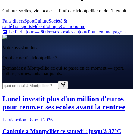
Culture, sorties, vie locale — l’info de Montpellier et de l’Hérault.
Faits divers
Sport
Culture
Société &
santé
Transports
Météo
Politique
Gastronomie
📰 Le fil du jour
—
80
brève
s
locale
s
aujourd’hui, en une page
→
Votre assistant local
Quoi de neuf à Montpellier ?
Demandez à Montpellito ce qui se passe en ce moment — sport,
culture, sorties, faits marquants.
Lunel investit plus d'un million d'euros
pour rénover ses écoles avant la rentrée
La rédaction
·
8 août 2026
Canicule à Montpellier ce samedi : jusqu'à 37°C