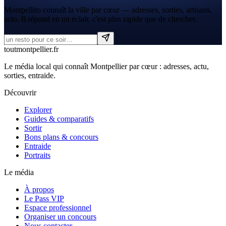
Montpellito connaît la ville par cœur — adresses, sorties, artisans,
actu. Il répond en un éclair, c'est plus rapide que de chercher.
tout
montpellier
.fr
Le média local qui connaît Montpellier par cœur : adresses, actu,
sorties, entraide.
Découvrir
Explorer
Guides & comparatifs
Sortir
Bons plans & concours
Entraide
Portraits
Le média
À propos
Le Pass VIP
Espace professionnel
Organiser un concours
Nous contacter