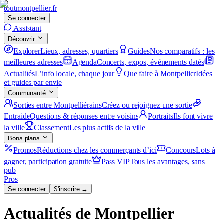
tout
montpellier
.fr
Se connecter
Assistant
Découvrir
Explorer
Lieux, adresses, quartiers
Guides
Nos comparatifs : les
meilleures adresses
Agenda
Concerts, expos, événements datés
Actualités
L’info locale, chaque jour
Que faire à Montpellier
Idées
et guides par envie
Communauté
Sorties entre Montpelliérains
Créez ou rejoignez une sortie
Entraide
Questions & réponses entre voisins
Portraits
Ils font vivre
la ville
Classement
Les plus actifs de la ville
Bons plans
Promos
Réductions chez les commerçants d’ici
Concours
Lots à
gagner, participation gratuite
Pass VIP
Tous les avantages, sans
pub
Pros
Se connecter
S'inscrire →
Actualités de Montpellier