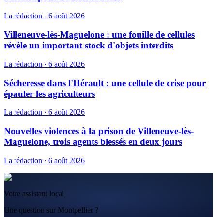
La rédaction
·
6 août 2026
Villeneuve-lès-Maguelone : une fouille de cellules
révèle un important stock d'objets interdits
La rédaction
·
6 août 2026
Sécheresse dans l'Hérault : une cellule de crise pour
épauler les agriculteurs
La rédaction
·
6 août 2026
Nouvelles violences à la prison de Villeneuve-lès-
Maguelone, trois agents blessés en deux jours
La rédaction
·
6 août 2026
Votre assistant local
Une question sur Montpellier ?