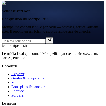
Votre assistant local
Une question sur Montpellier ?
Montpellito connaît la ville par cœur — adresses, sorties, artisans,
actu. Il répond en un éclair, c'est plus rapide que de chercher.
tout
montpellier
.fr
Le média local qui connaît Montpellier par cœur : adresses, actu,
sorties, entraide.
Découvrir
Explorer
Guides & comparatifs
Sortir
Bons plans & concours
Entraide
Portraits
Le média