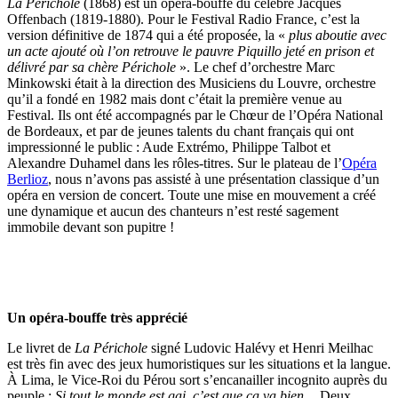
La Périchole
(1868) est un opéra-bouffe du célèbre Jacques
Offenbach (1819-1880). Pour le Festival Radio France, c’est la
version définitive de 1874 qui a été proposée, la «
plus aboutie avec
un acte ajouté où l’on retrouve le pauvre Piquillo jeté en prison et
délivré par sa chère Périchole
». Le chef d’orchestre Marc
Minkowski était à la direction des Musiciens du Louvre, orchestre
qu’il a fondé en 1982 mais dont c’était la première venue au
Festival. Ils ont été accompagnés par le Chœur de l’Opéra National
de Bordeaux, et par de jeunes talents du chant français qui ont
impressionné le public : Aude Extrémo, Philippe Talbot et
Alexandre Duhamel dans les rôles-titres. Sur le plateau de l’
Opéra
Berlioz
, nous n’avons pas assisté à une présentation classique d’un
opéra en version de concert. Toute une mise en mouvement a créé
une dynamique et aucun des chanteurs n’est resté sagement
immobile devant son pupitre !
Un opéra-bouffe très apprécié
Le livret de
La Périchole
signé Ludovic Halévy et Henri Meilhac
est très fin avec des jeux humoristiques sur les situations et la langue.
À Lima, le Vice-Roi du Pérou sort s’encanailler incognito auprès du
peuple :
Si tout le monde est gai, c’est que ça va bien…
Deux