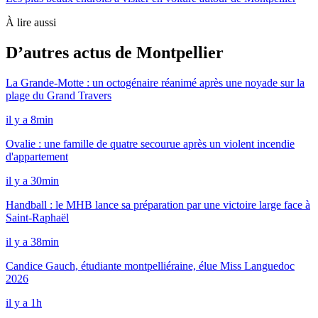
À lire aussi
D’autres actus de Montpellier
La Grande-Motte : un octogénaire réanimé après une noyade sur la
plage du Grand Travers
il y a 8min
Ovalie : une famille de quatre secourue après un violent incendie
d'appartement
il y a 30min
Handball : le MHB lance sa préparation par une victoire large face à
Saint-Raphaël
il y a 38min
Candice Gauch, étudiante montpelliéraine, élue Miss Languedoc
2026
il y a 1h