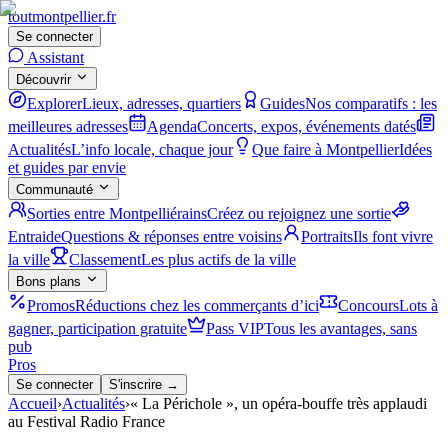
tout
montpellier
.fr
Se connecter
Assistant
Découvrir
Explorer
Lieux, adresses, quartiers
Guides
Nos comparatifs : les
meilleures adresses
Agenda
Concerts, expos, événements datés
Actualités
L’info locale, chaque jour
Que faire à Montpellier
Idées
et guides par envie
Communauté
Sorties entre Montpelliérains
Créez ou rejoignez une sortie
Entraide
Questions & réponses entre voisins
Portraits
Ils font vivre
la ville
Classement
Les plus actifs de la ville
Bons plans
Promos
Réductions chez les commerçants d’ici
Concours
Lots à
gagner, participation gratuite
Pass VIP
Tous les avantages, sans
pub
Pros
Se connecter
S'inscrire →
Accueil
›
Actualités
›
« La Périchole », un opéra-bouffe très applaudi
au Festival Radio France