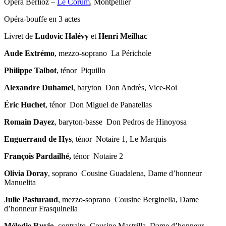
Opéra Berlioz –
Le Corum
, Montpellier
Opéra-bouffe en 3 actes
Livret de
Ludovic Halévy
et
Henri Meilhac
Aude Extrémo
, mezzo-soprano La Périchole
Philippe Talbot
, ténor Piquillo
Alexandre Duhamel
, baryton Don Andrès, Vice-Roi
Éric Huchet
, ténor Don Miguel de Panatellas
Romain Dayez
, baryton-basse Don Pedros de Hinoyosa
Enguerrand de Hys
, ténor Notaire 1, Le Marquis
François Pardailhé,
ténor Notaire 2
Olivia Doray
, soprano Cousine Guadalena, Dame d’honneur
Manuelita
Julie Pasturaud
, mezzo-soprano Cousine Berginella, Dame
d’honneur Frasquinella
Mélodie Ruvio
, contralto Cousine Mastrilla, Dame d’honneur