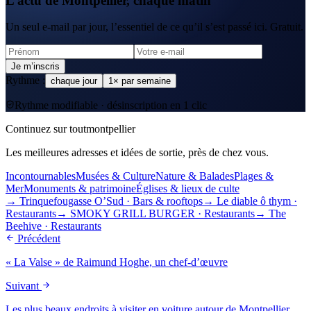
L’actu de Montpellier, chaque matin
Un seul e-mail par jour, l’essentiel de ce qu’il s’est passé ici. Gratuit.
Je m’inscris
Rythme :
chaque jour
1× par semaine
Rythme modifiable · désinscription en 1 clic
Continuez sur toutmontpellier
Les meilleures adresses et idées de sortie, près de chez vous.
Incontournables
Musées & Culture
Nature & Balades
Plages &
Mer
Monuments & patrimoine
Églises & lieux de culte
→
Trinquefougasse O’Sud
·
Bars & rooftops
→
Le diable ô thym
·
Restaurants
→
SMOKY GRILL BURGER
·
Restaurants
→
The
Beehive
·
Restaurants
Précédent
« La Valse » de Raimund Hoghe, un chef-d’œuvre
Suivant
Les plus beaux endroits à visiter en voiture autour de Montpellier