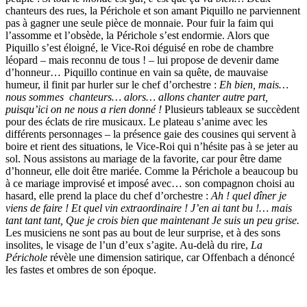
chanteurs des rues, la Périchole et son amant Piquillo ne parviennent
pas à gagner une seule pièce de monnaie. Pour fuir la faim qui
l’assomme et l’obsède, la Périchole s’est endormie. Alors que
Piquillo s’est éloigné, le Vice-Roi déguisé en robe de chambre
léopard – mais reconnu de tous ! – lui propose de devenir dame
d’honneur… Piquillo continue en vain sa quête, de mauvaise
humeur, il finit par hurler sur le chef d’orchestre :
Eh bien, mais…
nous sommes chanteurs… alors… allons chanter autre part,
puisqu’ici on ne nous a rien donné !
Plusieurs tableaux se succèdent
pour des éclats de rire musicaux. Le plateau s’anime avec les
différents personnages – la présence gaie des cousines qui servent à
boire et rient des situations, le Vice-Roi qui n’hésite pas à se jeter au
sol. Nous assistons au mariage de la favorite, car pour être dame
d’honneur, elle doit être mariée. Comme la Périchole a beaucoup bu
à ce mariage improvisé et imposé avec… son compagnon choisi au
hasard, elle prend la place du chef d’orchestre :
Ah ! quel dîner je
viens de faire ! Et quel vin extraordinaire ! J’en ai tant bu !… mais
tant tant tant, Que je crois bien que maintenant Je suis un peu grise.
Les musiciens ne sont pas au bout de leur surprise, et à des sons
insolites, le visage de l’un d’eux s’agite. Au-delà du rire,
La
Périchole
révèle une dimension satirique, car Offenbach a dénoncé
les fastes et ombres de son époque.