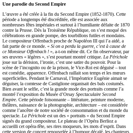
Une parodie du Second Empire
L’œuvre a été créée à la fin du Second Empire (1852-1870). Cette
période a longtemps été discréditée, elle est associée aux
nombreuses fêtes impériales et surtout à l’humiliante défaite de 1870
contre la Prusse. Dès la Troisième République, on s’est moqué des
célébrations en grande pompe, des tourbillons futiles et mondains.
Le compositeur Offenbach proche de Napoléon III qui l’a aidé, a
fait partie de ce monde. «
Si on a perdu la guerre, c’est à cause de
ce Monsieur Offenbach !
», a-t-on même dit. Ce fin observateur, par
ses œuvres « légères », s’est pourtant montré critique.
La Périchole
joue sur la dérision, l’ironie, c’est une satire du pouvoir. Pour la
scène de l’incognito ou de la prison, le Vice-Roi est déguisé – tout
est comédie, apparence. Offenbach raillait son temps et les mœurs
superficielles. Pendant le Carnaval, l’Impératrice Eugénie aimait se
déguiser, la comtesse de Castiglione organisait des bals costumés.
Bien avant le selfie, c’est la grande mode des portraits comme l’a
montré l’exposition du Musée d’Orsay
Spectaculaire Second
Empire
. Cette période foisonnante – littérature, peinture moderne,
théâtres, naissance de la photographie, architecture – est considérée
comme l’ancêtre de notre société de consommation et du monde du
spectacle.
La Périchole
est un des « portraits » du Second Empire
signés du grand compositeur. Le plateau de l’Opéra Berlioz a
accueilli cet opéra-fête, ses rires moqueurs, les mots d’esprit. Dans
cette version de concert renouvelée à l’humour décalé, les chanteurs