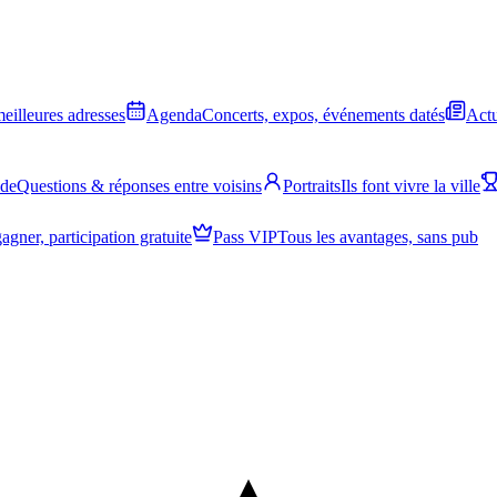
meilleures adresses
Agenda
Concerts, expos, événements datés
Actu
ide
Questions & réponses entre voisins
Portraits
Ils font vivre la ville
agner, participation gratuite
Pass VIP
Tous les avantages, sans pub