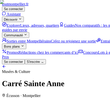
tout
montpellier
.fr
Se connecter
Assistant
Découvrir
Explorer
Lieux, adresses, quartiers
Guides
Nos comparatifs : les 
guides par envie
Communauté
Sorties entre Montpelliérains
Créez ou rejoignez une sortie
Entra
Bons plans
Promos
Réductions chez les commerçants d’ici
Concours
Lots à g
Pros
Se connecter
S'inscrire →
Musées & Culture
Carré Sainte Anne
Écusson · Montpellier