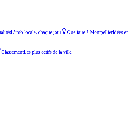
alités
L’info locale, chaque jour
Que faire à Montpellier
Idées et
Classement
Les plus actifs de la ville