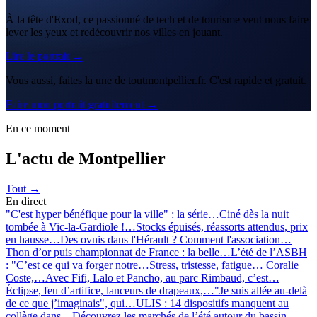
À la tête d'Exod, ce passionné de tech et de tourisme veut nous faire
lever les yeux et redécouvrir nos villes en jouant.
Lire le portrait →
Vous aussi, faites la une de toutmontpellier.fr. C'est rapide et gratuit.
Faire mon portrait gratuitement →
En ce moment
L'actu de Montpellier
Tout →
En direct
"C'est hyper bénéfique pour la ville" : la série…
Ciné dès la nuit
tombée à Vic-la-Gardiole !…
Stocks épuisés, réassorts attendus, prix
en hausse…
Des ovnis dans l'Hérault ? Comment l'association…
Thon d’or puis championnat de France : la belle…
L’été de l’ASBH
: "C’est ce qui va forger notre…
Stress, tristesse, fatigue… Coralie
Coste,…
Avec Fifi, Lalo et Pancho, au parc Rimbaud, c’est…
Éclipse, feu d’artifice, lanceurs de drapeaux,…
"Je suis allée au-delà
de ce que j’imaginais", qui…
ULIS : 14 dispositifs manquent au
collège dans…
Découvrez les marchés de l’été autour du bassin