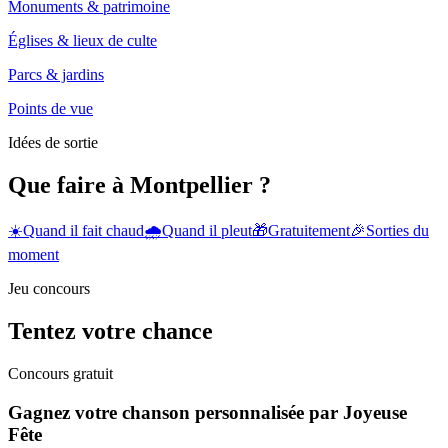
Monuments & patrimoine
Églises & lieux de culte
Parcs & jardins
Points de vue
Idées de sortie
Que faire à Montpellier ?
☀️
Quand il fait chaud
🌧️
Quand il pleut
🎁
Gratuitement
🎉
Sorties du
moment
Jeu concours
Tentez votre chance
Concours gratuit
Gagnez votre chanson personnalisée par Joyeuse
Fête