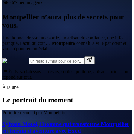
🌤️
26
°
·
peu nuageux
Montpellier n’aura plus de secrets pour
vous.
Une bonne adresse, une sortie, un artisan de confiance, une info
pratique, l’actu du coin…
Montpellito
connaît la ville par cœur et
vous répond en un éclair.
💬 Écrivez ci-dessus — restos, sorties, pratique, artisans, actu… on
répond sur tout.
À la une
Le portrait du moment
Portrait · recueilli par Montpellito
Sylvain Morel, l'homme qui transforme Montpellier
en terrain d'aventure avec Exod