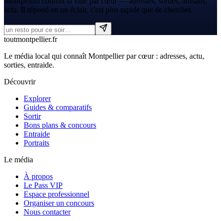
Montpellito connaît la ville par cœur — adresses, sorties, artisans,
actu. Il répond en un éclair, c'est plus rapide que de chercher.
tout
montpellier
.fr
Le média local qui connaît Montpellier par cœur : adresses, actu,
sorties, entraide.
Découvrir
Explorer
Guides & comparatifs
Sortir
Bons plans & concours
Entraide
Portraits
Le média
À propos
Le Pass VIP
Espace professionnel
Organiser un concours
Nous contacter