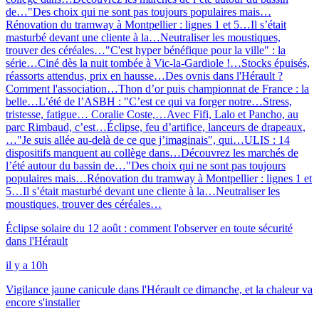
de…
"Des choix qui ne sont pas toujours populaires mais…
Rénovation du tramway à Montpellier : lignes 1 et 5…
Il s’était
masturbé devant une cliente à la…
Neutraliser les moustiques,
trouver des céréales…
"C'est hyper bénéfique pour la ville" : la
série…
Ciné dès la nuit tombée à Vic-la-Gardiole !…
Stocks épuisés,
réassorts attendus, prix en hausse…
Des ovnis dans l'Hérault ?
Comment l'association…
Thon d’or puis championnat de France : la
belle…
L’été de l’ASBH : "C’est ce qui va forger notre…
Stress,
tristesse, fatigue… Coralie Coste,…
Avec Fifi, Lalo et Pancho, au
parc Rimbaud, c’est…
Éclipse, feu d’artifice, lanceurs de drapeaux,
…
"Je suis allée au-delà de ce que j’imaginais", qui…
ULIS : 14
dispositifs manquent au collège dans…
Découvrez les marchés de
l’été autour du bassin de…
"Des choix qui ne sont pas toujours
populaires mais…
Rénovation du tramway à Montpellier : lignes 1 et
5…
Il s’était masturbé devant une cliente à la…
Neutraliser les
moustiques, trouver des céréales…
Éclipse solaire du 12 août : comment l'observer en toute sécurité
dans l'Hérault
il y a 10h
Vigilance jaune canicule dans l'Hérault ce dimanche, et la chaleur va
encore s'installer