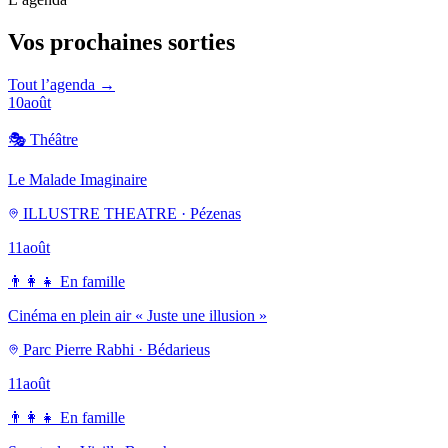
Vos prochaines sorties
Tout l’agenda →
10
août
🎭
Théâtre
Le Malade Imaginaire
ILLUSTRE THEATRE · Pézenas
11
août
👨‍👩‍👧
En famille
Cinéma en plein air « Juste une illusion »
Parc Pierre Rabhi · Bédarieus
11
août
👨‍👩‍👧
En famille