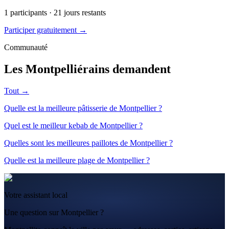
1
participants ·
21
jours restants
Participer gratuitement →
Communauté
Les Montpelliérains demandent
Tout →
Quelle est la meilleure pâtisserie de Montpellier ?
Quel est le meilleur kebab de Montpellier ?
Quelles sont les meilleures paillotes de Montpellier ?
Quelle est la meilleure plage de Montpellier ?
Votre assistant local
Une question sur Montpellier ?