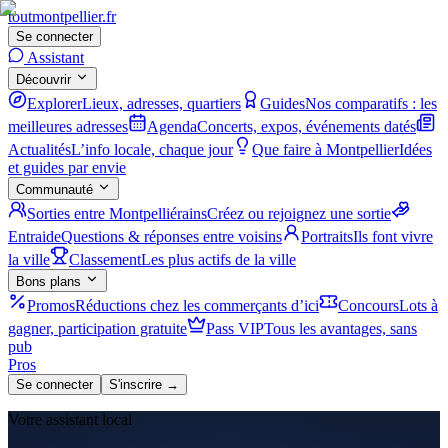
tout
montpellier
.fr
Se connecter
Assistant
Découvrir
Explorer
Lieux, adresses, quartiers
Guides
Nos comparatifs : les
meilleures adresses
Agenda
Concerts, expos, événements datés
Actualités
L’info locale, chaque jour
Que faire à Montpellier
Idées
et guides par envie
Communauté
Sorties entre Montpelliérains
Créez ou rejoignez une sortie
Entraide
Questions & réponses entre voisins
Portraits
Ils font vivre
la ville
Classement
Les plus actifs de la ville
Bons plans
Promos
Réductions chez les commerçants d’ici
Concours
Lots à
gagner, participation gratuite
Pass VIP
Tous les avantages, sans
pub
Pros
Se connecter
S'inscrire →
Votre assistant local