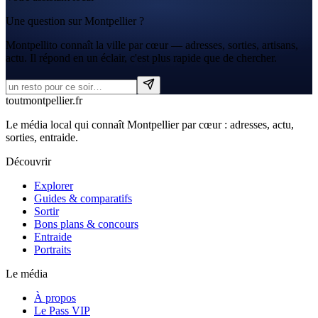
Une question sur Montpellier ?
Montpellito connaît la ville par cœur — adresses, sorties, artisans,
actu. Il répond en un éclair, c'est plus rapide que de chercher.
tout
montpellier
.fr
Le média local qui connaît Montpellier par cœur : adresses, actu,
sorties, entraide.
Découvrir
Explorer
Guides & comparatifs
Sortir
Bons plans & concours
Entraide
Portraits
Le média
À propos
Le Pass VIP