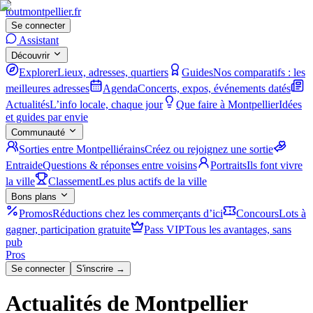
tout
montpellier
.fr
Se connecter
Assistant
Découvrir
Explorer
Lieux, adresses, quartiers
Guides
Nos comparatifs : les
meilleures adresses
Agenda
Concerts, expos, événements datés
Actualités
L’info locale, chaque jour
Que faire à Montpellier
Idées
et guides par envie
Communauté
Sorties entre Montpelliérains
Créez ou rejoignez une sortie
Entraide
Questions & réponses entre voisins
Portraits
Ils font vivre
la ville
Classement
Les plus actifs de la ville
Bons plans
Promos
Réductions chez les commerçants d’ici
Concours
Lots à
gagner, participation gratuite
Pass VIP
Tous les avantages, sans
pub
Pros
Se connecter
S'inscrire →
Actualités de Montpellier