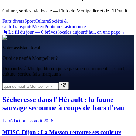
Culture, sorties, vie locale — l’info de Montpellier et de l’Hérault.
Faits divers
Sport
Culture
Société &
santé
Transports
Météo
Politique
Gastronomie
📰 Le fil du jour
—
6
brève
s
locale
s
aujourd’hui, en une page
→
Votre assistant local
Quoi de neuf à Montpellier ?
Demandez à Montpellito ce qui se passe en ce moment — sport,
culture, sorties, faits marquants.
Sécheresse dans l'Hérault : la faune
sauvage secourue à coups de bacs d'eau
La rédaction
·
8 août 2026
MHSC-Dijon : La Mosson retrouve ses couleurs