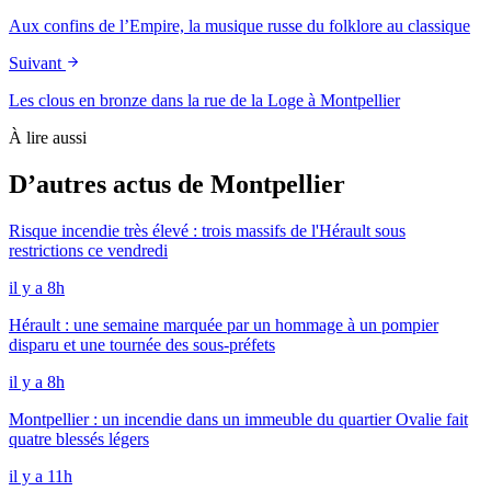
Aux confins de l’Empire, la musique russe du folklore au classique
Suivant
Les clous en bronze dans la rue de la Loge à Montpellier
À lire aussi
D’autres actus de Montpellier
Risque incendie très élevé : trois massifs de l'Hérault sous
restrictions ce vendredi
il y a 8h
Hérault : une semaine marquée par un hommage à un pompier
disparu et une tournée des sous-préfets
il y a 8h
Montpellier : un incendie dans un immeuble du quartier Ovalie fait
quatre blessés légers
il y a 11h