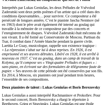
Interprétés par Lukas Geniušas, les deux Préludes de Vsévolod
Zaderatski sont deux petits poèmes d’un artiste qui a créé dans des
conditions épouvantables… pour survivre. Ce compositeur a été
persécuté de longues années. C’est le pianiste Jascha Nemtsov (né
en 1963) dont le père avait également été interné au goulag qui
travaille à la mémoire de ce compositeur par des concerts et
l’enregistrement de disques. Vsévolod Zaderatski était méconnu de
son vivant. Il a été formé au Conservatoire de Moscou. Partisan du
Tsar, il combat dans l’Armée blanche pendant la guerre civile.
Laetitia Le Guay, musicologue, rappelle son existence tragique :
«
La répression s’abat sur lui à deux reprises. En 1926, il est
emprisonné et ses œuvres détruites. Libéré en 1928, il est arrêté à
nouveau en 1937. C’est au goulag, dans un camp de travail de la
Kolyma, qu’il compose ses «
Vingt-quatre Préludes et fugues
»
:
sans piano, en écrivant sur des formulaires de télégramme faute de
papier.
» Ses œuvres de cette période ont été conservées par son fils.
En 2014, à Moscou, six pianistes ont joué pendant trois heures,
l’ensemble de ses compositions.
Deux pianistes de talent : Lukas
Geniušas et
Boris Berezovsky
Lukas Geniušas a aussi interprété Rachmaninov et Prokofiev. Pour
le second concert, Boris Berezovsky a élargi le répertoire à
Beethoven, Grieg et Stravinsky. Lukas Geniušas est une étoile