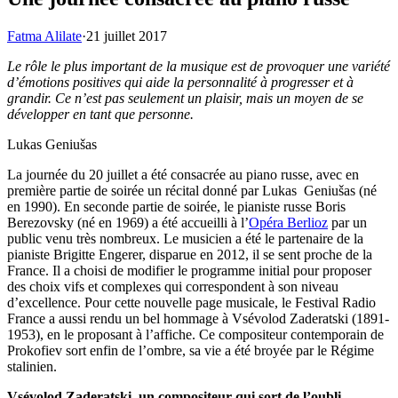
Fatma Alilate
·
21 juillet 2017
Le rôle le plus important de la musique est de provoquer une variété
d’émotions positives qui aide la personnalité à progresser et à
grandir. Ce n’est pas seulement un plaisir, mais un moyen de se
développer en tant que personne.
Lukas Geniušas
La journée du 20 juillet a été consacrée au piano russe, avec en
première partie de soirée un récital donné par Lukas Geniušas (né
en 1990). En seconde partie de soirée, le pianiste russe Boris
Berezovsky (né en 1969) a été accueilli à l’
Opéra Berlioz
par un
public venu très nombreux. Le musicien a été le partenaire de la
pianiste Brigitte Engerer, disparue en 2012, il se sent proche de la
France. Il a choisi de modifier le programme initial pour proposer
des choix vifs et complexes qui correspondent à son niveau
d’excellence. Pour cette nouvelle page musicale, le Festival Radio
France a aussi rendu un bel hommage à Vsévolod Zaderatski (1891-
1953), en le proposant à l’affiche. Ce compositeur contemporain de
Prokofiev sort enfin de l’ombre, sa vie a été broyée par le Régime
stalinien.
Vsévolod Zaderatski, un compositeur qui sort de l’oubli