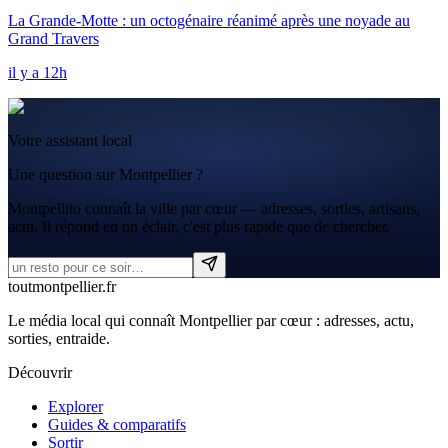
La Grande-Motte : un octogénaire réanimé après une noyade au
Grand Travers
il y a 12h
Votre assistant local
Une question sur Montpellier ?
Montpellito connaît la ville par cœur — adresses, sorties, artisans,
actu. Il répond en un éclair, c'est plus rapide que de chercher.
tout
montpellier
.fr
Le média local qui connaît Montpellier par cœur : adresses, actu,
sorties, entraide.
Découvrir
Explorer
Guides & comparatifs
Sortir