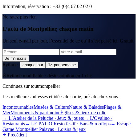
Information, réservation : +33 (0)4 67 02 02 01
Ne ratez plus rien
L’actu de Montpellier, chaque matin
Un seul e-mail par jour, l’essentiel de ce qu’il s’est passé ici. Gratuit.
Je m’inscris
Rythme :
chaque jour
1× par semaine
Rythme modifiable · désinscription en 1 clic
Continuez sur toutmontpellier
Les meilleures adresses et idées de sortie, près de chez vous.
Incontournables
Musées & Culture
Nature & Balades
Plages &
Mer
Monuments & patrimoine
Églises & lieux de culte
→
L’Atelier de la Peluche
·
Jeux & jouets
→
L'Ovalino
·
Restaurants
→
LE PATIO Resto festif
·
Bars & rooftops
→
Escape
Game Montpellier Palavas
·
Loisirs & jeux
Précédent