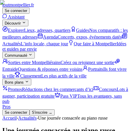
tout
montpellier
.fr
Se connecter
Assistant
Découvrir
Explorer
Lieux, adresses, quartiers
Guides
Nos comparatifs : les
meilleures adresses
Agenda
Concerts, expos, événements datés
Actualités
L’info locale, chaque jour
Que faire à Montpellier
Idées
et guides par envie
Communauté
Sorties entre Montpelliérains
Créez ou rejoignez une sortie
Entraide
Questions & réponses entre voisins
Portraits
Ils font vivre
la ville
Classement
Les plus actifs de la ville
Bons plans
Promos
Réductions chez les commerçants d’ici
Concours
Lots à
gagner, participation gratuite
Pass VIP
Tous les avantages, sans
pub
Pros
Se connecter
S'inscrire →
Accueil
›
Actualités
›
Une journée consacrée au piano russe
Une journée consacrée au piano russe