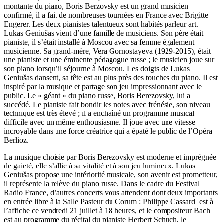
montante du piano, Boris Berzovsky est un grand musicien
confirmé, il a fait de nombreuses tournées en France avec Brigitte
Engerer. Les deux pianistes talentueux sont habités parleur art.
Lukas Geniušas vient d’une famille de musiciens. Son père était
pianiste, il s’était installé à Moscou avec sa femme également
musicienne. Sa grand-mère, Vera Gornostayeva (1929-2015), était
une pianiste et une éminente pédagogue russe ; le musicien joue sur
son piano lorsqu’il séjourne à Moscou. Les doigts de Lukas
Geniušas dansent, sa tête est au plus près des touches du piano. Il est
inspiré par la musique et partage son jeu impressionnant avec le
public. Le « géant » du piano russe, Boris Berezovsky, lui a
succédé. Le pianiste fait bondir les notes avec frénésie, son niveau
technique est très élevé ; il a enchaîné un programme musical
difficile avec un même enthousiasme. Il joue avec une vitesse
incroyable dans une force créatrice qui a épaté le public de l’Opéra
Berlioz.
La musique choisie par Boris Berezovsky est moderne et imprégnée
de gaieté, elle s’allie à sa vitalité et à son jeu lumineux. Lukas
Geniušas propose une intériorité musicale, son avenir est prometteur,
il représente la relève du piano russe. Dans le cadre du Festival
Radio France, d’autres concerts vous attendent dont deux importants
en entrée libre à la Salle Pasteur du Corum : Philippe Cassard est à
l’affiche ce vendredi 21 juillet à 18 heures, et le compositeur Bach
est au programme du récital du pianiste Herbert Schuch, le