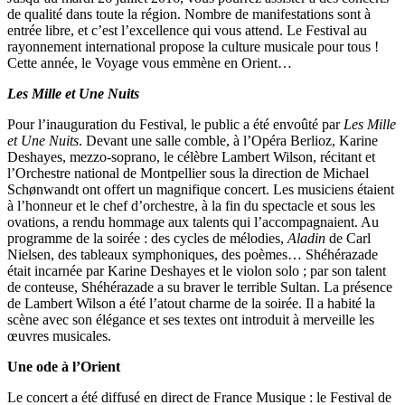
de qualité dans toute la région. Nombre de manifestations sont à
entrée libre, et c’est l’excellence qui vous attend. Le Festival au
rayonnement international propose la culture musicale pour tous !
Cette année, le Voyage vous emmène en Orient…
Les Mille et Une Nuits
Pour l’inauguration du Festival, le public a été envoûté par
Les Mille
et Une Nuits
. Devant une salle comble, à l’Opéra Berlioz, Karine
Deshayes, mezzo-soprano, le célèbre Lambert Wilson, récitant et
l’Orchestre national de Montpellier sous la direction de Michael
Schønwandt ont offert un magnifique concert. Les musiciens étaient
à l’honneur et le chef d’orchestre, à la fin du spectacle et sous les
ovations, a rendu hommage aux talents qui l’accompagnaient. Au
programme de la soirée : des cycles de mélodies,
Aladin
de Carl
Nielsen, des tableaux symphoniques, des poèmes… Shéhérazade
était incarnée par Karine Deshayes et le violon solo ; par son talent
de conteuse, Shéhérazade a su braver le terrible Sultan. La présence
de Lambert Wilson a été l’atout charme de la soirée. Il a habité la
scène avec son élégance et ses textes ont introduit à merveille les
œuvres musicales.
Une ode à l’Orient
Le concert a été diffusé en direct de France Musique : le Festival de