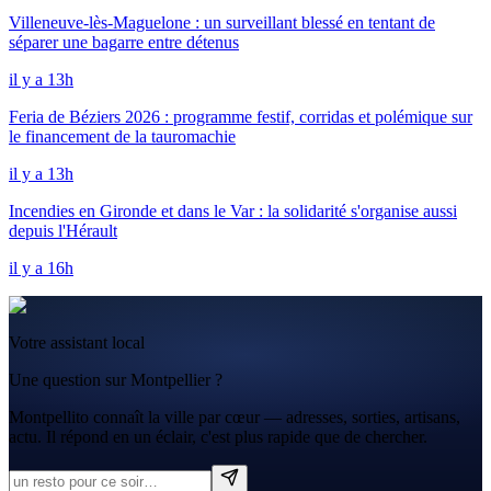
Villeneuve-lès-Maguelone : un surveillant blessé en tentant de
séparer une bagarre entre détenus
il y a 13h
Feria de Béziers 2026 : programme festif, corridas et polémique sur
le financement de la tauromachie
il y a 13h
Incendies en Gironde et dans le Var : la solidarité s'organise aussi
depuis l'Hérault
il y a 16h
Votre assistant local
Une question sur Montpellier ?
Montpellito connaît la ville par cœur — adresses, sorties, artisans,
actu. Il répond en un éclair, c'est plus rapide que de chercher.