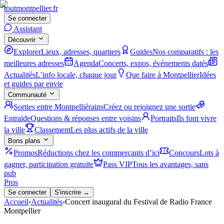
tout
montpellier
.fr
Se connecter
Assistant
Découvrir
Explorer
Lieux, adresses, quartiers
Guides
Nos comparatifs : les
meilleures adresses
Agenda
Concerts, expos, événements datés
Actualités
L’info locale, chaque jour
Que faire à Montpellier
Idées
et guides par envie
Communauté
Sorties entre Montpelliérains
Créez ou rejoignez une sortie
Entraide
Questions & réponses entre voisins
Portraits
Ils font vivre
la ville
Classement
Les plus actifs de la ville
Bons plans
Promos
Réductions chez les commerçants d’ici
Concours
Lots à
gagner, participation gratuite
Pass VIP
Tous les avantages, sans
pub
Pros
Se connecter
S'inscrire →
Accueil
›
Actualités
›
Concert inaugural du Festival de Radio France
Montpellier