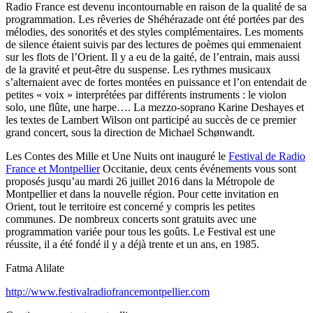
Radio France est devenu incontournable en raison de la qualité de sa
programmation. Les rêveries de Shéhérazade ont été portées par des
mélodies, des sonorités et des styles complémentaires. Les moments
de silence étaient suivis par des lectures de poèmes qui emmenaient
sur les flots de l’Orient. Il y a eu de la gaité, de l’entrain, mais aussi
de la gravité et peut-être du suspense. Les rythmes musicaux
s’alternaient avec de fortes montées en puissance et l’on entendait de
petites « voix » interprétées par différents instruments : le violon
solo, une flûte, une harpe…. La mezzo-soprano Karine Deshayes et
les textes de Lambert Wilson ont participé au succès de ce premier
grand concert, sous la direction de Michael Schønwandt.
Les Contes des Mille et Une Nuits ont inauguré le
Festival de Radio
France et Montpellier
Occitanie, deux cents événements vous sont
proposés jusqu’au mardi 26 juillet 2016 dans la Métropole de
Montpellier et dans la nouvelle région. Pour cette invitation en
Orient, tout le territoire est concerné y compris les petites
communes. De nombreux concerts sont gratuits avec une
programmation variée pour tous les goûts. Le Festival est une
réussite, il a été fondé il y a déjà trente et un ans, en 1985.
Fatma Alilate
http://www.festivalradiofrancemontpellier.com