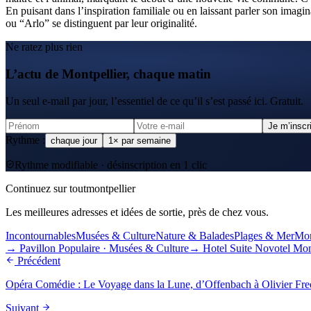
En puisant dans l’inspiration familiale ou en laissant parler son imag
ou “Arlo” se distinguent par leur originalité.
Ne ratez plus rien
L’actu de Montpellier, chaque matin
Un seul e-mail par jour, l’essentiel de ce qu’il s’est passé ici. Gratuit.
Je m’inscr
Rythme :
chaque jour
1× par semaine
Rythme modifiable · désinscription en 1 clic
Continuez sur toutmontpellier
Les meilleures adresses et idées de sortie, près de chez vous.
Incontournables
Musées & Culture
Nature & Balades
Plages & Mer
Mon
→
Pavillon Populaire
·
Musées & Culture
→
Hotel Suite Novotel Mon
Précédent
Opéra Comédie : Le Voyage dans la Lune, d’Offenbach à Olivier Fre
Suivant