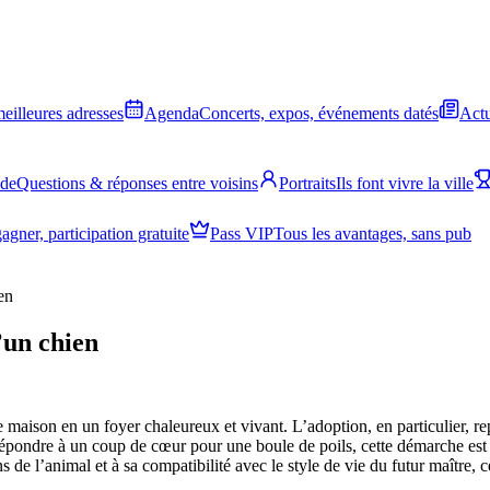
meilleures adresses
Agenda
Concerts, expos, événements datés
Actu
ide
Questions & réponses entre voisins
Portraits
Ils font vivre la ville
agner, participation gratuite
Pass VIP
Tous les avantages, sans pub
en
’un chien
e maison en un foyer chaleureux et vivant. L’adoption, en particulier,
répondre à un coup de cœur pour une boule de poils, cette démarche est
s de l’animal et à sa compatibilité avec le style de vie du futur maître, 