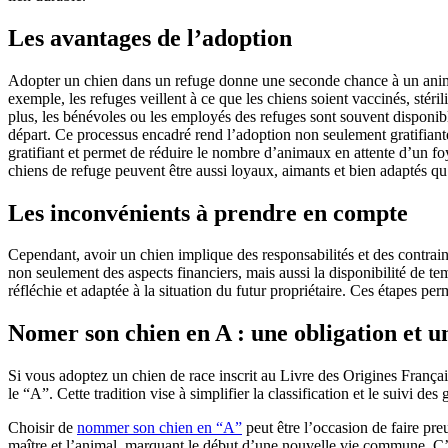
Les avantages de l’adoption
Adopter un chien dans un refuge donne une seconde chance à un animal 
exemple, les refuges veillent à ce que les chiens soient vaccinés, stéri
plus, les bénévoles ou les employés des refuges sont souvent disponibl
départ. Ce processus encadré rend l’adoption non seulement gratifiante,
gratifiant et permet de réduire le nombre d’animaux en attente d’un foy
chiens de refuge peuvent être aussi loyaux, aimants et bien adaptés q
Les inconvénients à prendre en compte
Cependant, avoir un chien implique des responsabilités et des contrain
non seulement des aspects financiers, mais aussi la disponibilité de t
réfléchie et adaptée à la situation du futur propriétaire. Ces étapes 
Nomer son chien en A : une obligation et u
Si vous adoptez un chien de race inscrit au Livre des Origines França
le “A”. Cette tradition vise à simplifier la classification et le suivi d
Choisir de
nommer son chien en “A”
peut être l’occasion de faire pre
maître et l’animal, marquant le début d’une nouvelle vie commune. C’est