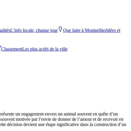
alités
L’info locale, chaque jour
Que faire à Montpellier
Idées et
Classement
Les plus actifs de la ville
 représente un engagement envers un animal souvent en quête d’un
 souvent motivée par l’envie de donner de l’amour et de recevoir en
cette décision devient une étape significative dans la construction d’un