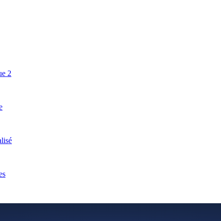
ue 2
e
lisé
es