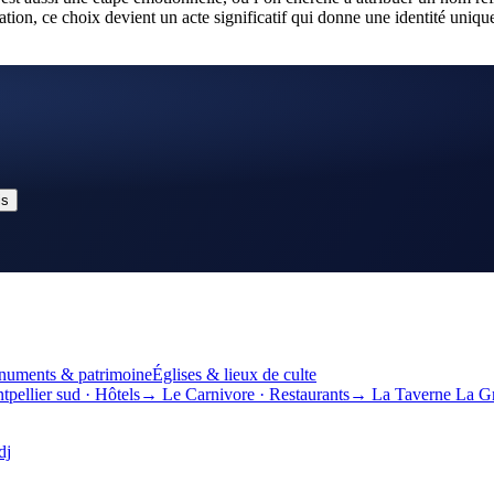
ination, ce choix devient un acte significatif qui donne une identité u
is
uments & patrimoine
Églises & lieux de culte
tpellier sud
·
Hôtels
→
Le Carnivore
·
Restaurants
→
La Taverne La G
dj