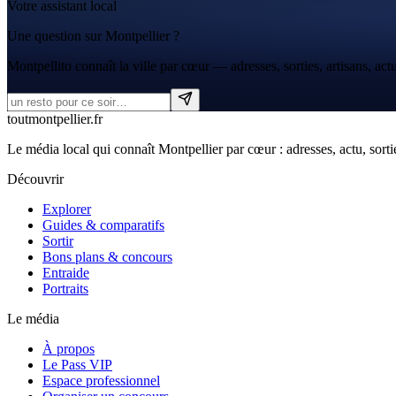
Votre assistant local
Une question sur Montpellier ?
Montpellito connaît la ville par cœur — adresses, sorties, artisans, actu
tout
montpellier
.fr
Le média local qui connaît Montpellier par cœur : adresses, actu, sortie
Découvrir
Explorer
Guides & comparatifs
Sortir
Bons plans & concours
Entraide
Portraits
Le média
À propos
Le Pass VIP
Espace professionnel