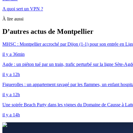
A quoi sert un VPN ?
À lire aussi
D’autres actus de Montpellier
MHSC : Montpellier accroché par Dijon (1-1) pour son entrée en Lig
il y a 36min
Agde : un piéton tué par un train, trafic perturbé sur la ligne Sète-Agd
il y a 12h
Figuerolles : un appartement ravagé par les flammes, un enfant hospita
il y a 12h
Une soirée Beach Party dans les vignes du Domaine de Causse à Latt
il y a 14h