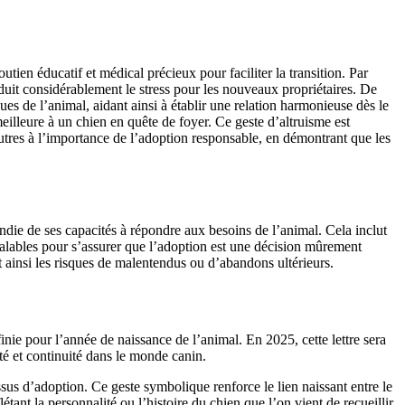
en éducatif et médical précieux pour faciliter la transition. Par
réduit considérablement le stress pour les nouveaux propriétaires. De
es de l’animal, aidant ainsi à établir une relation harmonieuse dès le
eilleure à un chien en quête de foyer. Ce geste d’altruisme est
autres à l’importance de l’adoption responsable, en démontrant que les
ndie de ses capacités à répondre aux besoins de l’animal. Cela inclut
éalables pour s’assurer que l’adoption est une décision mûrement
nt ainsi les risques de malentendus ou d’abandons ultérieurs.
ie pour l’année de naissance de l’animal. En 2025, cette lettre sera
ité et continuité dans le monde canin.
sus d’adoption. Ce geste symbolique renforce le lien naissant entre le
ant la personnalité ou l’histoire du chien que l’on vient de recueillir.