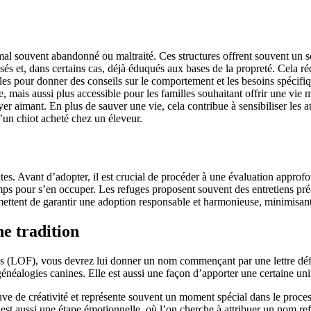
souvent abandonné ou maltraité. Ces structures offrent souvent un souti
lisés et, dans certains cas, déjà éduqués aux bases de la propreté. Cela 
es pour donner des conseils sur le comportement et les besoins spécifiqu
 mais aussi plus accessible pour les familles souhaitant offrir une vie m
er aimant. En plus de sauver une vie, cela contribue à sensibiliser les 
u’un chiot acheté chez un éleveur.
tes. Avant d’adopter, il est crucial de procéder à une évaluation approfo
emps pour s’en occuper. Les refuges proposent souvent des entretiens pr
permettent de garantir une adoption responsable et harmonieuse, minimisa
ne tradition
is (LOF), vous devrez lui donner un nom commençant par une lettre défin
es généalogies canines. Elle est aussi une façon d’apporter une certaine un
uve de créativité et représente souvent un moment spécial dans le proces
 aussi une étape émotionnelle, où l’on cherche à attribuer un nom reflét