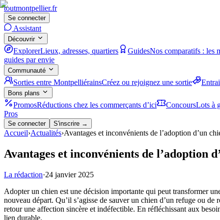
tout
montpellier
.fr
Se connecter
Assistant
Découvrir
Explorer
Lieux, adresses, quartiers
Guides
Nos comparatifs : les 
guides par envie
Communauté
Sorties entre Montpelliérains
Créez ou rejoignez une sortie
Entra
Bons plans
Promos
Réductions chez les commerçants d’ici
Concours
Lots à g
Pros
Se connecter
S'inscrire →
Accueil
›
Actualités
›
Avantages et inconvénients de l’adoption d’un chi
Avantages et inconvénients de l’adoption d
La rédaction
·
24 janvier 2025
Adopter un chien est une décision importante qui peut transformer un
nouveau départ. Qu’il s’agisse de sauver un chien d’un refuge ou de 
retour une affection sincère et indéfectible. En réfléchissant aux besoin
lien durable.