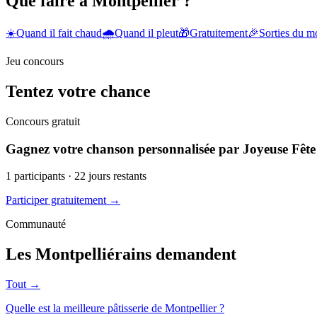
Que faire à Montpellier ?
☀️
Quand il fait chaud
🌧️
Quand il pleut
🎁
Gratuitement
🎉
Sorties du 
Jeu concours
Tentez votre chance
Concours gratuit
Gagnez votre chanson personnalisée par Joyeuse Fête
1
participants ·
22
jours restants
Participer gratuitement →
Communauté
Les Montpelliérains demandent
Tout →
Quelle est la meilleure pâtisserie de Montpellier ?