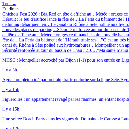
Tout →
En direct
Chichois Fest 2026 : Big Red en tête d'affiche au…
Météo : orages ce
Hérault : le feu d'artifice lance la fête de…
La Feria du bâtiment de l’H
de tuning débarquent en…
Le canal du Rhône à Sète pollué aux hyd
nouvelles places de parking…
Sécurité renforcée autour du bassin d
en tête d'affiche au…
Météo : orages ce dimanche soir, nouvelle hau
fête de…
La Feria du bâtiment de l’Hérault triple ses…
"C’est un très
canal du Rhône à Sète pollué aux hydrocarbures…
Montpellier : un 
Sécurité renforcée autour du bassin de Thau : 210…
"Ma santé n’aura
MHSC : Montpellier accroché par Dijon (1-1) pour son entrée en Lig
il y a 3h
Agde : un piéton tué par un train, trafic perturbé sur la ligne Sète-Agd
il y a 15h
Figuerolles : un appartement ravagé par les flammes, un enfant hospita
il y a 15h
Une soirée Beach Party dans les vignes du Domaine de Causse à Latt
il y a 17h