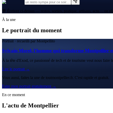
💬 Écrivez ci-dessus — restos, sorties, pratique, artisans, actu… on ré
À la une
Le portrait du moment
Portrait · recueilli par Montpellito
Sylvain Morel, l'homme qui transforme Montpellier e
À la tête d'Exod, ce passionné de tech et de tourisme veut nous faire le
Lire le portrait →
Vous aussi, faites la une de toutmontpellier.fr. C'est rapide et gratuit.
Faire mon portrait gratuitement →
En ce moment
L'actu de Montpellier