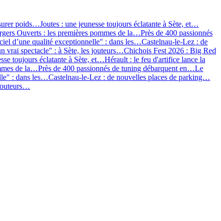
surer poids…
Joutes : une jeunesse toujours éclatante à Sète, et…
rgers Ouverts : les premières pommes de la…
Près de 400 passionnés
iel d’une qualité exceptionnelle" : dans les…
Castelnau-le-Lez : de
un vrai spectacle" : à Sète, les jouteurs…
Chichois Fest 2026 : Big Red
esse toujours éclatante à Sète, et…
Hérault : le feu d'artifice lance la
ommes de la…
Près de 400 passionnés de tuning débarquent en…
Le
lle" : dans les…
Castelnau-le-Lez : de nouvelles places de parking…
 jouteurs…