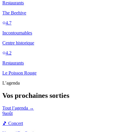
Restaurants
The Beehive
4.7
Incontournables
Centre historique
4.2
Restaurants
Le Poisson Rouge
L’agenda
Vos prochaines sorties
Tout l’agenda →
9
août
🎵
Concert