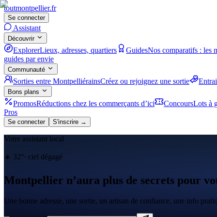
tout
montpellier
.fr
Se connecter
Assistant
Découvrir
Explorer
Lieux, adresses, quartiers
Guides
Nos comparatifs : les 
guides par envie
Communauté
Sorties entre Montpelliérains
Créez ou rejoignez une sortie
Entra
Bons plans
Promos
Réductions chez les commerçants d’ici
Concours
Lots à g
Pros
Se connecter
S'inscrire →
Votre assistant local
☀️
32
°
·
ciel dégagé
Montpellier n’aura plus de secrets pour vo
Une bonne adresse, une sortie, un artisan de confiance, une info prat