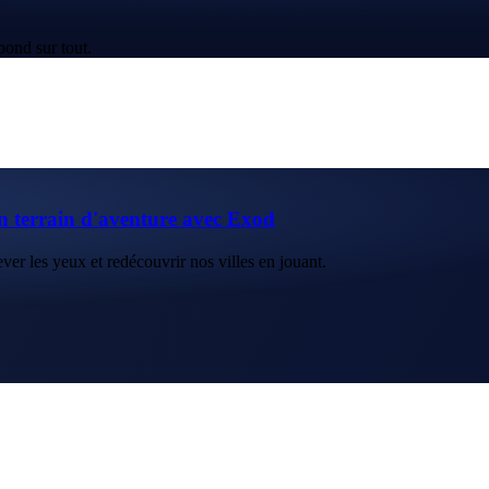
pond sur tout.
n terrain d'aventure avec Exod
ver les yeux et redécouvrir nos villes en jouant.