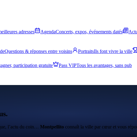
meilleures adresses
Agenda
Concerts, expos, événements datés
Actu
ide
Questions & réponses entre voisins
Portraits
Ils font vivre la ville
agner, participation gratuite
Pass VIP
Tous les avantages, sans pub
us.
ique, l’actu du coin…
Montpellito
connaît la ville par cœur et vous répo