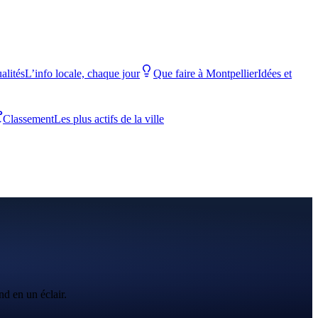
alités
L’info locale, chaque jour
Que faire à Montpellier
Idées et
Classement
Les plus actifs de la ville
nd en un éclair.