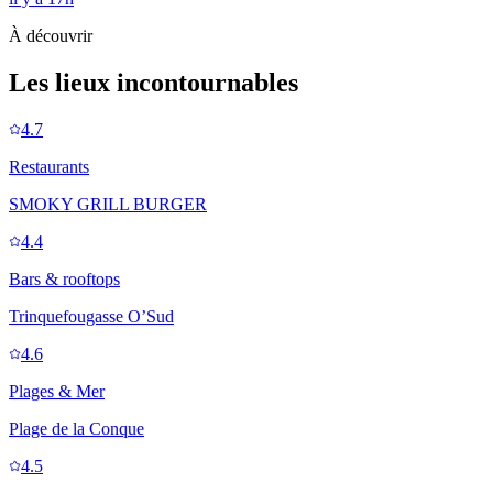
À découvrir
Les lieux incontournables
4.7
Restaurants
SMOKY GRILL BURGER
4.4
Bars & rooftops
Trinquefougasse O’Sud
4.6
Plages & Mer
Plage de la Conque
4.5