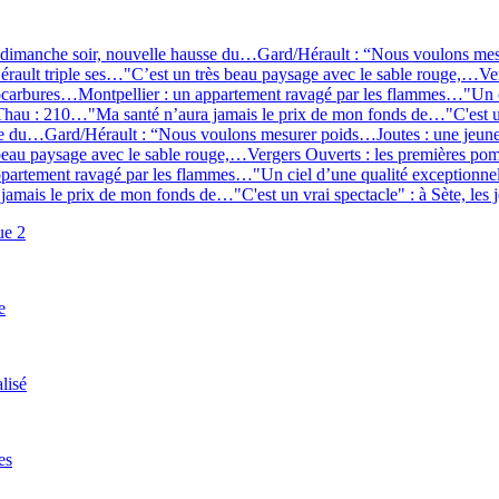
 dimanche soir, nouvelle hausse du…
Gard/Hérault : “Nous voulons me
érault triple ses…
"C’est un très beau paysage avec le sable rouge,…
Ve
rocarbures…
Montpellier : un appartement ravagé par les flammes…
"Un c
e Thau : 210…
"Ma santé n’aura jamais le prix de mon fonds de…
"C'est 
sse du…
Gard/Hérault : “Nous voulons mesurer poids…
Joutes : une jeun
 beau paysage avec le sable rouge,…
Vergers Ouverts : les premières p
appartement ravagé par les flammes…
"Un ciel d’une qualité exceptionne
 jamais le prix de mon fonds de…
"C'est un vrai spectacle" : à Sète, les
ue 2
e
lisé
es