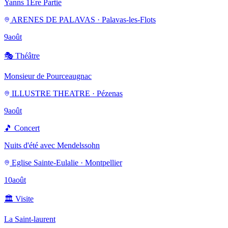
Yanns 1Ere Partie
ARENES DE PALAVAS · Palavas-les-Flots
9
août
🎭
Théâtre
Monsieur de Pourceaugnac
ILLUSTRE THEATRE · Pézenas
9
août
🎵
Concert
Nuits d'été avec Mendelssohn
Eglise Sainte-Eulalie · Montpellier
10
août
🏛️
Visite
La Saint-laurent