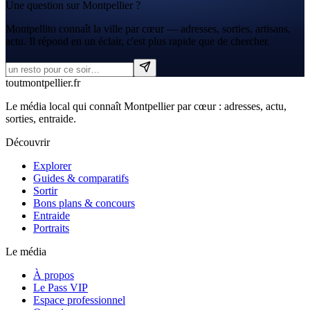
Une question sur Montpellier ?
Montpellito connaît la ville par cœur — adresses, sorties, artisans,
actu. Il répond en un éclair, c'est plus rapide que de chercher.
tout
montpellier
.fr
Le média local qui connaît Montpellier par cœur : adresses, actu,
sorties, entraide.
Découvrir
Explorer
Guides & comparatifs
Sortir
Bons plans & concours
Entraide
Portraits
Le média
À propos
Le Pass VIP
Espace professionnel