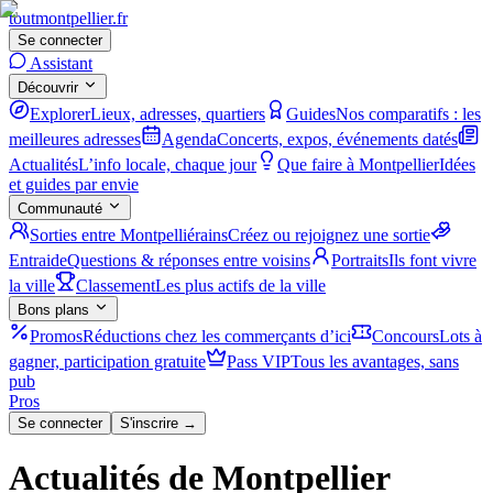
tout
montpellier
.fr
Se connecter
Assistant
Découvrir
Explorer
Lieux, adresses, quartiers
Guides
Nos comparatifs : les
meilleures adresses
Agenda
Concerts, expos, événements datés
Actualités
L’info locale, chaque jour
Que faire à Montpellier
Idées
et guides par envie
Communauté
Sorties entre Montpelliérains
Créez ou rejoignez une sortie
Entraide
Questions & réponses entre voisins
Portraits
Ils font vivre
la ville
Classement
Les plus actifs de la ville
Bons plans
Promos
Réductions chez les commerçants d’ici
Concours
Lots à
gagner, participation gratuite
Pass VIP
Tous les avantages, sans
pub
Pros
Se connecter
S'inscrire →
Actualités de Montpellier