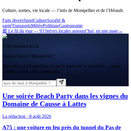
Culture, sorties, vie locale — l’info de Montpellier et de l’Hérault.
Faits divers
Sport
Culture
Société &
santé
Transports
Météo
Politique
Gastronomie
📰 Le fil du jour
—
93
brève
s
locale
s
aujourd’hui, en une page
→
Votre assistant local
Quoi de neuf à Montpellier ?
Demandez à Montpellito ce qui se passe en ce moment — sport,
culture, sorties, faits marquants.
Une soirée Beach Party dans les vignes du
Domaine de Causse à Lattes
La rédaction
·
8 août 2026
A75 : une voiture en feu près du tunnel du Pas de