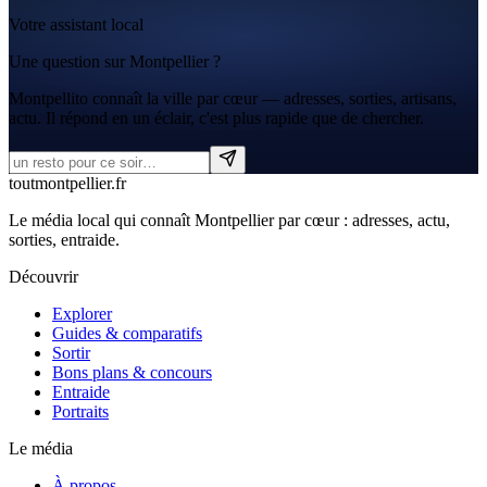
Votre assistant local
Une question sur Montpellier ?
Montpellito connaît la ville par cœur — adresses, sorties, artisans,
actu. Il répond en un éclair, c'est plus rapide que de chercher.
tout
montpellier
.fr
Le média local qui connaît Montpellier par cœur : adresses, actu,
sorties, entraide.
Découvrir
Explorer
Guides & comparatifs
Sortir
Bons plans & concours
Entraide
Portraits
Le média
À propos