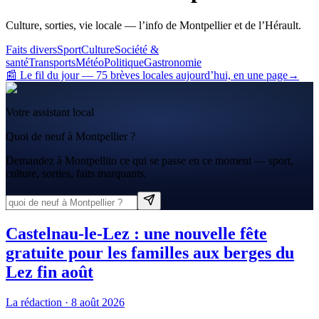
Culture, sorties, vie locale — l’info de Montpellier et de l’Hérault.
Faits divers
Sport
Culture
Société &
santé
Transports
Météo
Politique
Gastronomie
📰 Le fil du jour
—
75
brève
s
locale
s
aujourd’hui, en une page
→
Votre assistant local
Quoi de neuf à Montpellier ?
Demandez à Montpellito ce qui se passe en ce moment — sport,
culture, sorties, faits marquants.
Castelnau-le-Lez : une nouvelle fête
gratuite pour les familles aux berges du
Lez fin août
La rédaction
·
8 août 2026