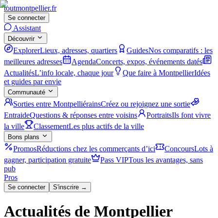
tout
montpellier
.fr
Se connecter
Assistant
Découvrir
Explorer
Lieux, adresses, quartiers
Guides
Nos comparatifs : les
meilleures adresses
Agenda
Concerts, expos, événements datés
Actualités
L’info locale, chaque jour
Que faire à Montpellier
Idées
et guides par envie
Communauté
Sorties entre Montpelliérains
Créez ou rejoignez une sortie
Entraide
Questions & réponses entre voisins
Portraits
Ils font vivre
la ville
Classement
Les plus actifs de la ville
Bons plans
Promos
Réductions chez les commerçants d’ici
Concours
Lots à
gagner, participation gratuite
Pass VIP
Tous les avantages, sans
pub
Pros
Se connecter
S'inscrire →
Actualités de Montpellier