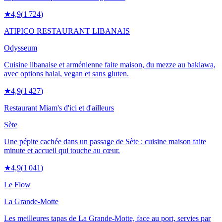
★
4,9
(
1 724
)
ATIPICO RESTAURANT LIBANAIS
Odysseum
Cuisine libanaise et arménienne faite maison, du mezze au baklawa,
avec options halal, vegan et sans gluten.
★
4,9
(
1 427
)
Restaurant Miam's d'ici et d'ailleurs
Sète
Une pépite cachée dans un passage de Sète : cuisine maison faite
minute et accueil qui touche au cœur.
★
4,9
(
1 041
)
Le Flow
La Grande-Motte
Les meilleures tapas de La Grande-Motte, face au port, servies par