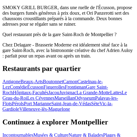
SMOKY GRILL BURGER, dans une ruelle de l'Écusson, propose
des burgers fumés généreux à prix doux, et Ori Panzerotti sert des
chaussons croustillants préparés à la commande. Deux bonnes
adresses pour se régaler sans se ruiner.
Quel restaurant près de la gare Saint-Roch de Montpellier ?
Chez Delagare - Brasserie Moderne est idéalement situé face à la
gare Saint-Roch, avec la bistronomie créative du chef Adrien Auloy
: parfait pour un repas avant ou après un train.
Restaurants par quartier
Antigone
Beaux-Arts
Boutonnet
Carnon
Castelnau-le-
Lez
Comédie
Écusson
Figuerolles
Frontignan
Gare Saint-
Roch
Hôpitaux-Facultés
Jacou
Juvignac
La Grande-Motte
Lattes
Le
Grau-du-Roi
Les Cévennes
Marseillan
Odysseum
Palavas-les-
Flots
Pérols
Port Marianne
Saint-Jean-de-Védas
Sète
Vic-la-
Gardiole
Villeneuve-lès-Maguelone
Continuez à explorer Montpellier
Incontournables
Musées & Culture
Nature & Balades
Plages &