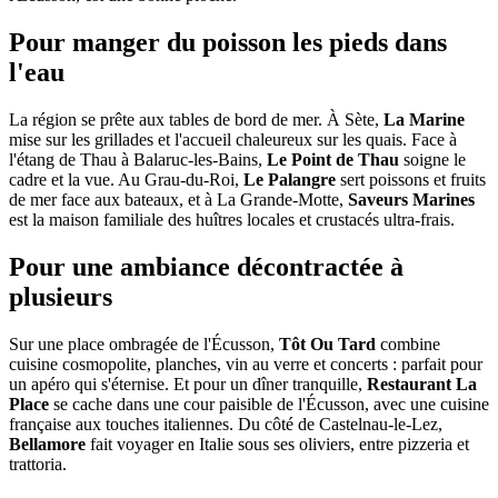
Pour manger du poisson les pieds dans
l'eau
La région se prête aux tables de bord de mer. À Sète,
La Marine
mise sur les grillades et l'accueil chaleureux sur les quais. Face à
l'étang de Thau à Balaruc-les-Bains,
Le Point de Thau
soigne le
cadre et la vue. Au Grau-du-Roi,
Le Palangre
sert poissons et fruits
de mer face aux bateaux, et à La Grande-Motte,
Saveurs Marines
est la maison familiale des huîtres locales et crustacés ultra-frais.
Pour une ambiance décontractée à
plusieurs
Sur une place ombragée de l'Écusson,
Tôt Ou Tard
combine
cuisine cosmopolite, planches, vin au verre et concerts : parfait pour
un apéro qui s'éternise. Et pour un dîner tranquille,
Restaurant La
Place
se cache dans une cour paisible de l'Écusson, avec une cuisine
française aux touches italiennes. Du côté de Castelnau-le-Lez,
Bellamore
fait voyager en Italie sous ses oliviers, entre pizzeria et
trattoria.