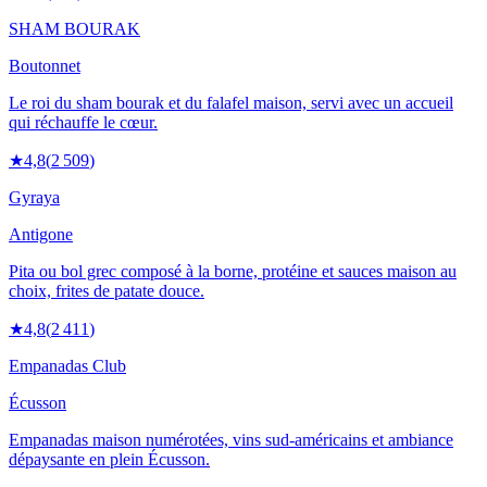
SHAM BOURAK
Boutonnet
Le roi du sham bourak et du falafel maison, servi avec un accueil
qui réchauffe le cœur.
★
4,8
(
2 509
)
Gyraya
Antigone
Pita ou bol grec composé à la borne, protéine et sauces maison au
choix, frites de patate douce.
★
4,8
(
2 411
)
Empanadas Club
Écusson
Empanadas maison numérotées, vins sud-américains et ambiance
dépaysante en plein Écusson.