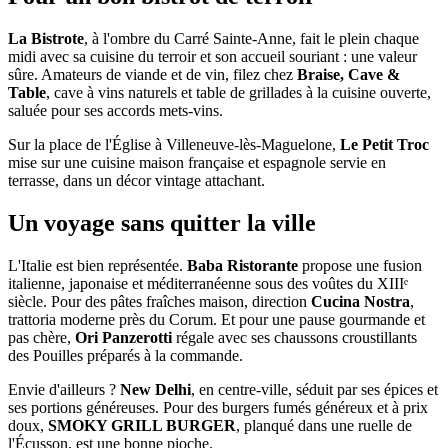
La Bistrote
, à l'ombre du Carré Sainte-Anne, fait le plein chaque
midi avec sa cuisine du terroir et son accueil souriant : une valeur
sûre. Amateurs de viande et de vin, filez chez
Braise, Cave &
Table
, cave à vins naturels et table de grillades à la cuisine ouverte,
saluée pour ses accords mets-vins.
Sur la place de l'Église à Villeneuve-lès-Maguelone,
Le Petit Troc
mise sur une cuisine maison française et espagnole servie en
terrasse, dans un décor vintage attachant.
Un voyage sans quitter la ville
L'Italie est bien représentée.
Baba Ristorante
propose une fusion
italienne, japonaise et méditerranéenne sous des voûtes du XIIIᵉ
siècle. Pour des pâtes fraîches maison, direction
Cucina Nostra
,
trattoria moderne près du Corum. Et pour une pause gourmande et
pas chère,
Ori Panzerotti
régale avec ses chaussons croustillants
des Pouilles préparés à la commande.
Envie d'ailleurs ?
New Delhi
, en centre-ville, séduit par ses épices et
ses portions généreuses. Pour des burgers fumés généreux et à prix
doux,
SMOKY GRILL BURGER
, planqué dans une ruelle de
l'Écusson, est une bonne pioche.