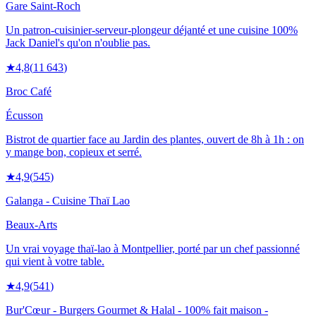
Gare Saint-Roch
Un patron-cuisinier-serveur-plongeur déjanté et une cuisine 100%
Jack Daniel's qu'on n'oublie pas.
★
4,8
(
11 643
)
Broc Café
Écusson
Bistrot de quartier face au Jardin des plantes, ouvert de 8h à 1h : on
y mange bon, copieux et serré.
★
4,9
(
545
)
Galanga - Cuisine Thaï Lao
Beaux-Arts
Un vrai voyage thaï-lao à Montpellier, porté par un chef passionné
qui vient à votre table.
★
4,9
(
541
)
Bur'Cœur - Burgers Gourmet & Halal - 100% fait maison -