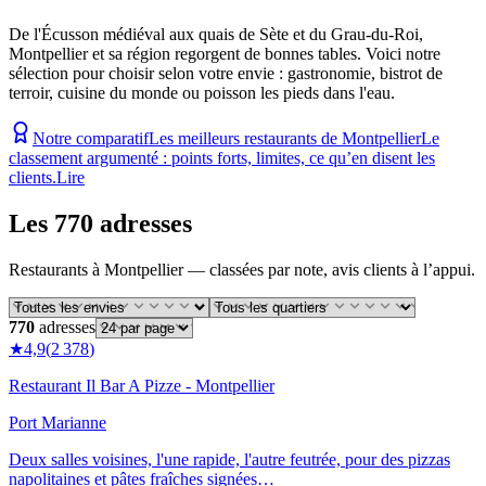
De l'Écusson médiéval aux quais de Sète et du Grau-du-Roi,
Montpellier et sa région regorgent de bonnes tables. Voici notre
sélection pour choisir selon votre envie : gastronomie, bistrot de
terroir, cuisine du monde ou poisson les pieds dans l'eau.
Notre comparatif
Les meilleurs restaurants de Montpellier
Le
classement argumenté : points forts, limites, ce qu’en disent les
clients.
Lire
Les 770 adresses
Restaurants
à
Montpellier
— classées par note, avis clients à l’appui.
770
adresses
★
4,9
(
2 378
)
Restaurant Il Bar A Pizze - Montpellier
Port Marianne
Deux salles voisines, l'une rapide, l'autre feutrée, pour des pizzas
napolitaines et pâtes fraîches signées…