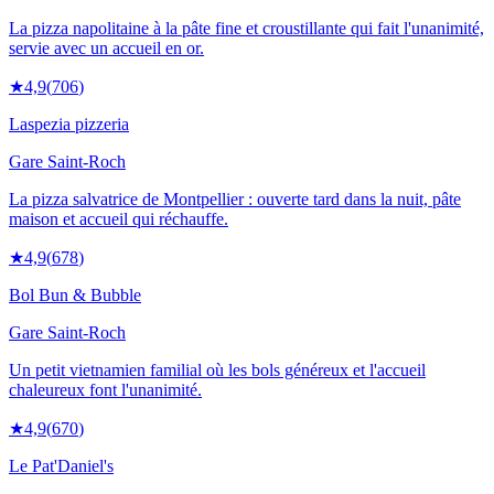
La pizza napolitaine à la pâte fine et croustillante qui fait l'unanimité,
servie avec un accueil en or.
★
4,9
(
706
)
Laspezia pizzeria
Gare Saint-Roch
La pizza salvatrice de Montpellier : ouverte tard dans la nuit, pâte
maison et accueil qui réchauffe.
★
4,9
(
678
)
Bol Bun & Bubble
Gare Saint-Roch
Un petit vietnamien familial où les bols généreux et l'accueil
chaleureux font l'unanimité.
★
4,9
(
670
)
Le Pat'Daniel's