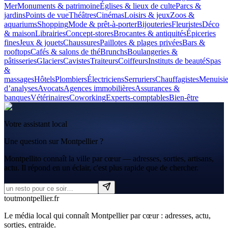
Mer
Monuments & patrimoine
Églises & lieux de culte
Parcs &
jardins
Points de vue
Théâtres
Cinémas
Loisirs & jeux
Zoos &
aquariums
Shopping
Mode & prêt-à-porter
Bijouteries
Fleuristes
Déco
& maison
Librairies
Concept-stores
Brocantes & antiquités
Épiceries
fines
Jeux & jouets
Chaussures
Paillotes & plages privées
Bars &
rooftops
Cafés & salons de thé
Brunchs
Boulangeries &
pâtisseries
Glaciers
Cavistes
Traiteurs
Coiffeurs
Instituts de beauté
Spas
&
massages
Hôtels
Plombiers
Électriciens
Serruriers
Chauffagistes
Menuisie
d’analyses
Avocats
Agences immobilières
Assurances &
banques
Vétérinaires
Coworking
Experts-comptables
Bien-être
Votre assistant local
Une question sur Montpellier ?
Montpellito connaît la ville par cœur — adresses, sorties, artisans,
actu. Il répond en un éclair, c'est plus rapide que de chercher.
tout
montpellier
.fr
Le média local qui connaît Montpellier par cœur : adresses, actu,
sorties, entraide.