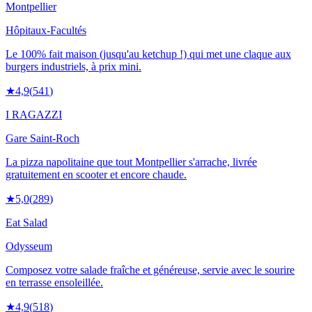
Montpellier
Hôpitaux-Facultés
Le 100% fait maison (jusqu'au ketchup !) qui met une claque aux
burgers industriels, à prix mini.
★
4,9
(
541
)
I RAGAZZI
Gare Saint-Roch
La pizza napolitaine que tout Montpellier s'arrache, livrée
gratuitement en scooter et encore chaude.
★
5,0
(
289
)
Eat Salad
Odysseum
Composez votre salade fraîche et généreuse, servie avec le sourire
en terrasse ensoleillée.
★
4,9
(
518
)