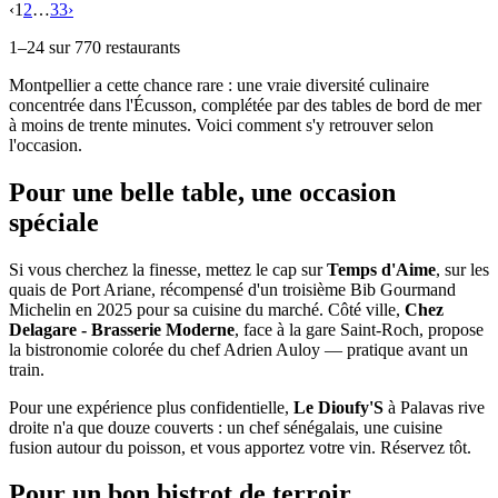
‹
1
2
…
33
›
1
–
24
sur
770
restaurants
Montpellier a cette chance rare : une vraie diversité culinaire
concentrée dans l'Écusson, complétée par des tables de bord de mer
à moins de trente minutes. Voici comment s'y retrouver selon
l'occasion.
Pour une belle table, une occasion
spéciale
Si vous cherchez la finesse, mettez le cap sur
Temps d'Aime
, sur les
quais de Port Ariane, récompensé d'un troisième Bib Gourmand
Michelin en 2025 pour sa cuisine du marché. Côté ville,
Chez
Delagare - Brasserie Moderne
, face à la gare Saint-Roch, propose
la bistronomie colorée du chef Adrien Auloy — pratique avant un
train.
Pour une expérience plus confidentielle,
Le Dioufy'S
à Palavas rive
droite n'a que douze couverts : un chef sénégalais, une cuisine
fusion autour du poisson, et vous apportez votre vin. Réservez tôt.
Pour un bon bistrot de terroir