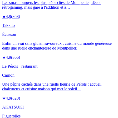
Les smash burgers les plus plébiscités de Montpellier, décor
rétrogaming, mais gare à l'addition et à…
★
4,9
(
868
)
Takkito
Écusson
Enfin un vrai sans gluten savoureux : cuisine du monde généreuse
dans une ruelle enchanteresse de Montpellier.
★
4,9
(
866
)
Le Pérols - restaurant
Carnon
Une pépite cachée dans une ruelle fleurie de Pérols : accueil
chaleureux et cuisine maison qui met le soleil…
★
4,9
(
820
)
AKATSUKI
Figuerolles