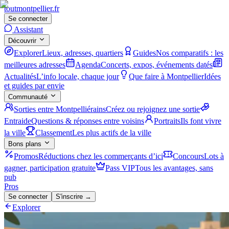
tout
montpellier
.fr
Se connecter
Assistant
Découvrir
Explorer
Lieux, adresses, quartiers
Guides
Nos comparatifs : les
meilleures adresses
Agenda
Concerts, expos, événements datés
Actualités
L’info locale, chaque jour
Que faire à Montpellier
Idées
et guides par envie
Communauté
Sorties entre Montpelliérains
Créez ou rejoignez une sortie
Entraide
Questions & réponses entre voisins
Portraits
Ils font vivre
la ville
Classement
Les plus actifs de la ville
Bons plans
Promos
Réductions chez les commerçants d’ici
Concours
Lots à
gagner, participation gratuite
Pass VIP
Tous les avantages, sans
pub
Pros
Se connecter
S'inscrire →
Explorer