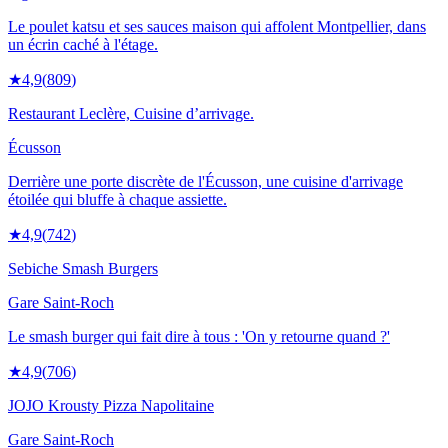
Le poulet katsu et ses sauces maison qui affolent Montpellier, dans
un écrin caché à l'étage.
★
4,9
(
809
)
Restaurant Leclère, Cuisine d’arrivage.
Écusson
Derrière une porte discrète de l'Écusson, une cuisine d'arrivage
étoilée qui bluffe à chaque assiette.
★
4,9
(
742
)
Sebiche Smash Burgers
Gare Saint-Roch
Le smash burger qui fait dire à tous : 'On y retourne quand ?'
★
4,9
(
706
)
JOJO Krousty Pizza Napolitaine
Gare Saint-Roch