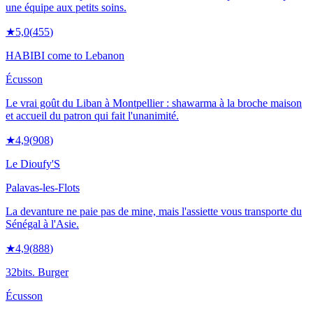
une équipe aux petits soins.
★
5,0
(
455
)
HABIBI come to Lebanon
Écusson
Le vrai goût du Liban à Montpellier : shawarma à la broche maison
et accueil du patron qui fait l'unanimité.
★
4,9
(
908
)
Le Dioufy'S
Palavas-les-Flots
La devanture ne paie pas de mine, mais l'assiette vous transporte du
Sénégal à l'Asie.
★
4,9
(
888
)
32bits. Burger
Écusson