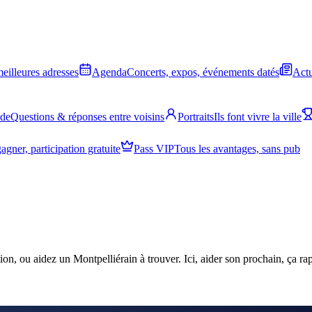
meilleures adresses
Agenda
Concerts, expos, événements datés
Actu
ide
Questions & réponses entre voisins
Portraits
Ils font vivre la ville
agner, participation gratuite
Pass VIP
Tous les avantages, sans pub
ion, ou aidez un Montpelliérain à trouver. Ici, aider son prochain, ça r