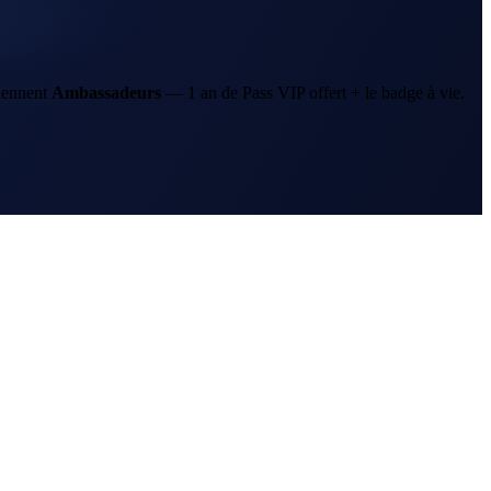
iennent
Ambassadeurs
—
1 an
de Pass VIP offert + le badge à vie.