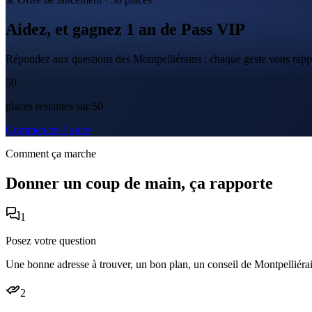
Aidez, et gagnez
1 an
de
Pass VIP
Répondez aux questions des Montpelliérains : chaque geste vous rap
50
place
s
restante
s
sur
50
Commencer à aider
Comment ça marche
Donner un coup de main, ça rapporte
1
Posez votre question
Une bonne adresse à trouver, un bon plan, un conseil de Montpelliér
2