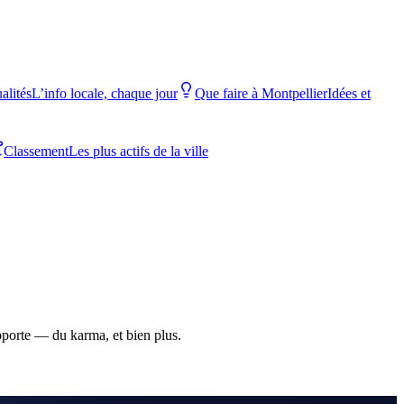
alités
L’info locale, chaque jour
Que faire à Montpellier
Idées et
Classement
Les plus actifs de la ville
apporte — du karma, et bien plus.