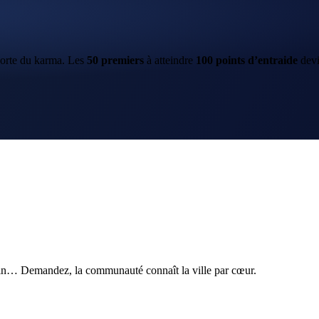
porte du karma. Les
50
premiers
à atteindre
100
points d’entraide
dev
ain… Demandez, la communauté connaît la ville par cœur.