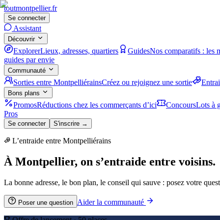
tout
montpellier
.fr
Se connecter
Assistant
Découvrir
Explorer
Lieux, adresses, quartiers
Guides
Nos comparatifs : les 
guides par envie
Communauté
Sorties entre Montpelliérains
Créez ou rejoignez une sortie
Entra
Bons plans
Promos
Réductions chez les commerçants d’ici
Concours
Lots à g
Pros
Se connecter
S'inscrire →
L’entraide entre Montpelliérains
À Montpellier, on s’entraide entre voisins.
La bonne adresse, le bon plan, le conseil qui sauve : posez votre quest
Aider la communauté
Poser une question
Offre de lancement ·
50
places