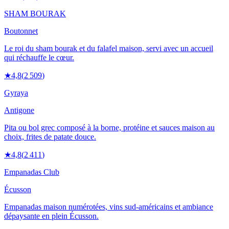
SHAM BOURAK
Boutonnet
Le roi du sham bourak et du falafel maison, servi avec un accueil
qui réchauffe le cœur.
★
4,8
(
2 509
)
Gyraya
Antigone
Pita ou bol grec composé à la borne, protéine et sauces maison au
choix, frites de patate douce.
★
4,8
(
2 411
)
Empanadas Club
Écusson
Empanadas maison numérotées, vins sud-américains et ambiance
dépaysante en plein Écusson.