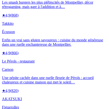
Les smash burgers les plus plébiscités de Montpellier, décor
rétrogaming, mais gare à l'addition et à…
★
4,9
(
868
)
Takkito
Écusson
Enfin un vrai sans gluten savoureux : cuisine du monde généreuse
dans une ruelle enchanteresse de Montpellier.
★
4,9
(
866
)
Le Pérols - restaurant
Carnon
Une pépite cachée dans une ruelle fleurie de Pérols : accueil
chaleureux et cuisine maison qui met le soleil…
★
4,9
(
820
)
AKATSUKI
Figuerolles