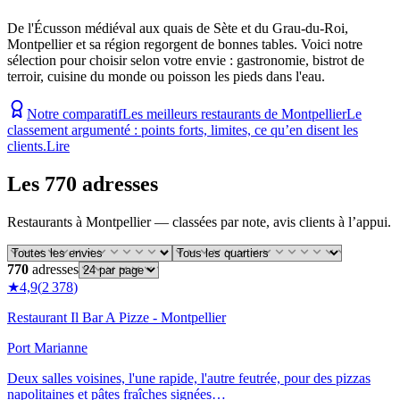
De l'Écusson médiéval aux quais de Sète et du Grau-du-Roi,
Montpellier et sa région regorgent de bonnes tables. Voici notre
sélection pour choisir selon votre envie : gastronomie, bistrot de
terroir, cuisine du monde ou poisson les pieds dans l'eau.
Notre comparatif
Les meilleurs restaurants de Montpellier
Le
classement argumenté : points forts, limites, ce qu’en disent les
clients.
Lire
Les 770 adresses
Restaurants
à
Montpellier
— classées par note, avis clients à l’appui.
770
adresses
★
4,9
(
2 378
)
Restaurant Il Bar A Pizze - Montpellier
Port Marianne
Deux salles voisines, l'une rapide, l'autre feutrée, pour des pizzas
napolitaines et pâtes fraîches signées…