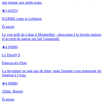
une équipe aux petits soins.
★
5,0
(
455
)
HABIBI come to Lebanon
Écusson
Le vrai goût du Liban à Montpellier : shawarma à la broche maison
et accueil du patron qui fait l'unanimité.
★
4,9
(
908
)
Le Dioufy'S
Palavas-les-Flots
La devanture ne paie pas de mine, mais l'assiette vous transporte du
Sénégal à l'Asie.
★
4,9
(
888
)
32bits. Burger
Écusson