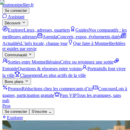
tout
montpellier
.fr
Se connecter
Assistant
Découvrir
Explorer
Lieux, adresses, quartiers
Guides
Nos comparatifs : les
meilleures adresses
Agenda
Concerts, expos, événements datés
Actualités
L’info locale, chaque jour
Que faire à Montpellier
Idées
et guides par envie
Communauté
Sorties entre Montpelliérains
Créez ou rejoignez une sortie
Entraide
Questions & réponses entre voisins
Portraits
Ils font vivre
la ville
Classement
Les plus actifs de la ville
Bons plans
Promos
Réductions chez les commerçants d’ici
Concours
Lots à
gagner, participation gratuite
Pass VIP
Tous les avantages, sans
pub
Pros
Se connecter
S'inscrire →
Explorer