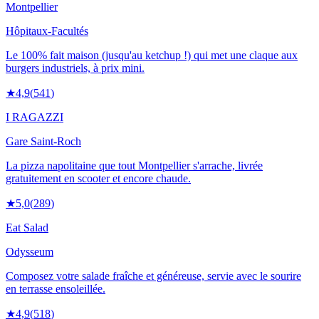
Montpellier
Hôpitaux-Facultés
Le 100% fait maison (jusqu'au ketchup !) qui met une claque aux
burgers industriels, à prix mini.
★
4,9
(
541
)
I RAGAZZI
Gare Saint-Roch
La pizza napolitaine que tout Montpellier s'arrache, livrée
gratuitement en scooter et encore chaude.
★
5,0
(
289
)
Eat Salad
Odysseum
Composez votre salade fraîche et généreuse, servie avec le sourire
en terrasse ensoleillée.
★
4,9
(
518
)