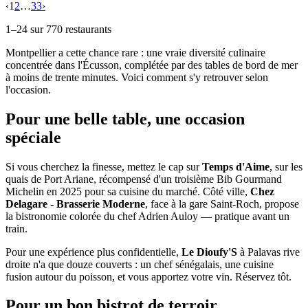
‹
1
2
…
33
›
1
–
24
sur
770
restaurants
Montpellier a cette chance rare : une vraie diversité culinaire
concentrée dans l'Écusson, complétée par des tables de bord de mer
à moins de trente minutes. Voici comment s'y retrouver selon
l'occasion.
Pour une belle table, une occasion
spéciale
Si vous cherchez la finesse, mettez le cap sur
Temps d'Aime
, sur les
quais de Port Ariane, récompensé d'un troisième Bib Gourmand
Michelin en 2025 pour sa cuisine du marché. Côté ville,
Chez
Delagare - Brasserie Moderne
, face à la gare Saint-Roch, propose
la bistronomie colorée du chef Adrien Auloy — pratique avant un
train.
Pour une expérience plus confidentielle,
Le Dioufy'S
à Palavas rive
droite n'a que douze couverts : un chef sénégalais, une cuisine
fusion autour du poisson, et vous apportez votre vin. Réservez tôt.
Pour un bon bistrot de terroir