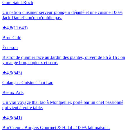
Gare Saint-Roch
Un patron-cuisinier-serveur-plongeur déjanté et une cuisine 100%
Jack Daniel's qu'on n'oublie pas.
★
4,8
(
11 643
)
Broc Café
Écusson
Bistrot de quartier face au Jardin des plantes, ouvert de 8h à 1h : on
y mange bon, copieux et serré.
★
4,9
(
545
)
Galanga - Cuisine Thaï Lao
Beaux-Arts
Un vrai voyage thaï-lao à Montpellier, porté par un chef passionné
qui vient à votre table.
★
4,9
(
541
)
Bur'Cœur - Burgers Gourmet & Halal - 100% fait maison -