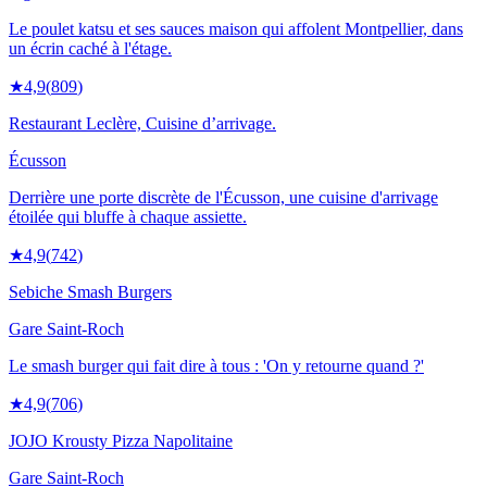
Le poulet katsu et ses sauces maison qui affolent Montpellier, dans
un écrin caché à l'étage.
★
4,9
(
809
)
Restaurant Leclère, Cuisine d’arrivage.
Écusson
Derrière une porte discrète de l'Écusson, une cuisine d'arrivage
étoilée qui bluffe à chaque assiette.
★
4,9
(
742
)
Sebiche Smash Burgers
Gare Saint-Roch
Le smash burger qui fait dire à tous : 'On y retourne quand ?'
★
4,9
(
706
)
JOJO Krousty Pizza Napolitaine
Gare Saint-Roch