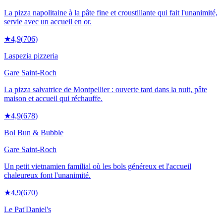
La pizza napolitaine à la pâte fine et croustillante qui fait l'unanimité,
servie avec un accueil en or.
★
4,9
(
706
)
Laspezia pizzeria
Gare Saint-Roch
La pizza salvatrice de Montpellier : ouverte tard dans la nuit, pâte
maison et accueil qui réchauffe.
★
4,9
(
678
)
Bol Bun & Bubble
Gare Saint-Roch
Un petit vietnamien familial où les bols généreux et l'accueil
chaleureux font l'unanimité.
★
4,9
(
670
)
Le Pat'Daniel's