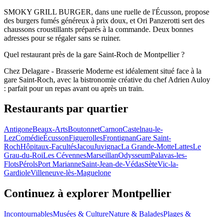
SMOKY GRILL BURGER, dans une ruelle de l'Écusson, propose
des burgers fumés généreux à prix doux, et Ori Panzerotti sert des
chaussons croustillants préparés à la commande. Deux bonnes
adresses pour se régaler sans se ruiner.
Quel restaurant près de la gare Saint-Roch de Montpellier ?
Chez Delagare - Brasserie Moderne est idéalement situé face à la
gare Saint-Roch, avec la bistronomie créative du chef Adrien Auloy
: parfait pour un repas avant ou après un train.
Restaurants par quartier
Antigone
Beaux-Arts
Boutonnet
Carnon
Castelnau-le-
Lez
Comédie
Écusson
Figuerolles
Frontignan
Gare Saint-
Roch
Hôpitaux-Facultés
Jacou
Juvignac
La Grande-Motte
Lattes
Le
Grau-du-Roi
Les Cévennes
Marseillan
Odysseum
Palavas-les-
Flots
Pérols
Port Marianne
Saint-Jean-de-Védas
Sète
Vic-la-
Gardiole
Villeneuve-lès-Maguelone
Continuez à explorer Montpellier
Incontournables
Musées & Culture
Nature & Balades
Plages &