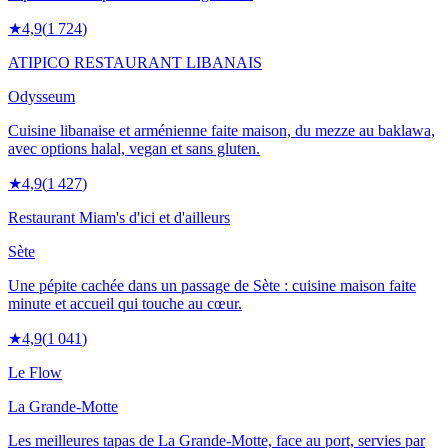
★
4,9
(
1 724
)
ATIPICO RESTAURANT LIBANAIS
Odysseum
Cuisine libanaise et arménienne faite maison, du mezze au baklawa,
avec options halal, vegan et sans gluten.
★
4,9
(
1 427
)
Restaurant Miam's d'ici et d'ailleurs
Sète
Une pépite cachée dans un passage de Sète : cuisine maison faite
minute et accueil qui touche au cœur.
★
4,9
(
1 041
)
Le Flow
La Grande-Motte
Les meilleures tapas de La Grande-Motte, face au port, servies par