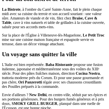
La Bistrote
, à l'ombre du Carré Sainte-Anne, fait le plein chaque
midi avec sa cuisine du terroir et son accueil souriant : une valeur
sûre. Amateurs de viande et de vin, filez chez
Braise, Cave &
Table
, cave à vins naturels et table de grillades à la cuisine ouverte,
saluée pour ses accords mets-vins.
Sur la place de l'Église à Villeneuve-lès-Maguelone,
Le Petit Troc
mise sur une cuisine maison française et espagnole servie en
terrasse, dans un décor vintage attachant.
Un voyage sans quitter la ville
L'Italie est bien représentée.
Baba Ristorante
propose une fusion
italienne, japonaise et méditerranéenne sous des voûtes du XIIIᵉ
siècle. Pour des pâtes fraîches maison, direction
Cucina Nostra
,
trattoria moderne près du Corum. Et pour une pause gourmande et
pas chère,
Ori Panzerotti
régale avec ses chaussons croustillants
des Pouilles préparés à la commande.
Envie d'ailleurs ?
New Delhi
, en centre-ville, séduit par ses épices et
ses portions généreuses. Pour des burgers fumés généreux et à prix
doux,
SMOKY GRILL BURGER
, planqué dans une ruelle de
l'Écusson, est une bonne pioche.