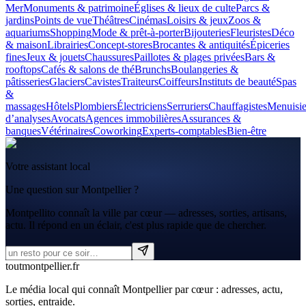
Mer
Monuments & patrimoine
Églises & lieux de culte
Parcs &
jardins
Points de vue
Théâtres
Cinémas
Loisirs & jeux
Zoos &
aquariums
Shopping
Mode & prêt-à-porter
Bijouteries
Fleuristes
Déco
& maison
Librairies
Concept-stores
Brocantes & antiquités
Épiceries
fines
Jeux & jouets
Chaussures
Paillotes & plages privées
Bars &
rooftops
Cafés & salons de thé
Brunchs
Boulangeries &
pâtisseries
Glaciers
Cavistes
Traiteurs
Coiffeurs
Instituts de beauté
Spas
&
massages
Hôtels
Plombiers
Électriciens
Serruriers
Chauffagistes
Menuisie
d’analyses
Avocats
Agences immobilières
Assurances &
banques
Vétérinaires
Coworking
Experts-comptables
Bien-être
Votre assistant local
Une question sur Montpellier ?
Montpellito connaît la ville par cœur — adresses, sorties, artisans,
actu. Il répond en un éclair, c'est plus rapide que de chercher.
tout
montpellier
.fr
Le média local qui connaît Montpellier par cœur : adresses, actu,
sorties, entraide.