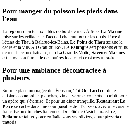
Pour manger du poisson les pieds dans
l'eau
La région se prête aux tables de bord de mer. À Sète,
La Marine
mise sur les grillades et l'accueil chaleureux sur les quais. Face à
l'étang de Thau à Balaruc-les-Bains,
Le Point de Thau
soigne le
cadre et la vue. Au Grau-du-Roi,
Le Palangre
sert poissons et fruits
de mer face aux bateaux, et à La Grande-Motte,
Saveurs Marines
est la maison familiale des huîtres locales et crustacés ultra-frais.
Pour une ambiance décontractée à
plusieurs
Sur une place ombragée de l'Écusson,
Tôt Ou Tard
combine
cuisine cosmopolite, planches, vin au verre et concerts : parfait pour
un apéro qui s'éternise. Et pour un dîner tranquille,
Restaurant La
Place
se cache dans une cour paisible de l'Écusson, avec une cuisine
française aux touches italiennes. Du côté de Castelnau-le-Lez,
Bellamore
fait voyager en Italie sous ses oliviers, entre pizzeria et
trattoria.