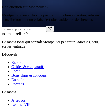
Une question sur Montpellier ?
Montpellito connaît la ville par cœur — adresses, sorties, artisans,
actu. Il répond en un éclair, c'est plus rapide que de chercher.
tout
montpellier
.fr
Le média local qui connaît Montpellier par cœur : adresses, actu,
sorties, entraide.
Découvrir
Explorer
Guides & comparatifs
Sortir
Bons plans & concours
Entraide
Portraits
Le média
À propos
Le Pass VIP