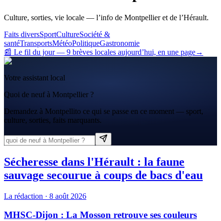
Culture, sorties, vie locale — l’info de Montpellier et de l’Hérault.
Faits divers
Sport
Culture
Société &
santé
Transports
Météo
Politique
Gastronomie
📰 Le fil du jour
—
9
brève
s
locale
s
aujourd’hui, en une page
→
Votre assistant local
Quoi de neuf à Montpellier ?
Demandez à Montpellito ce qui se passe en ce moment — sport,
culture, sorties, faits marquants.
Sécheresse dans l'Hérault : la faune
sauvage secourue à coups de bacs d'eau
La rédaction
·
8 août 2026
MHSC-Dijon : La Mosson retrouve ses couleurs