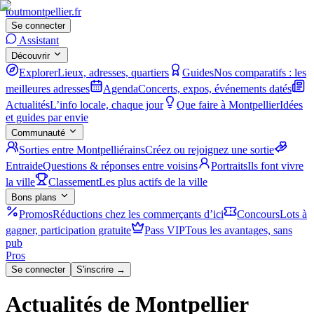
tout
montpellier
.fr
Se connecter
Assistant
Découvrir
Explorer
Lieux, adresses, quartiers
Guides
Nos comparatifs : les
meilleures adresses
Agenda
Concerts, expos, événements datés
Actualités
L’info locale, chaque jour
Que faire à Montpellier
Idées
et guides par envie
Communauté
Sorties entre Montpelliérains
Créez ou rejoignez une sortie
Entraide
Questions & réponses entre voisins
Portraits
Ils font vivre
la ville
Classement
Les plus actifs de la ville
Bons plans
Promos
Réductions chez les commerçants d’ici
Concours
Lots à
gagner, participation gratuite
Pass VIP
Tous les avantages, sans
pub
Pros
Se connecter
S'inscrire →
Actualités de Montpellier