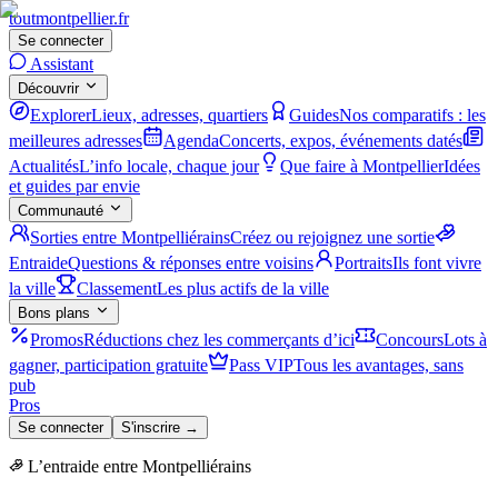
tout
montpellier
.fr
Se connecter
Assistant
Découvrir
Explorer
Lieux, adresses, quartiers
Guides
Nos comparatifs : les
meilleures adresses
Agenda
Concerts, expos, événements datés
Actualités
L’info locale, chaque jour
Que faire à Montpellier
Idées
et guides par envie
Communauté
Sorties entre Montpelliérains
Créez ou rejoignez une sortie
Entraide
Questions & réponses entre voisins
Portraits
Ils font vivre
la ville
Classement
Les plus actifs de la ville
Bons plans
Promos
Réductions chez les commerçants d’ici
Concours
Lots à
gagner, participation gratuite
Pass VIP
Tous les avantages, sans
pub
Pros
Se connecter
S'inscrire →
L’entraide entre Montpelliérains