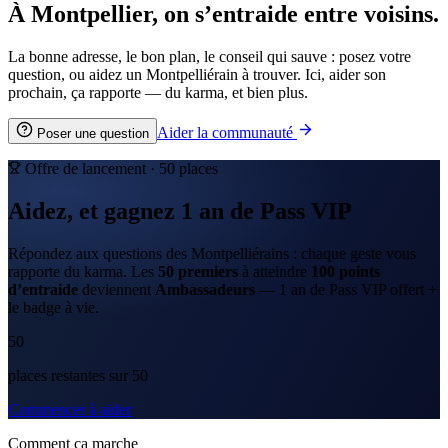
À Montpellier, on s’entraide entre voisins.
La bonne adresse, le bon plan, le conseil qui sauve : posez votre
question, ou aidez un Montpelliérain à trouver. Ici, aider son
prochain, ça rapporte — du karma, et bien plus.
Aider la communauté
Poser une question
Offre de lancement ·
50
places
Aidez, et gagnez
1 an
de
Pass VIP
Répondez aux questions des Montpelliérains : chaque geste vous
rapporte du karma. Les
50
premiers
à atteindre
100
points
d’entraide
deviennent
Ambassadeurs
—
1 an
de Pass VIP offert +
le badge à vie.
50
place
s
restante
s
sur
50
Commencer à aider
Comment ça marche