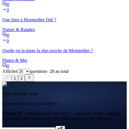
0
0
Que faire à Montpellier l'été ?
Nature & Balades
0
0
Quelle est la plage la plus proche de Montpellier ?
Plages & Mer
0
Afficher
questions
·
28
au total
1
2
Votre assistant local
Une question sur Montpellier ?
Montpellito connaît la ville par cœur — adresses, sorties, artisans,
actu. Il répond en un éclair, c'est plus rapide que de chercher.