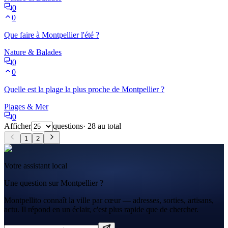
0
0
Que faire à Montpellier l'été ?
Nature & Balades
0
0
Quelle est la plage la plus proche de Montpellier ?
Plages & Mer
0
Afficher
questions
·
28
au total
1
2
Votre assistant local
Une question sur Montpellier ?
Montpellito connaît la ville par cœur — adresses, sorties, artisans,
actu. Il répond en un éclair, c'est plus rapide que de chercher.