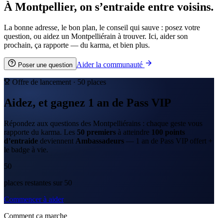
À Montpellier, on s’entraide entre voisins.
La bonne adresse, le bon plan, le conseil qui sauve : posez votre
question, ou aidez un Montpelliérain à trouver. Ici, aider son
prochain, ça rapporte — du karma, et bien plus.
Aider la communauté
Poser une question
Offre de lancement ·
50
places
Aidez, et gagnez
1 an
de
Pass VIP
Répondez aux questions des Montpelliérains : chaque geste vous
rapporte du karma. Les
50
premiers
à atteindre
100
points
d’entraide
deviennent
Ambassadeurs
—
1 an
de Pass VIP offert +
le badge à vie.
50
place
s
restante
s
sur
50
Commencer à aider
Comment ça marche