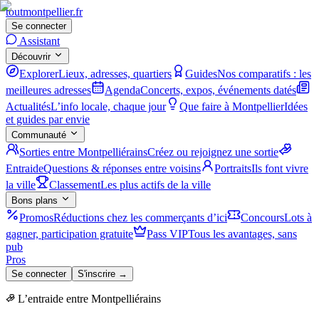
tout
montpellier
.fr
Se connecter
Assistant
Découvrir
Explorer
Lieux, adresses, quartiers
Guides
Nos comparatifs : les
meilleures adresses
Agenda
Concerts, expos, événements datés
Actualités
L’info locale, chaque jour
Que faire à Montpellier
Idées
et guides par envie
Communauté
Sorties entre Montpelliérains
Créez ou rejoignez une sortie
Entraide
Questions & réponses entre voisins
Portraits
Ils font vivre
la ville
Classement
Les plus actifs de la ville
Bons plans
Promos
Réductions chez les commerçants d’ici
Concours
Lots à
gagner, participation gratuite
Pass VIP
Tous les avantages, sans
pub
Pros
Se connecter
S'inscrire →
L’entraide entre Montpelliérains