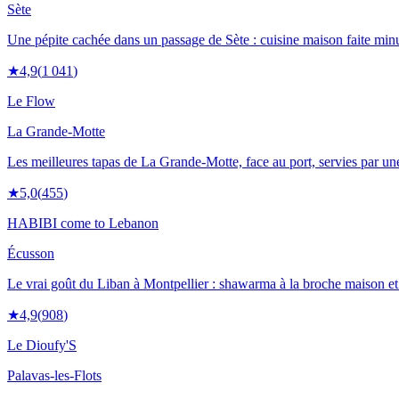
Sète
Une pépite cachée dans un passage de Sète : cuisine maison faite minu
★
4,9
(
1 041
)
Le Flow
La Grande-Motte
Les meilleures tapas de La Grande-Motte, face au port, servies par une
★
5,0
(
455
)
HABIBI come to Lebanon
Écusson
Le vrai goût du Liban à Montpellier : shawarma à la broche maison et a
★
4,9
(
908
)
Le Dioufy'S
Palavas-les-Flots