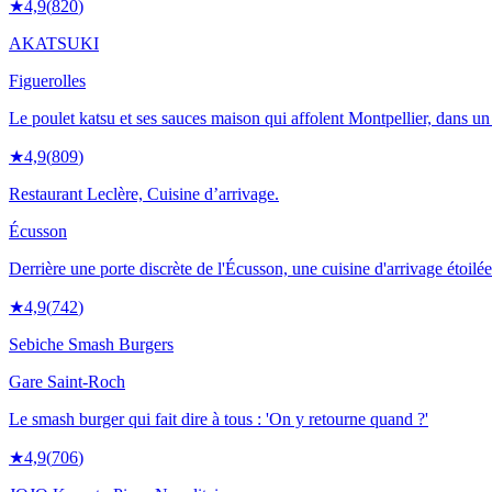
★
4,9
(
820
)
AKATSUKI
Figuerolles
Le poulet katsu et ses sauces maison qui affolent Montpellier, dans un 
★
4,9
(
809
)
Restaurant Leclère, Cuisine d’arrivage.
Écusson
Derrière une porte discrète de l'Écusson, une cuisine d'arrivage étoilée
★
4,9
(
742
)
Sebiche Smash Burgers
Gare Saint-Roch
Le smash burger qui fait dire à tous : 'On y retourne quand ?'
★
4,9
(
706
)