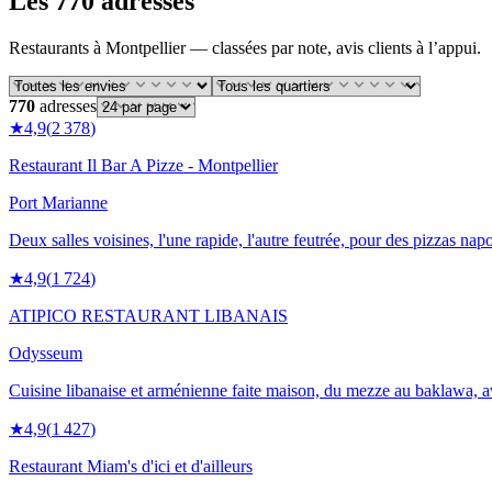
Les 770 adresses
Restaurants
à
Montpellier
— classées par note, avis clients à l’appui.
770
adresses
★
4,9
(
2 378
)
Restaurant Il Bar A Pizze - Montpellier
Port Marianne
Deux salles voisines, l'une rapide, l'autre feutrée, pour des pizzas nap
★
4,9
(
1 724
)
ATIPICO RESTAURANT LIBANAIS
Odysseum
Cuisine libanaise et arménienne faite maison, du mezze au baklawa, av
★
4,9
(
1 427
)
Restaurant Miam's d'ici et d'ailleurs