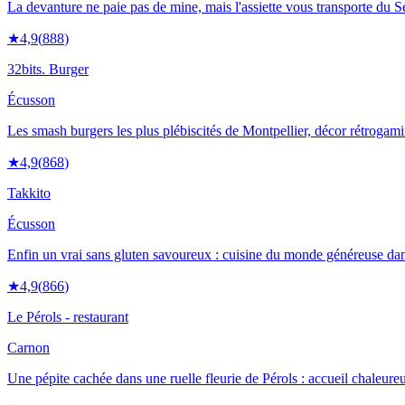
La devanture ne paie pas de mine, mais l'assiette vous transporte du S
★
4,9
(
888
)
32bits. Burger
Écusson
Les smash burgers les plus plébiscités de Montpellier, décor rétrogami
★
4,9
(
868
)
Takkito
Écusson
Enfin un vrai sans gluten savoureux : cuisine du monde généreuse dan
★
4,9
(
866
)
Le Pérols - restaurant
Carnon
Une pépite cachée dans une ruelle fleurie de Pérols : accueil chaleure