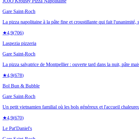
JOJO Krousty Pizza Napolitaine
Gare Saint-Roch
La pizza napolitaine à la pâte fine et croustillante qui fait l'unanimité,
★
4,9
(
706
)
Laspezia pizzeria
Gare Saint-Roch
La pizza salvatrice de Montpellier : ouverte tard dans la nuit, pâte mai
★
4,9
(
678
)
Bol Bun & Bubble
Gare Saint-Roch
Un petit vietnamien familial où les bols généreux et l'accueil chaleure
★
4,9
(
670
)
Le Pat'Daniel's
Gare Saint-Roch