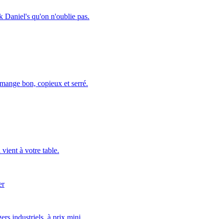
 Daniel's qu'on n'oublie pas.
y mange bon, copieux et serré.
vient à votre table.
er
s industriels, à prix mini.