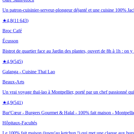
Un patron-cuisinier-serveur-plongeur déjanté et une cuisine 100% Jack
★
4,8
(
11 643
)
Broc Café
Écusson
Bistrot de quartier face au Jardin des plantes, ouvert de 8h à 1h : on 
★
4,9
(
545
)
Galanga - Cuisine Thaï Lao
Beaux-Arts
Un vrai voyage thaï-lao à Montpellier, porté par un chef passionné qui 
★
4,9
(
541
)
Bur'Cœur - Burgers Gourmet & Halal - 100% fait maison - Montpelli
Hôpitaux-Facultés
Le 100% fait maison (jusqu'au ketchup !) qui met une claque aux burger