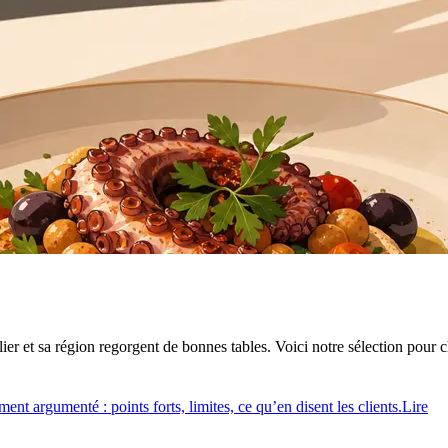
et sa région regorgent de bonnes tables. Voici notre sélection pour choi
ment argumenté : points forts, limites, ce qu’en disent les clients.
Lire