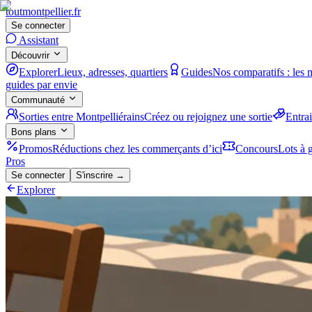
tout
montpellier
.fr
Se connecter
Assistant
Découvrir
Explorer
Lieux, adresses, quartiers
Guides
Nos comparatifs : les 
guides par envie
Communauté
Sorties entre Montpelliérains
Créez ou rejoignez une sortie
Entra
Bons plans
Promos
Réductions chez les commerçants d’ici
Concours
Lots à g
Pros
Se connecter
S'inscrire →
Explorer