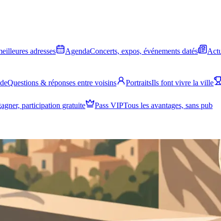
meilleures adresses
Agenda
Concerts, expos, événements datés
Actu
ide
Questions & réponses entre voisins
Portraits
Ils font vivre la ville
agner, participation gratuite
Pass VIP
Tous les avantages, sans pub