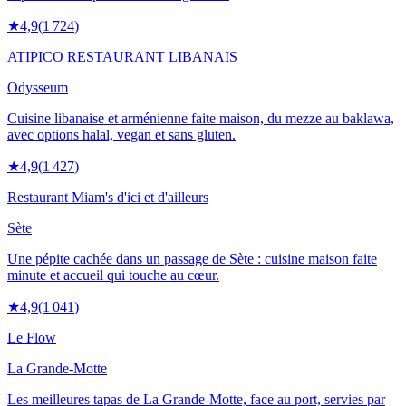
★
4,9
(
1 724
)
ATIPICO RESTAURANT LIBANAIS
Odysseum
Cuisine libanaise et arménienne faite maison, du mezze au baklawa,
avec options halal, vegan et sans gluten.
★
4,9
(
1 427
)
Restaurant Miam's d'ici et d'ailleurs
Sète
Une pépite cachée dans un passage de Sète : cuisine maison faite
minute et accueil qui touche au cœur.
★
4,9
(
1 041
)
Le Flow
La Grande-Motte
Les meilleures tapas de La Grande-Motte, face au port, servies par