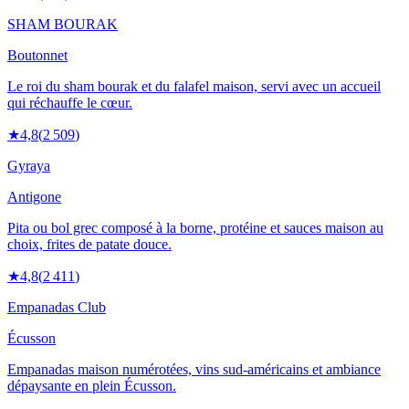
SHAM BOURAK
Boutonnet
Le roi du sham bourak et du falafel maison, servi avec un accueil
qui réchauffe le cœur.
★
4,8
(
2 509
)
Gyraya
Antigone
Pita ou bol grec composé à la borne, protéine et sauces maison au
choix, frites de patate douce.
★
4,8
(
2 411
)
Empanadas Club
Écusson
Empanadas maison numérotées, vins sud-américains et ambiance
dépaysante en plein Écusson.