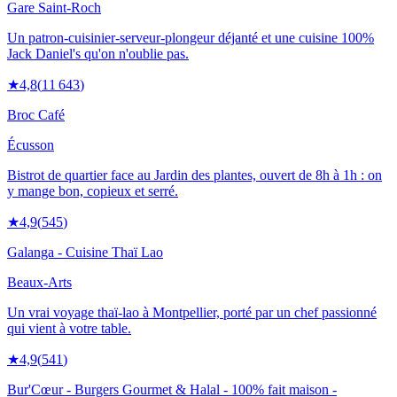
Gare Saint-Roch
Un patron-cuisinier-serveur-plongeur déjanté et une cuisine 100%
Jack Daniel's qu'on n'oublie pas.
★
4,8
(
11 643
)
Broc Café
Écusson
Bistrot de quartier face au Jardin des plantes, ouvert de 8h à 1h : on
y mange bon, copieux et serré.
★
4,9
(
545
)
Galanga - Cuisine Thaï Lao
Beaux-Arts
Un vrai voyage thaï-lao à Montpellier, porté par un chef passionné
qui vient à votre table.
★
4,9
(
541
)
Bur'Cœur - Burgers Gourmet & Halal - 100% fait maison -