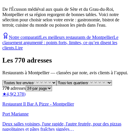
De l'Écusson médiéval aux quais de Sète et du Grau-du-Roi,
Montpellier et sa région regorgent de bonnes tables. Voici notre
sélection pour choisir selon votre envie : gastronomie, bistrot de
terroir, cuisine du monde ou poisson les pieds dans l'eau.
Notre comparatif
Les meilleurs restaurants de Montpellier
Le
classement argumenté : points forts, limites, ce qu’en disent les
clients.
Lire
Les 770 adresses
Restaurants
à
Montpellier
— classées par note, avis clients à l’appui.
770
adresses
★
4,9
(
2 378
)
Restaurant Il Bar A Pizze - Montpellier
Port Marianne
Deux salles voisines, l'une rapide, l'autre feutrée, pour des pizzas
napolitaines et pâtes fraîches signées…