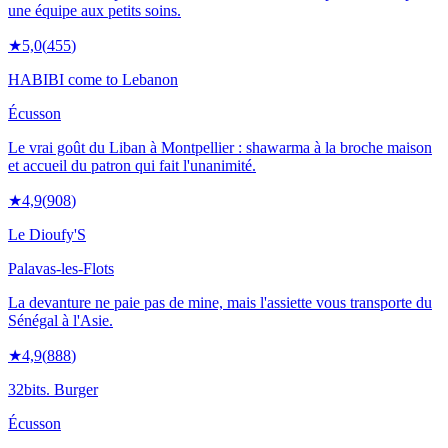
une équipe aux petits soins.
★
5,0
(
455
)
HABIBI come to Lebanon
Écusson
Le vrai goût du Liban à Montpellier : shawarma à la broche maison
et accueil du patron qui fait l'unanimité.
★
4,9
(
908
)
Le Dioufy'S
Palavas-les-Flots
La devanture ne paie pas de mine, mais l'assiette vous transporte du
Sénégal à l'Asie.
★
4,9
(
888
)
32bits. Burger
Écusson