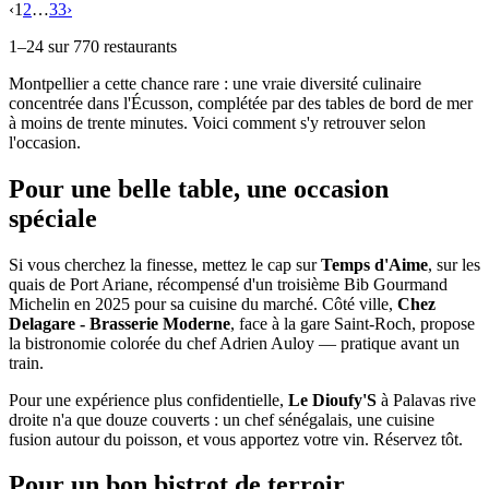
‹
1
2
…
33
›
1
–
24
sur
770
restaurants
Montpellier a cette chance rare : une vraie diversité culinaire
concentrée dans l'Écusson, complétée par des tables de bord de mer
à moins de trente minutes. Voici comment s'y retrouver selon
l'occasion.
Pour une belle table, une occasion
spéciale
Si vous cherchez la finesse, mettez le cap sur
Temps d'Aime
, sur les
quais de Port Ariane, récompensé d'un troisième Bib Gourmand
Michelin en 2025 pour sa cuisine du marché. Côté ville,
Chez
Delagare - Brasserie Moderne
, face à la gare Saint-Roch, propose
la bistronomie colorée du chef Adrien Auloy — pratique avant un
train.
Pour une expérience plus confidentielle,
Le Dioufy'S
à Palavas rive
droite n'a que douze couverts : un chef sénégalais, une cuisine
fusion autour du poisson, et vous apportez votre vin. Réservez tôt.
Pour un bon bistrot de terroir