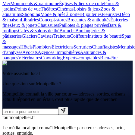
Mer
Monuments & patrimoine
Églises & lieux de culte
Parcs &
jardins
Points de vue
Théâtres
Cinémas
Loisirs & jeux
Zoos &
aquariums
Shopping
Mode & prêt-à-porter
Bijouteries
Fleuristes
Déco
& maison
Librairies
Concept-stores
Brocantes & antiquités
Épiceries
fines
Jeux & jouets
Chaussures
Paillotes & plages privées
Bars &
rooftops
Cafés & salons de thé
Brunchs
Boulangeries &
pâtisseries
Glaciers
Cavistes
Traiteurs
Coiffeurs
Instituts de beauté
Spas
&
massages
Hôtels
Plombiers
Électriciens
Serruriers
Chauffagistes
Menuisie
d’analyses
Avocats
Agences immobilières
Assurances &
banques
Vétérinaires
Coworking
Experts-comptables
Bien-être
Votre assistant local
Une question sur Montpellier ?
Montpellito connaît la ville par cœur — adresses, sorties, artisans,
actu. Il répond en un éclair, c'est plus rapide que de chercher.
tout
montpellier
.fr
Le média local qui connaît Montpellier par cœur : adresses, actu,
sorties, entraide.