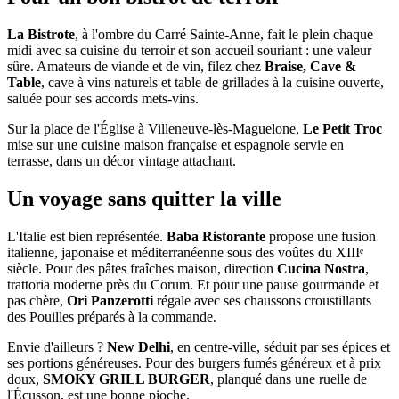
La Bistrote
, à l'ombre du Carré Sainte-Anne, fait le plein chaque
midi avec sa cuisine du terroir et son accueil souriant : une valeur
sûre. Amateurs de viande et de vin, filez chez
Braise, Cave &
Table
, cave à vins naturels et table de grillades à la cuisine ouverte,
saluée pour ses accords mets-vins.
Sur la place de l'Église à Villeneuve-lès-Maguelone,
Le Petit Troc
mise sur une cuisine maison française et espagnole servie en
terrasse, dans un décor vintage attachant.
Un voyage sans quitter la ville
L'Italie est bien représentée.
Baba Ristorante
propose une fusion
italienne, japonaise et méditerranéenne sous des voûtes du XIIIᵉ
siècle. Pour des pâtes fraîches maison, direction
Cucina Nostra
,
trattoria moderne près du Corum. Et pour une pause gourmande et
pas chère,
Ori Panzerotti
régale avec ses chaussons croustillants
des Pouilles préparés à la commande.
Envie d'ailleurs ?
New Delhi
, en centre-ville, séduit par ses épices et
ses portions généreuses. Pour des burgers fumés généreux et à prix
doux,
SMOKY GRILL BURGER
, planqué dans une ruelle de
l'Écusson, est une bonne pioche.