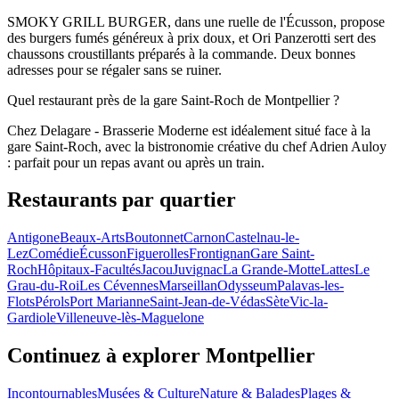
SMOKY GRILL BURGER, dans une ruelle de l'Écusson, propose
des burgers fumés généreux à prix doux, et Ori Panzerotti sert des
chaussons croustillants préparés à la commande. Deux bonnes
adresses pour se régaler sans se ruiner.
Quel restaurant près de la gare Saint-Roch de Montpellier ?
Chez Delagare - Brasserie Moderne est idéalement situé face à la
gare Saint-Roch, avec la bistronomie créative du chef Adrien Auloy
: parfait pour un repas avant ou après un train.
Restaurants par quartier
Antigone
Beaux-Arts
Boutonnet
Carnon
Castelnau-le-
Lez
Comédie
Écusson
Figuerolles
Frontignan
Gare Saint-
Roch
Hôpitaux-Facultés
Jacou
Juvignac
La Grande-Motte
Lattes
Le
Grau-du-Roi
Les Cévennes
Marseillan
Odysseum
Palavas-les-
Flots
Pérols
Port Marianne
Saint-Jean-de-Védas
Sète
Vic-la-
Gardiole
Villeneuve-lès-Maguelone
Continuez à explorer Montpellier
Incontournables
Musées & Culture
Nature & Balades
Plages &