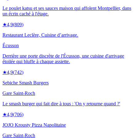
Le poulet katsu et ses sauces maison qui affolent Montpellier, dans
un écrin caché à l'étage.
★
4,9
(
809
)
Restaurant Leclère, Cuisine d’arrivage.
Écusson
Derrière une porte discrète de l'Écusson, une cuisine d'arrivage
étoilée qui bluffe à chaque assiette.
★
4,9
(
742
)
Sebiche Smash Burgers
Gare Saint-Roch
Le smash burger qui fait dire à tous : 'On y retourne quand ?'
★
4,9
(
706
)
JOJO Krousty Pizza Napolitaine
Gare Saint-Roch