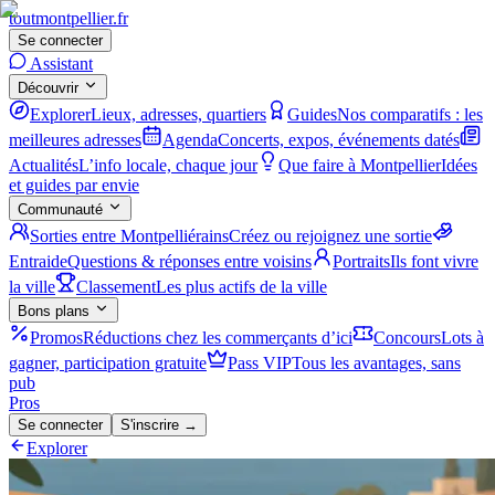
tout
montpellier
.fr
Se connecter
Assistant
Découvrir
Explorer
Lieux, adresses, quartiers
Guides
Nos comparatifs : les
meilleures adresses
Agenda
Concerts, expos, événements datés
Actualités
L’info locale, chaque jour
Que faire à Montpellier
Idées
et guides par envie
Communauté
Sorties entre Montpelliérains
Créez ou rejoignez une sortie
Entraide
Questions & réponses entre voisins
Portraits
Ils font vivre
la ville
Classement
Les plus actifs de la ville
Bons plans
Promos
Réductions chez les commerçants d’ici
Concours
Lots à
gagner, participation gratuite
Pass VIP
Tous les avantages, sans
pub
Pros
Se connecter
S'inscrire →
Explorer