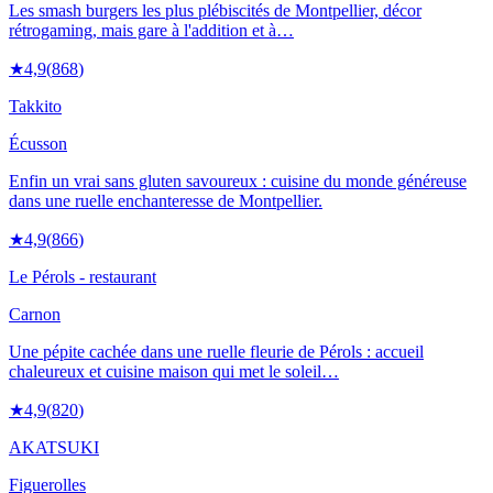
Les smash burgers les plus plébiscités de Montpellier, décor
rétrogaming, mais gare à l'addition et à…
★
4,9
(
868
)
Takkito
Écusson
Enfin un vrai sans gluten savoureux : cuisine du monde généreuse
dans une ruelle enchanteresse de Montpellier.
★
4,9
(
866
)
Le Pérols - restaurant
Carnon
Une pépite cachée dans une ruelle fleurie de Pérols : accueil
chaleureux et cuisine maison qui met le soleil…
★
4,9
(
820
)
AKATSUKI
Figuerolles