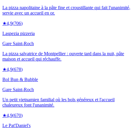
La pizza napolitaine à la pâte fine et croustillante qui fait l'unanimité,
servie avec un accueil en or.
★
4,9
(
706
)
Laspezia pizzeria
Gare Saint-Roch
La pizza salvatrice de Montpellier : ouverte tard dans la nuit, pâte
maison et accueil qui réchauffe.
★
4,9
(
678
)
Bol Bun & Bubble
Gare Saint-Roch
Un petit vietnamien familial où les bols généreux et l'accueil
chaleureux font l'unanimité.
★
4,9
(
670
)
Le Pat'Daniel's