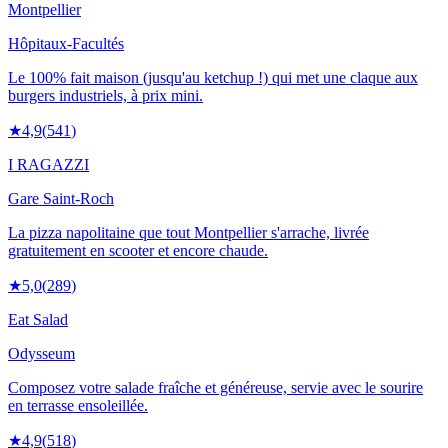
Montpellier
Hôpitaux-Facultés
Le 100% fait maison (jusqu'au ketchup !) qui met une claque aux
burgers industriels, à prix mini.
★
4,9
(
541
)
I RAGAZZI
Gare Saint-Roch
La pizza napolitaine que tout Montpellier s'arrache, livrée
gratuitement en scooter et encore chaude.
★
5,0
(
289
)
Eat Salad
Odysseum
Composez votre salade fraîche et généreuse, servie avec le sourire
en terrasse ensoleillée.
★
4,9
(
518
)