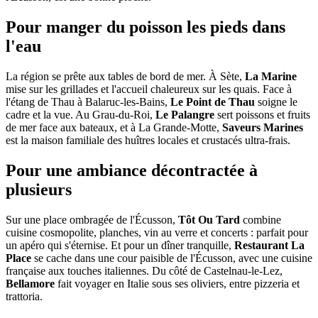
Pour manger du poisson les pieds dans
l'eau
La région se prête aux tables de bord de mer. À Sète,
La Marine
mise sur les grillades et l'accueil chaleureux sur les quais. Face à
l'étang de Thau à Balaruc-les-Bains,
Le Point de Thau
soigne le
cadre et la vue. Au Grau-du-Roi,
Le Palangre
sert poissons et fruits
de mer face aux bateaux, et à La Grande-Motte,
Saveurs Marines
est la maison familiale des huîtres locales et crustacés ultra-frais.
Pour une ambiance décontractée à
plusieurs
Sur une place ombragée de l'Écusson,
Tôt Ou Tard
combine
cuisine cosmopolite, planches, vin au verre et concerts : parfait pour
un apéro qui s'éternise. Et pour un dîner tranquille,
Restaurant La
Place
se cache dans une cour paisible de l'Écusson, avec une cuisine
française aux touches italiennes. Du côté de Castelnau-le-Lez,
Bellamore
fait voyager en Italie sous ses oliviers, entre pizzeria et
trattoria.