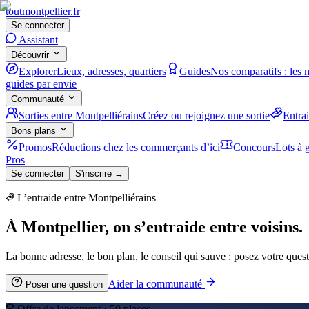
tout
montpellier
.fr
Se connecter
Assistant
Découvrir
Explorer
Lieux, adresses, quartiers
Guides
Nos comparatifs : les 
guides par envie
Communauté
Sorties entre Montpelliérains
Créez ou rejoignez une sortie
Entra
Bons plans
Promos
Réductions chez les commerçants d’ici
Concours
Lots à g
Pros
Se connecter
S'inscrire →
L’entraide entre Montpelliérains
À Montpellier, on s’entraide entre voisins.
La bonne adresse, le bon plan, le conseil qui sauve : posez votre quest
Aider la communauté
Poser une question
Offre de lancement ·
50
places