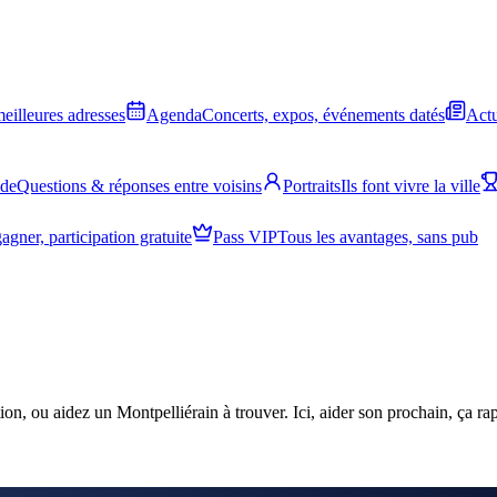
meilleures adresses
Agenda
Concerts, expos, événements datés
Actu
ide
Questions & réponses entre voisins
Portraits
Ils font vivre la ville
agner, participation gratuite
Pass VIP
Tous les avantages, sans pub
ion, ou aidez un Montpelliérain à trouver. Ici, aider son prochain, ça r