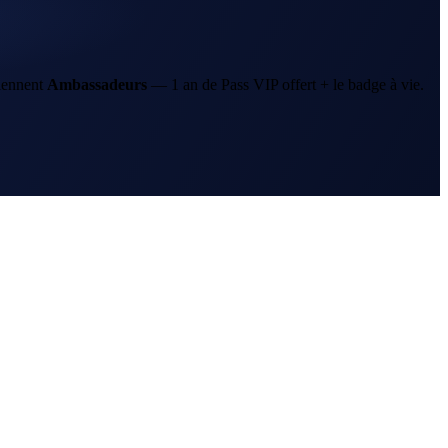
iennent
Ambassadeurs
—
1 an
de Pass VIP offert + le badge à vie.