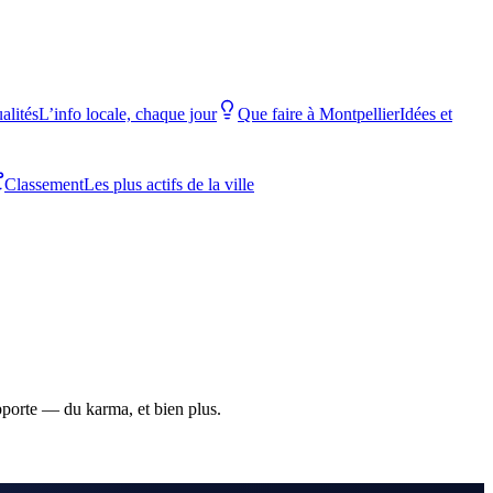
alités
L’info locale, chaque jour
Que faire à Montpellier
Idées et
Classement
Les plus actifs de la ville
apporte — du karma, et bien plus.