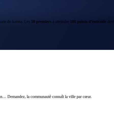
porte du karma. Les
50
premiers
à atteindre
100
points d’entraide
dev
ain… Demandez, la communauté connaît la ville par cœur.