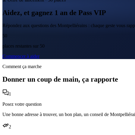
Aidez, et gagnez
1 an
de
Pass VIP
Répondez aux questions des Montpelliérains : chaque geste vous rap
50
place
s
restante
s
sur
50
Commencer à aider
Comment ça marche
Donner un coup de main, ça rapporte
1
Posez votre question
Une bonne adresse à trouver, un bon plan, un conseil de Montpelliér
2