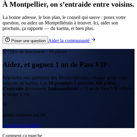
À Montpellier, on s’entraide entre voisins.
La bonne adresse, le bon plan, le conseil qui sauve : posez votre
question, ou aidez un Montpelliérain à trouver. Ici, aider son
prochain, ça rapporte — du karma, et bien plus.
Aider la communauté
Poser une question
Offre de lancement ·
50
places
Aidez, et gagnez
1 an
de
Pass VIP
Répondez aux questions des Montpelliérains : chaque geste vous
rapporte du karma. Les
50
premiers
à atteindre
100
points
d’entraide
deviennent
Ambassadeurs
—
1 an
de Pass VIP offert +
le badge à vie.
50
place
s
restante
s
sur
50
Commencer à aider
Comment ça marche