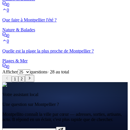
0
0
Que faire à Montpellier l'été ?
Nature & Balades
0
0
Quelle est la plage la plus proche de Montpellier ?
Plages & Mer
0
Afficher
questions
·
28
au total
1
2
Votre assistant local
Une question sur Montpellier ?
Montpellito connaît la ville par cœur — adresses, sorties, artisans,
actu. Il répond en un éclair, c'est plus rapide que de chercher.