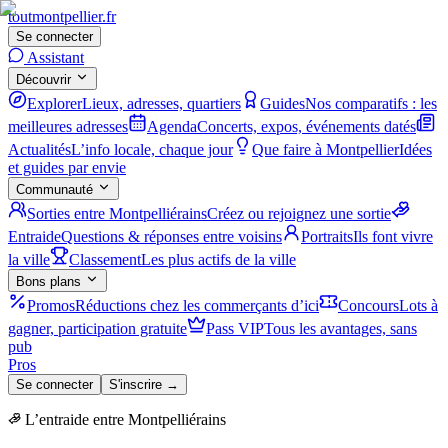
tout
montpellier
.fr
Se connecter
Assistant
Découvrir
Explorer
Lieux, adresses, quartiers
Guides
Nos comparatifs : les
meilleures adresses
Agenda
Concerts, expos, événements datés
Actualités
L’info locale, chaque jour
Que faire à Montpellier
Idées
et guides par envie
Communauté
Sorties entre Montpelliérains
Créez ou rejoignez une sortie
Entraide
Questions & réponses entre voisins
Portraits
Ils font vivre
la ville
Classement
Les plus actifs de la ville
Bons plans
Promos
Réductions chez les commerçants d’ici
Concours
Lots à
gagner, participation gratuite
Pass VIP
Tous les avantages, sans
pub
Pros
Se connecter
S'inscrire →
L’entraide entre Montpelliérains