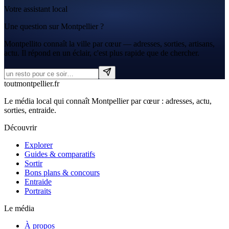
Votre assistant local
Une question sur Montpellier ?
Montpellito connaît la ville par cœur — adresses, sorties, artisans,
actu. Il répond en un éclair, c'est plus rapide que de chercher.
tout
montpellier
.fr
Le média local qui connaît Montpellier par cœur : adresses, actu,
sorties, entraide.
Découvrir
Explorer
Guides & comparatifs
Sortir
Bons plans & concours
Entraide
Portraits
Le média
À propos