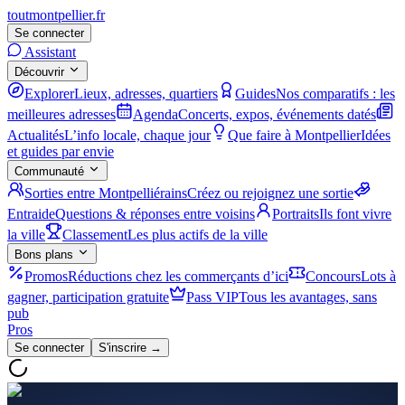
tout
montpellier
.fr
Se connecter
Assistant
Découvrir
Explorer
Lieux, adresses, quartiers
Guides
Nos comparatifs : les
meilleures adresses
Agenda
Concerts, expos, événements datés
Actualités
L’info locale, chaque jour
Que faire à Montpellier
Idées
et guides par envie
Communauté
Sorties entre Montpelliérains
Créez ou rejoignez une sortie
Entraide
Questions & réponses entre voisins
Portraits
Ils font vivre
la ville
Classement
Les plus actifs de la ville
Bons plans
Promos
Réductions chez les commerçants d’ici
Concours
Lots à
gagner, participation gratuite
Pass VIP
Tous les avantages, sans
pub
Pros
Se connecter
S'inscrire →