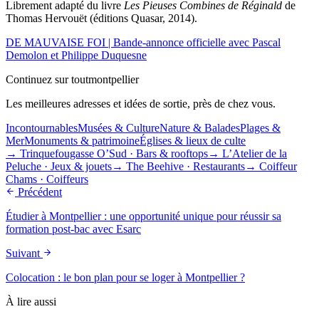
Librement adapté du livre
Les Pieuses Combines de Réginald
de
Thomas Hervouët (éditions Quasar, 2014).
DE MAUVAISE FOI | Bande-annonce officielle avec Pascal
Demolon et Philippe Duquesne
Continuez sur toutmontpellier
Les meilleures adresses et idées de sortie, près de chez vous.
Incontournables
Musées & Culture
Nature & Balades
Plages &
Mer
Monuments & patrimoine
Églises & lieux de culte
→
Trinquefougasse O’Sud
·
Bars & rooftops
→
L’Atelier de la
Peluche
·
Jeux & jouets
→
The Beehive
·
Restaurants
→
Coiffeur
Chams
·
Coiffeurs
Précédent
Étudier à Montpellier : une opportunité unique pour réussir sa
formation post-bac avec Esarc
Suivant
Colocation : le bon plan pour se loger à Montpellier ?
À lire aussi