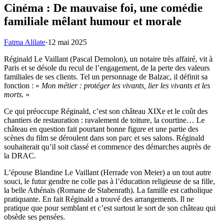
Cinéma : De mauvaise foi, une comédie
familiale mêlant humour et morale
Fatma Alilate
·
12 mai 2025
Réginald Le Vaillant (Pascal Demolon), un notaire très affairé, vit à
Paris et se désole du recul de l’engagement, de la perte des valeurs
familiales de ses clients. Tel un personnage de Balzac, il définit sa
fonction : «
Mon métier : protéger les vivants, lier les vivants et les
morts.
»
Ce qui préoccupe Réginald, c’est son château XIXe et le coût des
chantiers de restauration : ravalement de toiture, la courtine… Le
château en question fait pourtant bonne figure et une partie des
scènes du film se déroulent dans son parc et ses salons. Réginald
souhaiterait qu’il soit classé et commence des démarches auprès de
la DRAC.
L’épouse Blandine Le Vaillant (Herrade von Meier) a un tout autre
souci, le futur gendre ne colle pas à l’éducation religieuse de sa fille,
la belle Athénaïs (Romane de Stabenrath). La famille est catholique
pratiquante. En fait Réginald a trouvé des arrangements. Il ne
pratique que pour semblant et c’est surtout le sort de son château qui
obsède ses pensées.