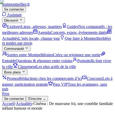
tout
montpellier
.fr
Se connecter
Assistant
Découvrir
Explorer
Lieux, adresses, quartiers
Guides
Nos comparatifs : les
meilleures adresses
Agenda
Concerts, expos, événements datés
Actualités
L’info locale, chaque jour
Que faire à Montpellier
Idées
et guides par envie
Communauté
Sorties entre Montpelliérains
Créez ou rejoignez une sortie
Entraide
Questions & réponses entre voisins
Portraits
Ils font vivre
la ville
Classement
Les plus actifs de la ville
Bons plans
Promos
Réductions chez les commerçants d’ici
Concours
Lots à
gagner, participation gratuite
Pass VIP
Tous les avantages, sans
pub
Pros
Se connecter
S'inscrire →
Accueil
›
Actualités
›
Cinéma : De mauvaise foi, une comédie familiale
mêlant humour et morale