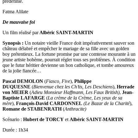
prédéfinie.
Fatma Alilate
De mauvaise foi
Un film réalisé par
Albéric SAINT-MARTIN
Synopsis :
Un notaire vieille France doit impérativement sauver son
château délabré et empêcher le mariage de sa fille avec un golden
boy prétentieux. La fortune promise par une comtesse mourante à un
jeune artiste bohème, pourrait régler tous ses problèmes. À condition
que le futur héritier devienne un bon catholique, et tombe amoureux
de la jolie fiancée…
Pascal DEMOLON
(
Fiasco, Five
),
Philippe
DUQUESNE
(
Bienvenue chez les Ch’tis, Les Deschiens
),
Herrade
von MEIER
(
Adieu Monsieur Haffmann, Les Faux British)
,
Jean-
Baptiste LAFARGE
(
La crème de la Crème, Les yeux de sa
mère
),
François-David CARDONNEL
(Le Bazar de la Charité
),
Romane de STABENRATH
(
Anthracite)
Scénario :
Hubert de TORCY
et
Albéric SAINT-MARTIN
Durée : 1h34