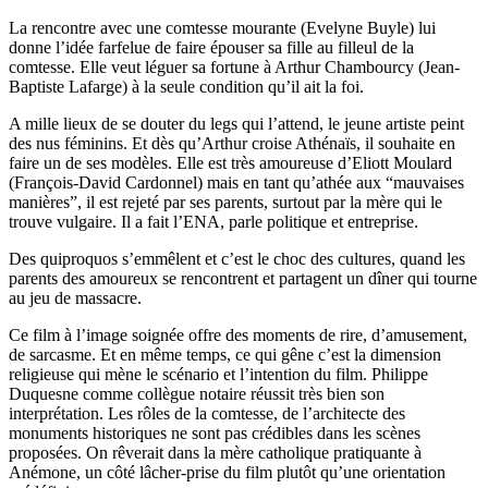
La rencontre avec une comtesse mourante (Evelyne Buyle) lui
donne l’idée farfelue de faire épouser sa fille au filleul de la
comtesse. Elle veut léguer sa fortune à Arthur Chambourcy (Jean-
Baptiste Lafarge) à la seule condition qu’il ait la foi.
A mille lieux de se douter du legs qui l’attend, le jeune artiste peint
des nus féminins. Et dès qu’Arthur croise Athénaïs, il souhaite en
faire un de ses modèles. Elle est très amoureuse d’Eliott Moulard
(François-David Cardonnel) mais en tant qu’athée aux “mauvaises
manières”, il est rejeté par ses parents, surtout par la mère qui le
trouve vulgaire. Il a fait l’ENA, parle politique et entreprise.
Des quiproquos s’emmêlent et c’est le choc des cultures, quand les
parents des amoureux se rencontrent et partagent un dîner qui tourne
au jeu de massacre.
Ce film à l’image soignée offre des moments de rire, d’amusement,
de sarcasme. Et en même temps, ce qui gêne c’est la dimension
religieuse qui mène le scénario et l’intention du film. Philippe
Duquesne comme collègue notaire réussit très bien son
interprétation. Les rôles de la comtesse, de l’architecte des
monuments historiques ne sont pas crédibles dans les scènes
proposées. On rêverait dans la mère catholique pratiquante à
Anémone, un côté lâcher-prise du film plutôt qu’une orientation