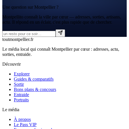
Une question sur Montpellier ?
Montpellito connaît la ville par cœur — adresses, sorties, artisans,
actu. Il répond en un éclair, c'est plus rapide que de chercher.
tout
montpellier
.fr
Le média local qui connaît Montpellier par cœur : adresses, actu,
sorties, entraide.
Découvrir
Explorer
Guides & comparatifs
Sortir
Bons plans & concours
Entraide
Portraits
Le média
À propos
Le Pass VIP