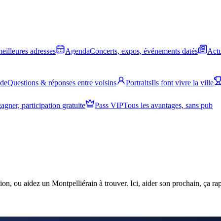
meilleures adresses
Agenda
Concerts, expos, événements datés
Actu
ide
Questions & réponses entre voisins
Portraits
Ils font vivre la ville
agner, participation gratuite
Pass VIP
Tous les avantages, sans pub
ion, ou aidez un Montpelliérain à trouver. Ici, aider son prochain, ça r