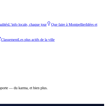
alités
L’info locale, chaque jour
Que faire à Montpellier
Idées et
Classement
Les plus actifs de la ville
apporte — du karma, et bien plus.