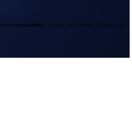
iennent
Ambassadeurs
—
1 an
de Pass VIP offert + le badge à vie.