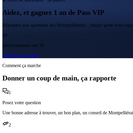
Aidez, et gagnez
1 an
de
Pass VIP
Répondez aux questions des Montpelliérains : chaque geste vous rap
50
place
s
restante
s
sur
50
Commencer à aider
Comment ça marche
Donner un coup de main, ça rapporte
1
Posez votre question
Une bonne adresse à trouver, un bon plan, un conseil de Montpelliér
2