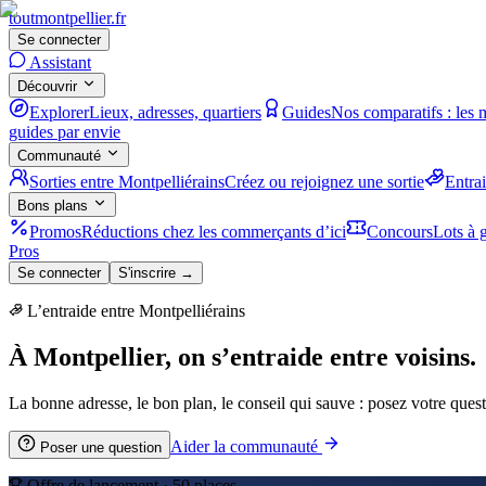
tout
montpellier
.fr
Se connecter
Assistant
Découvrir
Explorer
Lieux, adresses, quartiers
Guides
Nos comparatifs : les 
guides par envie
Communauté
Sorties entre Montpelliérains
Créez ou rejoignez une sortie
Entra
Bons plans
Promos
Réductions chez les commerçants d’ici
Concours
Lots à g
Pros
Se connecter
S'inscrire →
L’entraide entre Montpelliérains
À Montpellier, on s’entraide entre voisins.
La bonne adresse, le bon plan, le conseil qui sauve : posez votre quest
Aider la communauté
Poser une question
Offre de lancement ·
50
places