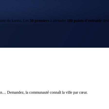
porte du karma. Les
50
premiers
à atteindre
100
points d’entraide
dev
ain… Demandez, la communauté connaît la ville par cœur.