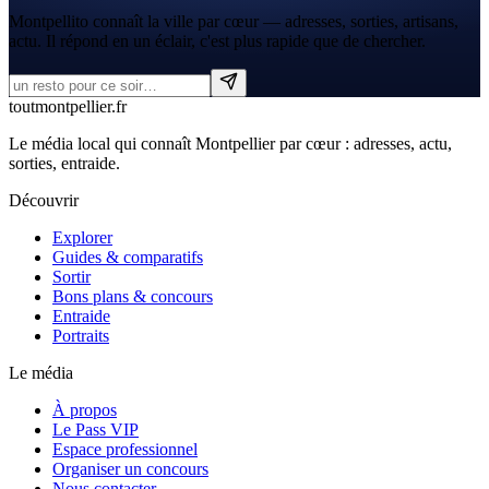
Montpellito connaît la ville par cœur — adresses, sorties, artisans,
actu. Il répond en un éclair, c'est plus rapide que de chercher.
tout
montpellier
.fr
Le média local qui connaît Montpellier par cœur : adresses, actu,
sorties, entraide.
Découvrir
Explorer
Guides & comparatifs
Sortir
Bons plans & concours
Entraide
Portraits
Le média
À propos
Le Pass VIP
Espace professionnel
Organiser un concours
Nous contacter