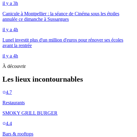
il y a 3h
Canicule à Montpellier : la séance de Cinéma sous les étoiles
annulée ce dimanche à Sussargues
il y a 4h
Lunel investit plus d'un million d'euros pour rénover ses écoles
avant la rentrée
il y a 4h
À découvrir
Les lieux incontournables
4.7
Restaurants
SMOKY GRILL BURGER
4.4
Bars & rooftops