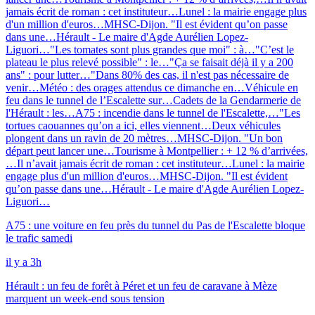
jamais écrit de roman : cet instituteur…
Lunel : la mairie engage plus
d'un million d'euros…
MHSC-Dijon. "Il est évident qu’on passe
dans une…
Hérault - Le maire d'Agde Aurélien Lopez-
Liguori…
"Les tomates sont plus grandes que moi" : à…
"C’est le
plateau le plus relevé possible" : le…
"Ça se faisait déjà il y a 200
ans" : pour lutter…
"Dans 80% des cas, il n'est pas nécessaire de
venir…
Météo : des orages attendus ce dimanche en…
Véhicule en
feu dans le tunnel de l’Escalette sur…
Cadets de la Gendarmerie de
l'Hérault : les…
A75 : incendie dans le tunnel de l'Escalette,…
"Les
tortues caouannes qu’on a ici, elles viennent…
Deux véhicules
plongent dans un ravin de 20 mètres…
MHSC-Dijon. "Un bon
départ peut lancer une…
Tourisme à Montpellier : + 12 % d’arrivées,
…
Il n’avait jamais écrit de roman : cet instituteur…
Lunel : la mairie
engage plus d'un million d'euros…
MHSC-Dijon. "Il est évident
qu’on passe dans une…
Hérault - Le maire d'Agde Aurélien Lopez-
Liguori…
A75 : une voiture en feu près du tunnel du Pas de l'Escalette bloque
le trafic samedi
il y a 3h
Hérault : un feu de forêt à Péret et un feu de caravane à Mèze
marquent un week-end sous tension