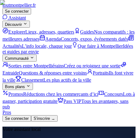
tout
montpellier
.fr
Se connecter
Assistant
Découvrir
Explorer
Lieux, adresses, quartiers
Guides
Nos comparatifs : les
meilleures adresses
Agenda
Concerts, expos, événements datés
Actualités
L’info locale, chaque jour
Que faire à Montpellier
Idées
et guides par envie
Communauté
Sorties entre Montpelliérains
Créez ou rejoignez une sortie
Entraide
Questions & réponses entre voisins
Portraits
Ils font vivre
la ville
Classement
Les plus actifs de la ville
Bons plans
Promos
Réductions chez les commerçants d’ici
Concours
Lots à
gagner, participation gratuite
Pass VIP
Tous les avantages, sans
pub
Pros
Se connecter
S'inscrire →
Votre assistant local