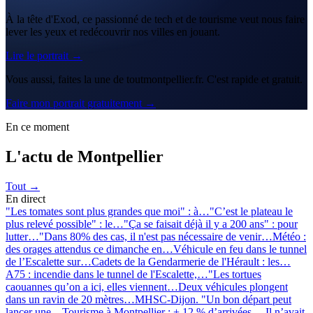
À la tête d'Exod, ce passionné de tech et de tourisme veut nous faire
lever les yeux et redécouvrir nos villes en jouant.
Lire le portrait →
Vous aussi, faites la une de toutmontpellier.fr. C'est rapide et gratuit.
Faire mon portrait gratuitement →
En ce moment
L'actu de Montpellier
Tout →
En direct
"Les tomates sont plus grandes que moi" : à…
"C’est le plateau le
plus relevé possible" : le…
"Ça se faisait déjà il y a 200 ans" : pour
lutter…
"Dans 80% des cas, il n'est pas nécessaire de venir…
Météo :
des orages attendus ce dimanche en…
Véhicule en feu dans le tunnel
de l’Escalette sur…
Cadets de la Gendarmerie de l'Hérault : les…
A75 : incendie dans le tunnel de l'Escalette,…
"Les tortues
caouannes qu’on a ici, elles viennent…
Deux véhicules plongent
dans un ravin de 20 mètres…
MHSC-Dijon. "Un bon départ peut
lancer une…
Tourisme à Montpellier : + 12 % d’arrivées,…
Il n’avait