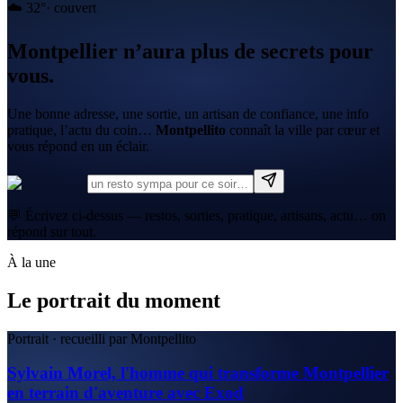
☁️
32
°
·
couvert
Montpellier n’aura plus de secrets pour
vous.
Une bonne adresse, une sortie, un artisan de confiance, une info
pratique, l’actu du coin…
Montpellito
connaît la ville par cœur et
vous répond en un éclair.
💬 Écrivez ci-dessus — restos, sorties, pratique, artisans, actu… on
répond sur tout.
À la une
Le portrait du moment
Portrait · recueilli par Montpellito
Sylvain Morel, l'homme qui transforme Montpellier
en terrain d'aventure avec Exod