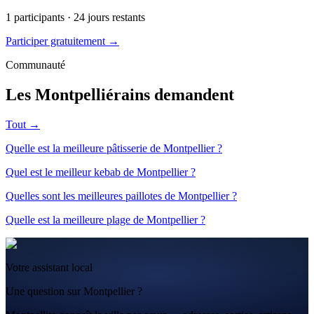
1
participants ·
24
jours restants
Participer gratuitement →
Communauté
Les Montpelliérains demandent
Tout →
Quelle est la meilleure pâtisserie de Montpellier ?
Quel est le meilleur kebab de Montpellier ?
Quelles sont les meilleures paillotes de Montpellier ?
Quelle est la meilleure plage de Montpellier ?
Votre assistant local
Une question sur Montpellier ?