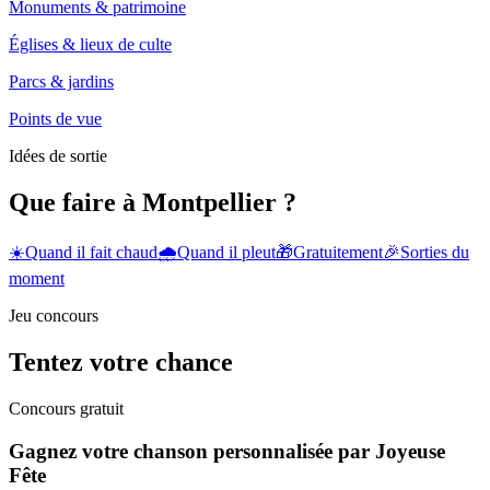
Monuments & patrimoine
Églises & lieux de culte
Parcs & jardins
Points de vue
Idées de sortie
Que faire à Montpellier ?
☀️
Quand il fait chaud
🌧️
Quand il pleut
🎁
Gratuitement
🎉
Sorties du
moment
Jeu concours
Tentez votre chance
Concours gratuit
Gagnez votre chanson personnalisée par Joyeuse
Fête