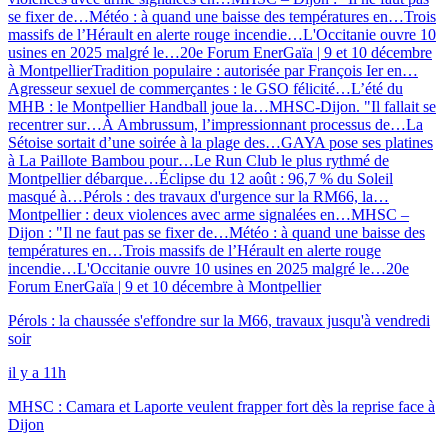
se fixer de…
Météo : à quand une baisse des températures en…
Trois
massifs de l’Hérault en alerte rouge incendie…
L'Occitanie ouvre 10
usines en 2025 malgré le…
20e Forum EnerGaïa | 9 et 10 décembre
à Montpellier
Tradition populaire : autorisée par François Ier en…
Agresseur sexuel de commerçantes : le GSO félicité…
L’été du
MHB : le Montpellier Handball joue la…
MHSC-Dijon. "Il fallait se
recentrer sur…
À Ambrussum, l’impressionnant processus de…
La
Sétoise sortait d’une soirée à la plage des…
GAYA pose ses platines
à La Paillote Bambou pour…
Le Run Club le plus rythmé de
Montpellier débarque…
Éclipse du 12 août : 96,7 % du Soleil
masqué à…
Pérols : des travaux d'urgence sur la RM66, la…
Montpellier : deux violences avec arme signalées en…
MHSC –
Dijon : "Il ne faut pas se fixer de…
Météo : à quand une baisse des
températures en…
Trois massifs de l’Hérault en alerte rouge
incendie…
L'Occitanie ouvre 10 usines en 2025 malgré le…
20e
Forum EnerGaïa | 9 et 10 décembre à Montpellier
Pérols : la chaussée s'effondre sur la M66, travaux jusqu'à vendredi
soir
il y a 11h
MHSC : Camara et Laporte veulent frapper fort dès la reprise face à
Dijon