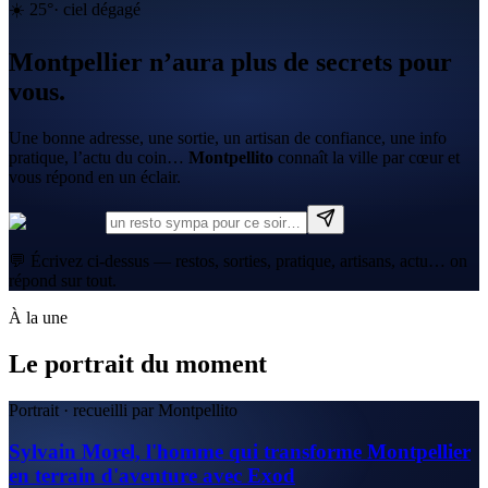
☀️
25
°
·
ciel dégagé
Montpellier n’aura plus de secrets pour
vous.
Une bonne adresse, une sortie, un artisan de confiance, une info
pratique, l’actu du coin…
Montpellito
connaît la ville par cœur et
vous répond en un éclair.
💬 Écrivez ci-dessus — restos, sorties, pratique, artisans, actu… on
répond sur tout.
À la une
Le portrait du moment
Portrait · recueilli par Montpellito
Sylvain Morel, l'homme qui transforme Montpellier
en terrain d'aventure avec Exod