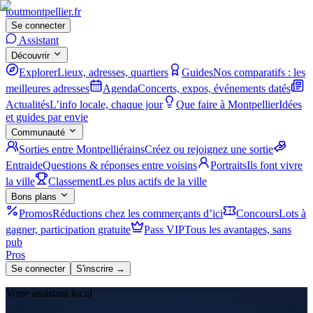
tout
montpellier
.fr
Se connecter
Assistant
Découvrir
Explorer
Lieux, adresses, quartiers
Guides
Nos comparatifs : les
meilleures adresses
Agenda
Concerts, expos, événements datés
Actualités
L’info locale, chaque jour
Que faire à Montpellier
Idées
et guides par envie
Communauté
Sorties entre Montpelliérains
Créez ou rejoignez une sortie
Entraide
Questions & réponses entre voisins
Portraits
Ils font vivre
la ville
Classement
Les plus actifs de la ville
Bons plans
Promos
Réductions chez les commerçants d’ici
Concours
Lots à
gagner, participation gratuite
Pass VIP
Tous les avantages, sans
pub
Pros
Se connecter
S'inscrire →
Votre assistant local