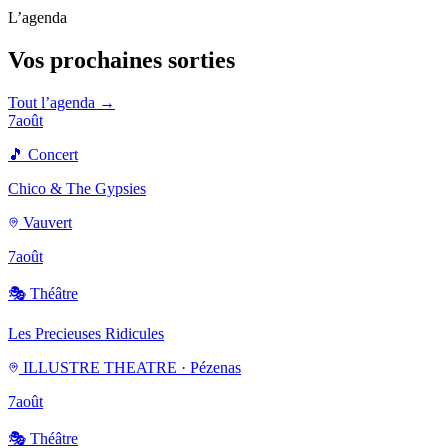
L’agenda
Vos prochaines sorties
Tout l’agenda →
7
août
🎵
Concert
Chico & The Gypsies
Vauvert
7
août
🎭
Théâtre
Les Precieuses Ridicules
ILLUSTRE THEATRE · Pézenas
7
août
🎭
Théâtre