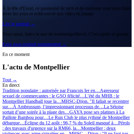
À la tête d'Exod, ce passionné de tech et de tourisme veut nous faire
lever les yeux et redécouvrir nos villes en jouant.
Lire le portrait →
Vous aussi, faites la une de toutmontpellier.fr. C'est rapide et gratuit.
Faire mon portrait gratuitement →
En ce moment
L'actu de Montpellier
Tout →
En direct
Tradition populaire : autorisée par François Ier en…
Agresseur
sexuel de commerçantes : le GSO félicité…
L’été du MHB : le
Montpellier Handball joue la…
MHSC-Dijon. "Il fallait se recentrer
sur…
À Ambrussum, l’impressionnant processus de…
La Sétoise
sortait d’une soirée à la plage des…
GAYA pose ses platines à La
Paillote Bambou pour…
Le Run Club le plus rythmé de Montpellier
débarque…
Éclipse du 12 août : 96,7 % du Soleil masqué à…
Pérols
: des travaux d'urgence sur la RM66, la…
Montpellier : deux
violences avec arme signalées en…
MHSC – Dijon : "Il ne faut pas