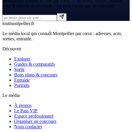
Montpellito connaît la ville par cœur — adresses, sorties, artisans,
actu. Il répond en un éclair, c'est plus rapide que de chercher.
tout
montpellier
.fr
Le média local qui connaît Montpellier par cœur : adresses, actu,
sorties, entraide.
Découvrir
Explorer
Guides & comparatifs
Sortir
Bons plans & concours
Entraide
Portraits
Le média
À propos
Le Pass VIP
Espace professionnel
Organiser un concours
Nous contacter