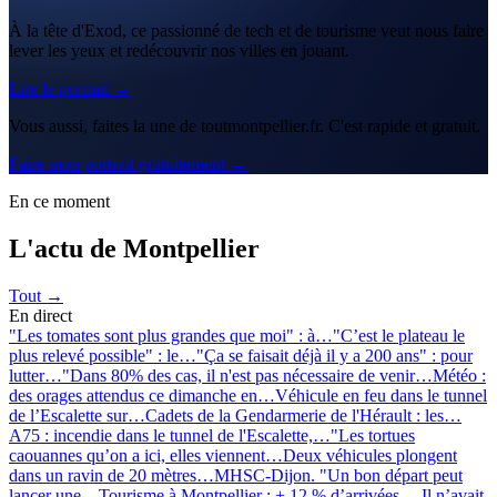
À la tête d'Exod, ce passionné de tech et de tourisme veut nous faire
lever les yeux et redécouvrir nos villes en jouant.
Lire le portrait →
Vous aussi, faites la une de toutmontpellier.fr. C'est rapide et gratuit.
Faire mon portrait gratuitement →
En ce moment
L'actu de Montpellier
Tout →
En direct
"Les tomates sont plus grandes que moi" : à…
"C’est le plateau le
plus relevé possible" : le…
"Ça se faisait déjà il y a 200 ans" : pour
lutter…
"Dans 80% des cas, il n'est pas nécessaire de venir…
Météo :
des orages attendus ce dimanche en…
Véhicule en feu dans le tunnel
de l’Escalette sur…
Cadets de la Gendarmerie de l'Hérault : les…
A75 : incendie dans le tunnel de l'Escalette,…
"Les tortues
caouannes qu’on a ici, elles viennent…
Deux véhicules plongent
dans un ravin de 20 mètres…
MHSC-Dijon. "Un bon départ peut
lancer une…
Tourisme à Montpellier : + 12 % d’arrivées,…
Il n’avait