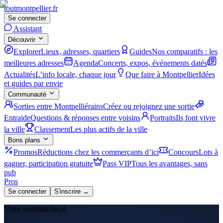
tout
montpellier
.fr
Se connecter
Assistant
Découvrir
Explorer
Lieux, adresses, quartiers
Guides
Nos comparatifs : les
meilleures adresses
Agenda
Concerts, expos, événements datés
Actualités
L’info locale, chaque jour
Que faire à Montpellier
Idées
et guides par envie
Communauté
Sorties entre Montpelliérains
Créez ou rejoignez une sortie
Entraide
Questions & réponses entre voisins
Portraits
Ils font vivre
la ville
Classement
Les plus actifs de la ville
Bons plans
Promos
Réductions chez les commerçants d’ici
Concours
Lots à
gagner, participation gratuite
Pass VIP
Tous les avantages, sans
pub
Pros
Se connecter
S'inscrire →
Votre assistant local