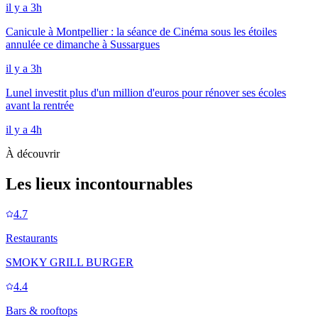
il y a 3h
Canicule à Montpellier : la séance de Cinéma sous les étoiles
annulée ce dimanche à Sussargues
il y a 3h
Lunel investit plus d'un million d'euros pour rénover ses écoles
avant la rentrée
il y a 4h
À découvrir
Les lieux incontournables
4.7
Restaurants
SMOKY GRILL BURGER
4.4
Bars & rooftops