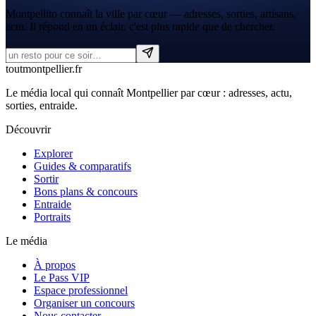
Montpellito connaît la ville par cœur — adresses, sorties, artisans,
actu. Il répond en un éclair, c'est plus rapide que de chercher.
tout
montpellier
.fr
Le média local qui connaît Montpellier par cœur : adresses, actu,
sorties, entraide.
Découvrir
Explorer
Guides & comparatifs
Sortir
Bons plans & concours
Entraide
Portraits
Le média
À propos
Le Pass VIP
Espace professionnel
Organiser un concours
Nous contacter