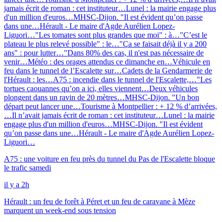
jamais écrit de roman : cet instituteur…
Lunel : la mairie engage plus
d'un million d'euros…
MHSC-Dijon. "Il est évident qu’on passe
dans une…
Hérault - Le maire d'Agde Aurélien Lopez-
Liguori…
"Les tomates sont plus grandes que moi" : à…
"C’est le
plateau le plus relevé possible" : le…
"Ça se faisait déjà il y a 200
ans" : pour lutter…
"Dans 80% des cas, il n'est pas nécessaire de
venir…
Météo : des orages attendus ce dimanche en…
Véhicule en
feu dans le tunnel de l’Escalette sur…
Cadets de la Gendarmerie de
l'Hérault : les…
A75 : incendie dans le tunnel de l'Escalette,…
"Les
tortues caouannes qu’on a ici, elles viennent…
Deux véhicules
plongent dans un ravin de 20 mètres…
MHSC-Dijon. "Un bon
départ peut lancer une…
Tourisme à Montpellier : + 12 % d’arrivées,
…
Il n’avait jamais écrit de roman : cet instituteur…
Lunel : la mairie
engage plus d'un million d'euros…
MHSC-Dijon. "Il est évident
qu’on passe dans une…
Hérault - Le maire d'Agde Aurélien Lopez-
Liguori…
A75 : une voiture en feu près du tunnel du Pas de l'Escalette bloque
le trafic samedi
il y a 2h
Hérault : un feu de forêt à Péret et un feu de caravane à Mèze
marquent un week-end sous tension