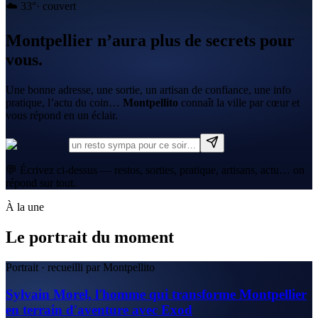
☁️
33
°
·
couvert
Montpellier n’aura plus de secrets pour
vous.
Une bonne adresse, une sortie, un artisan de confiance, une info
pratique, l’actu du coin…
Montpellito
connaît la ville par cœur et
vous répond en un éclair.
💬 Écrivez ci-dessus — restos, sorties, pratique, artisans, actu… on
répond sur tout.
À la une
Le portrait du moment
Portrait · recueilli par Montpellito
Sylvain Morel, l'homme qui transforme Montpellier
en terrain d'aventure avec Exod