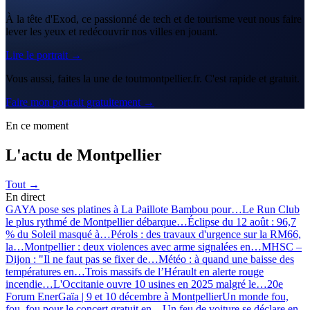
À la tête d'Exod, ce passionné de tech et de tourisme veut nous faire
lever les yeux et redécouvrir nos villes en jouant.
Lire le portrait →
Vous aussi, faites la une de toutmontpellier.fr. C'est rapide et gratuit.
Faire mon portrait gratuitement →
En ce moment
L'actu de Montpellier
Tout →
En direct
GAYA pose ses platines à La Paillote Bambou pour…
Le Run Club
le plus rythmé de Montpellier débarque…
Éclipse du 12 août : 96,7
% du Soleil masqué à…
Pérols : des travaux d'urgence sur la RM66,
la…
Montpellier : deux violences avec arme signalées en…
MHSC –
Dijon : "Il ne faut pas se fixer de…
Météo : à quand une baisse des
températures en…
Trois massifs de l’Hérault en alerte rouge
incendie…
L'Occitanie ouvre 10 usines en 2025 malgré le…
20e
Forum EnerGaïa | 9 et 10 décembre à Montpellier
Un monde fou,
fou, fou pour le concert gratuit en…
Un feu de voiture se déclare en