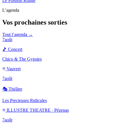
Le Poisson Rouge
L’agenda
Vos prochaines sorties
Tout l’agenda →
7
août
🎵
Concert
Chico & The Gypsies
Vauvert
7
août
🎭
Théâtre
Les Precieuses Ridicules
ILLUSTRE THEATRE · Pézenas
7
août