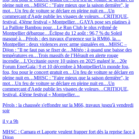
pleine nuit en…
MHSC : "Faire mieux que la saison dernière", le
mot…
Un feu de voiture se déclare en pleine nuit en…
Un
commerçant d'Agde publie les visages de voleurs…
CRITIQUE,
festival. 43ème festival « Montpellier…
GAYA pose ses platines à
La Paillote Bambou pour…
Le Run Club le plus rythmé de
Montpellier débarque…
Éclipse du 12 août : 96,7 % du Soleil
masqué à…
Pérols : des travaux d'urgence sur la RM66, la…
Montpellier : deux violences avec arme signalées en…
MHSC –
Dijon : "Il ne faut pas se fixer de…
Météo : à quand une baisse des
températures en…
Trois massifs de l’Hérault en alerte rouge
incendie…
L'Occitanie ouvre 10 usines en 2025 malgré le…
20e
Forum EnerGaïa | 9 et 10 décembre à Montpellier
Un monde fou,
fou, fou pour le concert gratuit en…
Un feu de voiture se déclare en
pleine nuit en…
MHSC : "Faire mieux que la saison dernière", le
mot…
Un feu de voiture se déclare en pleine nuit en…
Un
commerçant d'Agde publie les visages de voleurs…
CRITIQUE,
festival. 43ème festival « Montpellier…
Pérols : la chaussée s'effondre sur la M66, travaux jusqu'à vendredi
soir
il y a 9h
MHSC : Camara et Laporte veulent frapper fort dès la reprise face à
Dijon