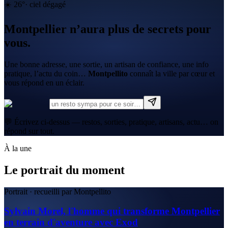
☀️
26
°
·
ciel dégagé
Montpellier n’aura plus de secrets pour
vous.
Une bonne adresse, une sortie, un artisan de confiance, une info
pratique, l’actu du coin…
Montpellito
connaît la ville par cœur et
vous répond en un éclair.
💬 Écrivez ci-dessus — restos, sorties, pratique, artisans, actu… on
répond sur tout.
À la une
Le portrait du moment
Portrait · recueilli par Montpellito
Sylvain Morel, l'homme qui transforme Montpellier
en terrain d'aventure avec Exod