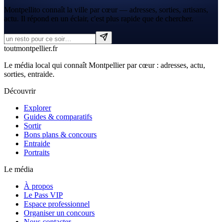
Montpellito connaît la ville par cœur — adresses, sorties, artisans,
actu. Il répond en un éclair, c'est plus rapide que de chercher.
tout
montpellier
.fr
Le média local qui connaît Montpellier par cœur : adresses, actu,
sorties, entraide.
Découvrir
Explorer
Guides & comparatifs
Sortir
Bons plans & concours
Entraide
Portraits
Le média
À propos
Le Pass VIP
Espace professionnel
Organiser un concours
Nous contacter