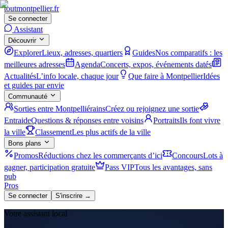
tout
montpellier
.fr
Se connecter
Assistant
Découvrir
Explorer
Lieux, adresses, quartiers
Guides
Nos comparatifs : les
meilleures adresses
Agenda
Concerts, expos, événements datés
Actualités
L’info locale, chaque jour
Que faire à Montpellier
Idées
et guides par envie
Communauté
Sorties entre Montpelliérains
Créez ou rejoignez une sortie
Entraide
Questions & réponses entre voisins
Portraits
Ils font vivre
la ville
Classement
Les plus actifs de la ville
Bons plans
Promos
Réductions chez les commerçants d’ici
Concours
Lots à
gagner, participation gratuite
Pass VIP
Tous les avantages, sans
pub
Pros
Se connecter
S'inscrire →
Votre assistant local