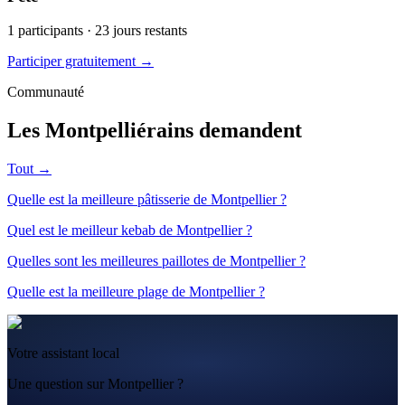
1
participants ·
23
jours restants
Participer gratuitement →
Communauté
Les Montpelliérains demandent
Tout →
Quelle est la meilleure pâtisserie de Montpellier ?
Quel est le meilleur kebab de Montpellier ?
Quelles sont les meilleures paillotes de Montpellier ?
Quelle est la meilleure plage de Montpellier ?
Votre assistant local
Une question sur Montpellier ?