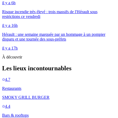
il y a 6h
Risque incendie très élevé : trois massifs de l'Hérault sous
restrictions ce vendredi
il y a 16h
Hérault : une semaine marquée par un hommage à un pompier
disparu et une tournée des sous-préfets
il y a 17h
À découvrir
Les lieux incontournables
4.7
Restaurants
SMOKY GRILL BURGER
4.4
Bars & rooftops