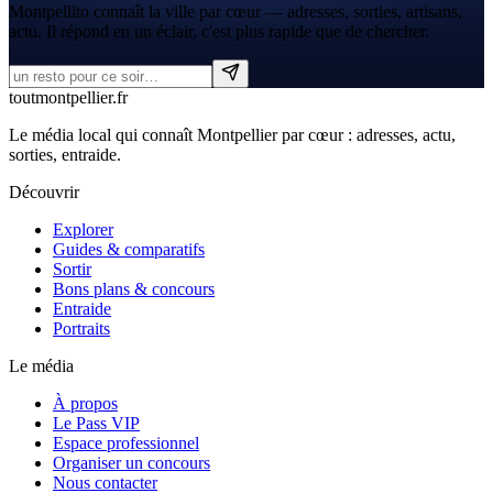
Montpellito connaît la ville par cœur — adresses, sorties, artisans,
actu. Il répond en un éclair, c'est plus rapide que de chercher.
tout
montpellier
.fr
Le média local qui connaît Montpellier par cœur : adresses, actu,
sorties, entraide.
Découvrir
Explorer
Guides & comparatifs
Sortir
Bons plans & concours
Entraide
Portraits
Le média
À propos
Le Pass VIP
Espace professionnel
Organiser un concours
Nous contacter