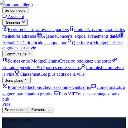
tout
montpellier
.fr
Se connecter
Assistant
Découvrir
Explorer
Lieux, adresses, quartiers
Guides
Nos comparatifs : les
meilleures adresses
Agenda
Concerts, expos, événements datés
Actualités
L’info locale, chaque jour
Que faire à Montpellier
Idées
et guides par envie
Communauté
Sorties entre Montpelliérains
Créez ou rejoignez une sortie
Entraide
Questions & réponses entre voisins
Portraits
Ils font vivre
la ville
Classement
Les plus actifs de la ville
Bons plans
Promos
Réductions chez les commerçants d’ici
Concours
Lots à
gagner, participation gratuite
Pass VIP
Tous les avantages, sans
pub
Pros
Se connecter
S'inscrire →
Votre assistant local