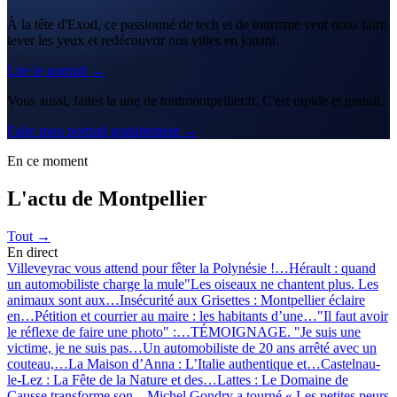
À la tête d'Exod, ce passionné de tech et de tourisme veut nous faire
lever les yeux et redécouvrir nos villes en jouant.
Lire le portrait →
Vous aussi, faites la une de toutmontpellier.fr. C'est rapide et gratuit.
Faire mon portrait gratuitement →
En ce moment
L'actu de Montpellier
Tout →
En direct
Villeveyrac vous attend pour fêter la Polynésie !…
Hérault : quand
un automobiliste charge la mule
"Les oiseaux ne chantent plus. Les
animaux sont aux…
Insécurité aux Grisettes : Montpellier éclaire
en…
Pétition et courrier au maire : les habitants d’une…
"Il faut avoir
le réflexe de faire une photo" :…
TÉMOIGNAGE. "Je suis une
victime, je ne suis pas…
Un automobiliste de 20 ans arrêté avec un
couteau,…
La Maison d’Anna : L’Italie authentique et…
Castelnau-
le-Lez : La Fête de la Nature et des…
Lattes : Le Domaine de
Causse transforme son…
Michel Gondry a tourné « Les petites peurs