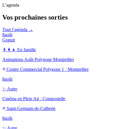
L’agenda
Vos prochaines sorties
Tout l’agenda →
8
août
Gratuit
👨‍👩‍👧
En famille
Animations Août Polygone Montpellier
Centre Commercial Polygone 1 · Montpellier
8
août
✨
Autre
Cinéma en Plein Air : Compostelle
Saint-Germain-de-Calberte
8
août
✨
Autre