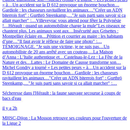
» à…
Un accident sur la D 612 provoque un énorme bouchon…
Gardiole : les chasseurs ravitaillent les animaux…
"Créer un ADN
biterrois fort" : Gurthrö Steenkamp,…
"Je suis parti sans savoir si ça
allait marcher" :…
Villeveyrac vous attend pour fêter la Polynésie
!…
Hérault : quand un automobiliste charge la mule
"Les oiseaux ne
chantent plus. Les animaux sont aux…
Insécurité aux Grisettes :
Montpellier éclaire en…
Pétition et courrier au maire : les habitants
d’une…
"Il faut avoir le réflexe de faire une photo" :…
TÉMOIGNAGE. "Je suis une victime, je ne suis pas…
Un
automobiliste de 20 ans arrêté avec un couteau,…
La Maison
d’Anna : L’Italie authentique et…
Castelnau-le-Lez : La Fête de la
Nature et des…
Lattes : Le Domaine de Causse transforme son…
Michel Gondry a tourné « Les petites peurs » à…
Un accident sur la
D 612 provoque un énorme bouchon…
Gardiole : les chasseurs
ravitaillent les animaux…
"Créer un ADN biterrois fort" : Gurthrö
Steenkamp,…
"Je suis parti sans savoir si ça allait marcher" :…
Sécheresse dans l'Hérault : la faune sauvage secourue à coups de
bacs d'eau
il y a 2h
MHSC-Dijon : La Mosson retrouve ses couleurs pour l'ouverture de
la Ligue 2