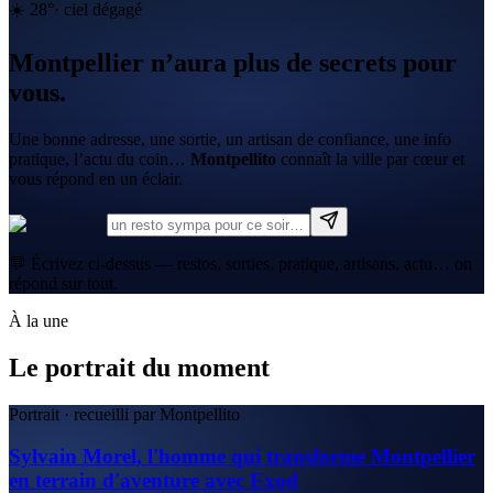
☀️
28
°
·
ciel dégagé
Montpellier n’aura plus de secrets pour
vous.
Une bonne adresse, une sortie, un artisan de confiance, une info
pratique, l’actu du coin…
Montpellito
connaît la ville par cœur et
vous répond en un éclair.
💬 Écrivez ci-dessus — restos, sorties, pratique, artisans, actu… on
répond sur tout.
À la une
Le portrait du moment
Portrait · recueilli par Montpellito
Sylvain Morel, l'homme qui transforme Montpellier
en terrain d'aventure avec Exod