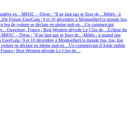
ignalées en…
MHSC – Dijon : "Il ne faut pas se fixer de…
Météo : à
…
20e Forum EnerGaïa | 9 et 10 décembre à Montpellier
Un monde fou,
n feu de voiture se déclare en pleine nuit en…
Un commerçant
ier…
Ouverture, France | Best Western dévoile Le Clos de…
Éclipse du
…
MHSC – Dijon : "Il ne faut pas se fixer de…
Météo : à quand une
 EnerGaïa | 9 et 10 décembre à Montpellier
Un monde fou, fou, fou
 voiture se déclare en pleine nuit en…
Un commerçant d'Agde publie
 France | Best Western dévoile Le Clos de…