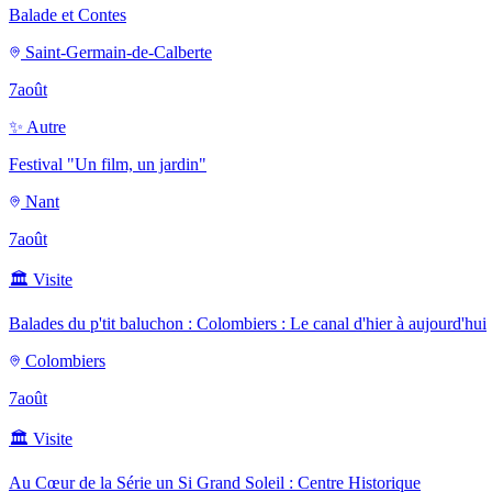
Balade et Contes
Saint-Germain-de-Calberte
7
août
✨
Autre
Festival "Un film, un jardin"
Nant
7
août
🏛️
Visite
Balades du p'tit baluchon : Colombiers : Le canal d'hier à aujourd'hui
Colombiers
7
août
🏛️
Visite
Au Cœur de la Série un Si Grand Soleil : Centre Historique