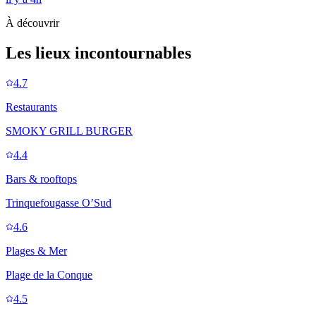
À découvrir
Les lieux incontournables
4.7
Restaurants
SMOKY GRILL BURGER
4.4
Bars & rooftops
Trinquefougasse O’Sud
4.6
Plages & Mer
Plage de la Conque
4.5