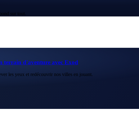
pond sur tout.
n terrain d'aventure avec Exod
ver les yeux et redécouvrir nos villes en jouant.