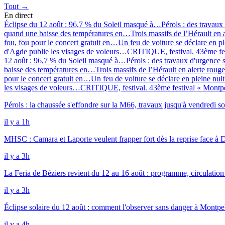
Tout →
En direct
Éclipse du 12 août : 96,7 % du Soleil masqué à…
Pérols : des travau
quand une baisse des températures en…
Trois massifs de l’Hérault en
fou, fou pour le concert gratuit en…
Un feu de voiture se déclare en p
d'Agde publie les visages de voleurs…
CRITIQUE, festival. 43ème fe
12 août : 96,7 % du Soleil masqué à…
Pérols : des travaux d'urgence
baisse des températures en…
Trois massifs de l’Hérault en alerte rou
pour le concert gratuit en…
Un feu de voiture se déclare en pleine nu
les visages de voleurs…
CRITIQUE, festival. 43ème festival « Montp
Pérols : la chaussée s'effondre sur la M66, travaux jusqu'à vendredi so
il y a 1h
MHSC : Camara et Laporte veulent frapper fort dès la reprise face à 
il y a 3h
La Feria de Béziers revient du 12 au 16 août : programme, circulation
il y a 3h
Éclipse solaire du 12 août : comment l'observer sans danger à Montpel
il y a 4h