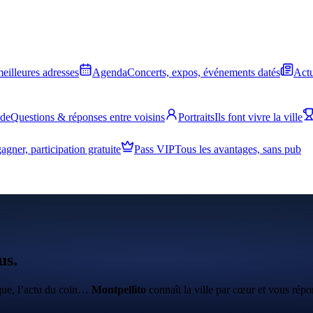
meilleures adresses
Agenda
Concerts, expos, événements datés
Actu
ide
Questions & réponses entre voisins
Portraits
Ils font vivre la ville
agner, participation gratuite
Pass VIP
Tous les avantages, sans pub
us.
ique, l’actu du coin…
Montpellito
connaît la ville par cœur et vous répo