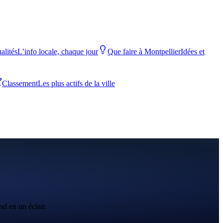
alités
L’info locale, chaque jour
Que faire à Montpellier
Idées et
Classement
Les plus actifs de la ville
nd en un éclair.