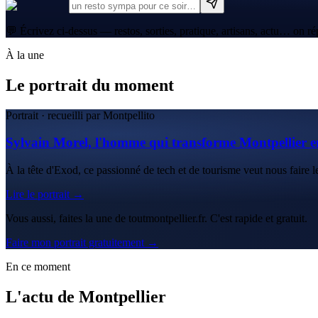
💬 Écrivez ci-dessus — restos, sorties, pratique, artisans, actu… on ré
À la une
Le portrait du moment
Portrait · recueilli par Montpellito
Sylvain Morel, l'homme qui transforme Montpellier e
À la tête d'Exod, ce passionné de tech et de tourisme veut nous faire le
Lire le portrait →
Vous aussi, faites la une de toutmontpellier.fr. C'est rapide et gratuit.
Faire mon portrait gratuitement →
En ce moment
L'actu de Montpellier