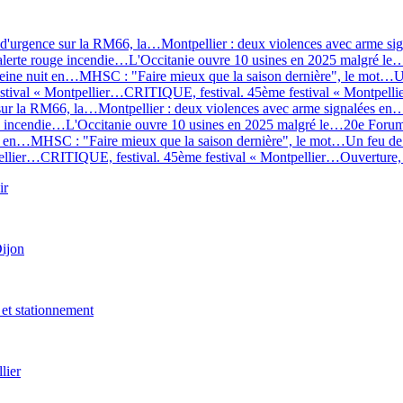
x d'urgence sur la RM66, la…
Montpellier : deux violences avec arme s
 alerte rouge incendie…
L'Occitanie ouvre 10 usines en 2025 malgré le
leine nuit en…
MHSC : "Faire mieux que la saison dernière", le mot…
U
stival « Montpellier…
CRITIQUE, festival. 45ème festival « Montpell
 sur la RM66, la…
Montpellier : deux violences avec arme signalées en
ge incendie…
L'Occitanie ouvre 10 usines en 2025 malgré le…
20e Forum
it en…
MHSC : "Faire mieux que la saison dernière", le mot…
Un feu de
ellier…
CRITIQUE, festival. 45ème festival « Montpellier…
Ouverture,
ir
Dijon
 et stationnement
lier