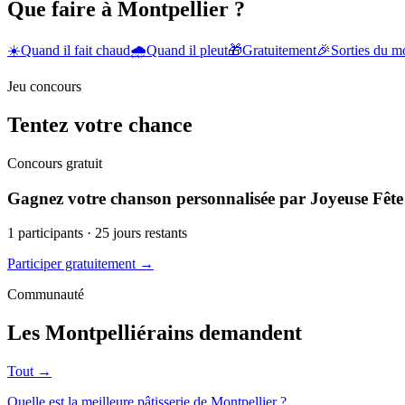
Que faire à Montpellier ?
☀️
Quand il fait chaud
🌧️
Quand il pleut
🎁
Gratuitement
🎉
Sorties du 
Jeu concours
Tentez votre chance
Concours gratuit
Gagnez votre chanson personnalisée par Joyeuse Fête
1
participants ·
25
jours restants
Participer gratuitement →
Communauté
Les Montpelliérains demandent
Tout →
Quelle est la meilleure pâtisserie de Montpellier ?