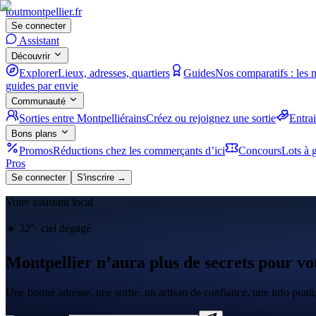
tout
montpellier
.fr
Se connecter
Assistant
Découvrir
Explorer
Lieux, adresses, quartiers
Guides
Nos comparatifs : les 
guides par envie
Communauté
Sorties entre Montpelliérains
Créez ou rejoignez une sortie
Entra
Bons plans
Promos
Réductions chez les commerçants d’ici
Concours
Lots à g
Pros
Se connecter
S'inscrire →
Votre assistant local
☀️
32
°
·
ciel dégagé
Montpellier n’aura plus de secrets pour vo
Une bonne adresse, une sortie, un artisan de confiance, une info prat