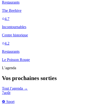
Restaurants
The Beehive
4.7
Incontournables
Centre historique
4.2
Restaurants
Le Poisson Rouge
L’agenda
Vos prochaines sorties
Tout l’agenda →
7
août
⚽
Sport