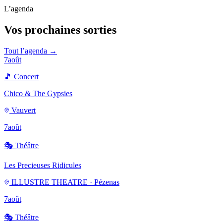
L’agenda
Vos prochaines sorties
Tout l’agenda →
7
août
🎵
Concert
Chico & The Gypsies
Vauvert
7
août
🎭
Théâtre
Les Precieuses Ridicules
ILLUSTRE THEATRE · Pézenas
7
août
🎭
Théâtre