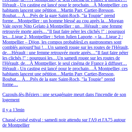
Hérault - Un casting est lancé pour le prochain…
À Montpellier, ces
habitants lancent une pétition…
Martin Parr, Cartier-Bresson,
Boubat… À…
Près de la gare Saint-Roch, "la Toupie" prend
forme…
Montpellier : un homme blessé au cou après la…
Morgan
Vale ouvre Nito Gelato à Montpellier : un…
Hérault : une femme
retrouvée morte après…
"Il faut faire péter les clichés !" : pourquoi
les…
Ligue 2, Montpellier : Selon Julien Laporte, « la…
Ligue 2 :
Montpellier – Dijon, les compos probables
Les gastronomes sont
comblés aujourd’hui !…
Un samedi rouge sur les routes de l'Hérault,
de…
Hérault : une femme retrouvée morte après…
"Il faut faire péter
les clichés !" : pourquoi les…
Un samedi rouge sur les routes de
l'Hérault, de…
À Montpellier, le seul cinéma de France à diffuser…
Hérault - Un casting est lancé pour le prochain…
À Montpellier, ces
habitants lancent une pétition…
Martin Parr, Cartier-Bresson,
Boubat… À…
Près de la gare Saint-Roch, "la Toupie" prend
forme…
Cazouls-lès-Béziers : une sexagénaire meurt dans l'incendie de son
logement
il y a 13min
Chassé-croisé estival : samedi noir attendu sur l'A9 et l'A75 autour
de Montpellier