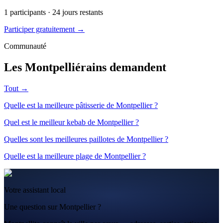
1
participants ·
24
jours restants
Participer gratuitement →
Communauté
Les Montpelliérains demandent
Tout →
Quelle est la meilleure pâtisserie de Montpellier ?
Quel est le meilleur kebab de Montpellier ?
Quelles sont les meilleures paillotes de Montpellier ?
Quelle est la meilleure plage de Montpellier ?
Votre assistant local
Une question sur Montpellier ?