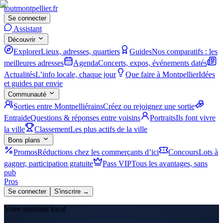
tout
montpellier
.fr
Se connecter
Assistant
Découvrir
Explorer
Lieux, adresses, quartiers
Guides
Nos comparatifs : les
meilleures adresses
Agenda
Concerts, expos, événements datés
Actualités
L’info locale, chaque jour
Que faire à Montpellier
Idées
et guides par envie
Communauté
Sorties entre Montpelliérains
Créez ou rejoignez une sortie
Entraide
Questions & réponses entre voisins
Portraits
Ils font vivre
la ville
Classement
Les plus actifs de la ville
Bons plans
Promos
Réductions chez les commerçants d’ici
Concours
Lots à
gagner, participation gratuite
Pass VIP
Tous les avantages, sans
pub
Pros
Se connecter
S'inscrire →
Votre assistant local