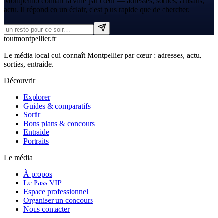
Montpellito connaît la ville par cœur — adresses, sorties, artisans,
actu. Il répond en un éclair, c'est plus rapide que de chercher.
tout
montpellier
.fr
Le média local qui connaît Montpellier par cœur : adresses, actu,
sorties, entraide.
Découvrir
Explorer
Guides & comparatifs
Sortir
Bons plans & concours
Entraide
Portraits
Le média
À propos
Le Pass VIP
Espace professionnel
Organiser un concours
Nous contacter