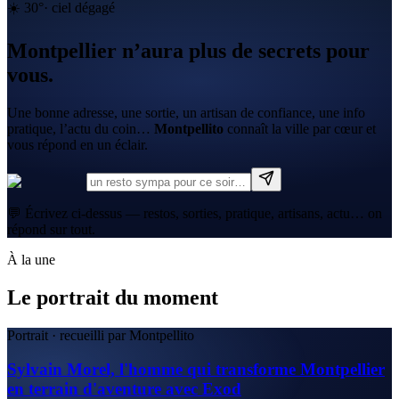
☀️
30
°
·
ciel dégagé
Montpellier n’aura plus de secrets pour
vous.
Une bonne adresse, une sortie, un artisan de confiance, une info
pratique, l’actu du coin…
Montpellito
connaît la ville par cœur et
vous répond en un éclair.
💬 Écrivez ci-dessus — restos, sorties, pratique, artisans, actu… on
répond sur tout.
À la une
Le portrait du moment
Portrait · recueilli par Montpellito
Sylvain Morel, l'homme qui transforme Montpellier
en terrain d'aventure avec Exod