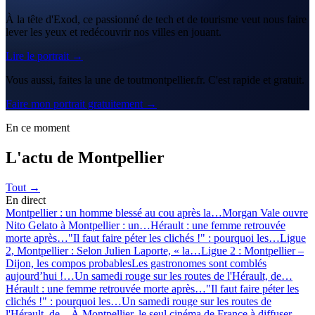
À la tête d'Exod, ce passionné de tech et de tourisme veut nous faire
lever les yeux et redécouvrir nos villes en jouant.
Lire le portrait →
Vous aussi, faites la une de toutmontpellier.fr. C'est rapide et gratuit.
Faire mon portrait gratuitement →
En ce moment
L'actu de Montpellier
Tout →
En direct
Montpellier : un homme blessé au cou après la…
Morgan Vale ouvre
Nito Gelato à Montpellier : un…
Hérault : une femme retrouvée
morte après…
"Il faut faire péter les clichés !" : pourquoi les…
Ligue
2, Montpellier : Selon Julien Laporte, « la…
Ligue 2 : Montpellier –
Dijon, les compos probables
Les gastronomes sont comblés
aujourd’hui !…
Un samedi rouge sur les routes de l'Hérault, de…
Hérault : une femme retrouvée morte après…
"Il faut faire péter les
clichés !" : pourquoi les…
Un samedi rouge sur les routes de
l'Hérault, de…
À Montpellier, le seul cinéma de France à diffuser…