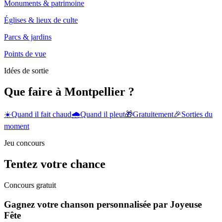
Monuments & patrimoine
Églises & lieux de culte
Parcs & jardins
Points de vue
Idées de sortie
Que faire à Montpellier ?
☀️
Quand il fait chaud
🌧️
Quand il pleut
🎁
Gratuitement
🎉
Sorties du
moment
Jeu concours
Tentez votre chance
Concours gratuit
Gagnez votre chanson personnalisée par Joyeuse
Fête