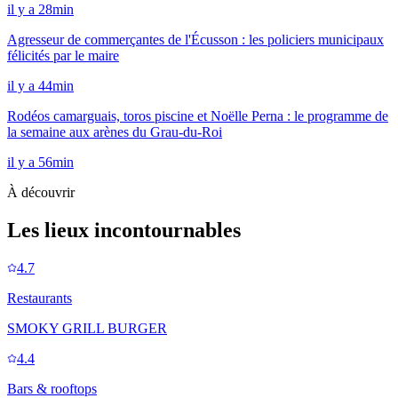
il y a 28min
Agresseur de commerçantes de l'Écusson : les policiers municipaux
félicités par le maire
il y a 44min
Rodéos camarguais, toros piscine et Noëlle Perna : le programme de
la semaine aux arènes du Grau-du-Roi
il y a 56min
À découvrir
Les lieux incontournables
4.7
Restaurants
SMOKY GRILL BURGER
4.4
Bars & rooftops