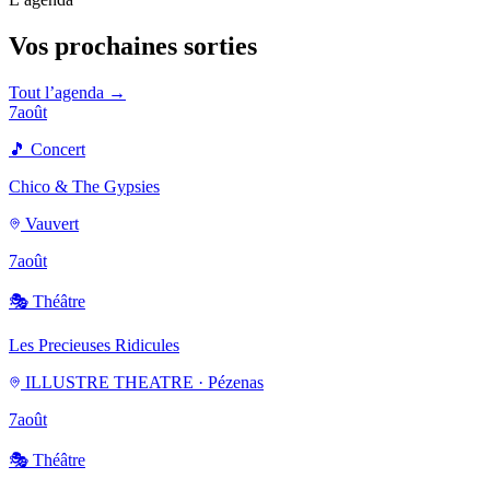
Vos prochaines sorties
Tout l’agenda →
7
août
🎵
Concert
Chico & The Gypsies
Vauvert
7
août
🎭
Théâtre
Les Precieuses Ridicules
ILLUSTRE THEATRE · Pézenas
7
août
🎭
Théâtre