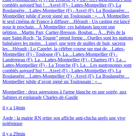
comblés aujourd’hui !…
Asvel (F) - Lattes-Montpellier (F), La
Boulangère…
Lattes-Montpellier (F) - Asvel (F), La Boulangère…
Montpellier jubile d’avoir signé un Toulousain : «…
À Montpellier,
le seul cinéma de France à diffuser…
Hérault - Un casting est lancé
pour le prochain…
À Montpellier, ces habitants lancent une
pétition…
Martin Parr, Cartier-Bresson, Boubat… À…
Près de la
gare Saint-Roch, "la Toupie" prend forme…
Quelles sont les stations
balnéaires les moins…
Lunel, une terre de quilles de huit, sacrera
les…
Hérault : Lo Capelet, la célèbre course sur mat de…
Lattes-
Montpellier (F) - Toulouse (F), La…
Lattes-Montpellier (F) -
Landerneau (F), La…
Lattes-Montpellier (F) - Chartres (F), La…
Lattes-Montpellier (F) - La Tronche (F), La…
Les gastronomes sont
comblés aujourd’hui !…
Asvel (F) - Lattes-Montpellier (F), La
Boulangère…
Lattes-Montpellier (F) - Asvel (F), La Boulangère…
Montpellier jubile d’avoir signé un Toulousain : «…
Montpellier : deux agressions à l'arme blanche en une soirée, aux
Sabines et esplanade Charles-de-Gaulle
il y a 14min
Agde : la mairie RN retire son affiche anti-chicha après une vive
polémique
il y a 29min