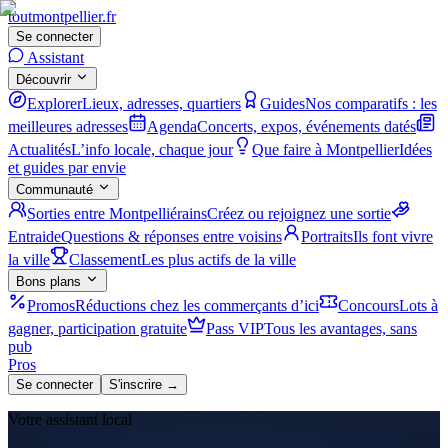
tout
montpellier
.fr
Se connecter
Assistant
Découvrir
Explorer
Lieux, adresses, quartiers
Guides
Nos comparatifs : les
meilleures adresses
Agenda
Concerts, expos, événements datés
Actualités
L’info locale, chaque jour
Que faire à Montpellier
Idées
et guides par envie
Communauté
Sorties entre Montpelliérains
Créez ou rejoignez une sortie
Entraide
Questions & réponses entre voisins
Portraits
Ils font vivre
la ville
Classement
Les plus actifs de la ville
Bons plans
Promos
Réductions chez les commerçants d’ici
Concours
Lots à
gagner, participation gratuite
Pass VIP
Tous les avantages, sans
pub
Pros
Se connecter
S'inscrire →
Votre assistant local