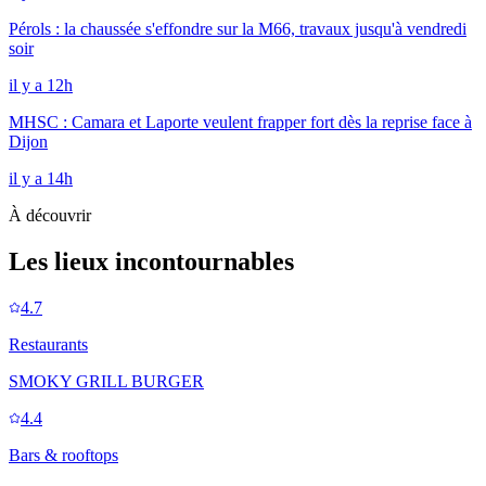
Pérols : la chaussée s'effondre sur la M66, travaux jusqu'à vendredi
soir
il y a 12h
MHSC : Camara et Laporte veulent frapper fort dès la reprise face à
Dijon
il y a 14h
À découvrir
Les lieux incontournables
4.7
Restaurants
SMOKY GRILL BURGER
4.4
Bars & rooftops