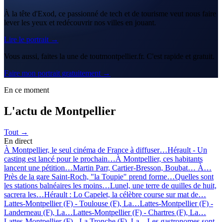
À la tête d'Exod, ce passionné de tech et de tourisme veut nous faire
lever les yeux et redécouvrir nos villes en jouant.
Lire le portrait →
Vous aussi, faites la une de toutmontpellier.fr. C'est rapide et gratuit.
Faire mon portrait gratuitement →
En ce moment
L'actu de Montpellier
Tout →
En direct
À Montpellier, le seul cinéma de France à diffuser…
Hérault - Un
casting est lancé pour le prochain…
À Montpellier, ces habitants
lancent une pétition…
Martin Parr, Cartier-Bresson, Boubat… À…
Près de la gare Saint-Roch, "la Toupie" prend forme…
Quelles sont
les stations balnéaires les moins…
Lunel, une terre de quilles de huit,
sacrera les…
Hérault : Lo Capelet, la célèbre course sur mat de…
Lattes-Montpellier (F) - Toulouse (F), La…
Lattes-Montpellier (F) -
Landerneau (F), La…
Lattes-Montpellier (F) - Chartres (F), La…
Lattes-Montpellier (F) - La Tronche (F), La…
Les gastronomes sont