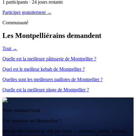
1
participants ·
24
jours restants
Participer gratuitement →
Communauté
Les Montpelliérains demandent
Tout →
Quelle est la meilleure pâtisserie de Montpellier ?
Quel est le meilleur kebab de Montpellier ?
Quelles sont les meilleures paillotes de Montpellier ?
Quelle est la meilleure plage de Montpellier ?
Votre assistant local
Une question sur Montpellier ?
Montpellito connaît la ville par cœur — adresses, sorties, artisans,