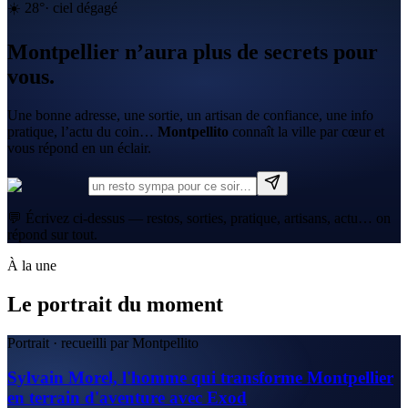
☀️
28
°
·
ciel dégagé
Montpellier n’aura plus de secrets pour
vous.
Une bonne adresse, une sortie, un artisan de confiance, une info
pratique, l’actu du coin…
Montpellito
connaît la ville par cœur et
vous répond en un éclair.
💬 Écrivez ci-dessus — restos, sorties, pratique, artisans, actu… on
répond sur tout.
À la une
Le portrait du moment
Portrait · recueilli par Montpellito
Sylvain Morel, l'homme qui transforme Montpellier
en terrain d'aventure avec Exod