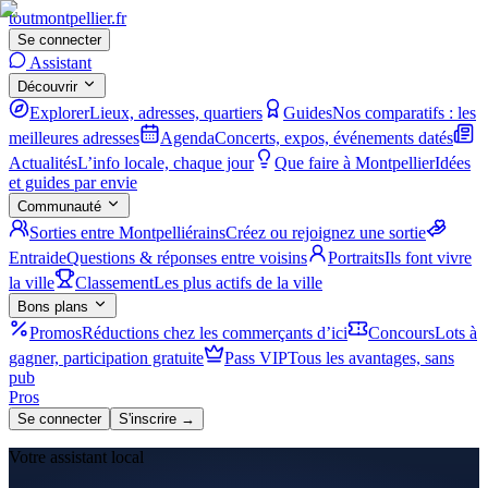
tout
montpellier
.fr
Se connecter
Assistant
Découvrir
Explorer
Lieux, adresses, quartiers
Guides
Nos comparatifs : les
meilleures adresses
Agenda
Concerts, expos, événements datés
Actualités
L’info locale, chaque jour
Que faire à Montpellier
Idées
et guides par envie
Communauté
Sorties entre Montpelliérains
Créez ou rejoignez une sortie
Entraide
Questions & réponses entre voisins
Portraits
Ils font vivre
la ville
Classement
Les plus actifs de la ville
Bons plans
Promos
Réductions chez les commerçants d’ici
Concours
Lots à
gagner, participation gratuite
Pass VIP
Tous les avantages, sans
pub
Pros
Se connecter
S'inscrire →
Votre assistant local