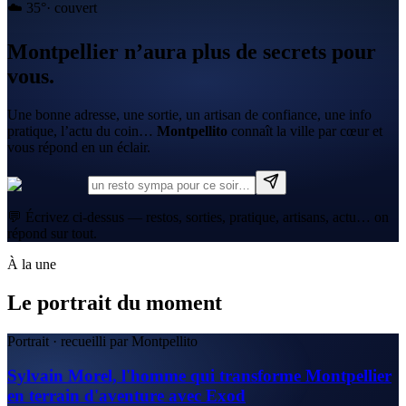
☁️
35
°
·
couvert
Montpellier n’aura plus de secrets pour
vous.
Une bonne adresse, une sortie, un artisan de confiance, une info
pratique, l’actu du coin…
Montpellito
connaît la ville par cœur et
vous répond en un éclair.
💬 Écrivez ci-dessus — restos, sorties, pratique, artisans, actu… on
répond sur tout.
À la une
Le portrait du moment
Portrait · recueilli par Montpellito
Sylvain Morel, l'homme qui transforme Montpellier
en terrain d'aventure avec Exod