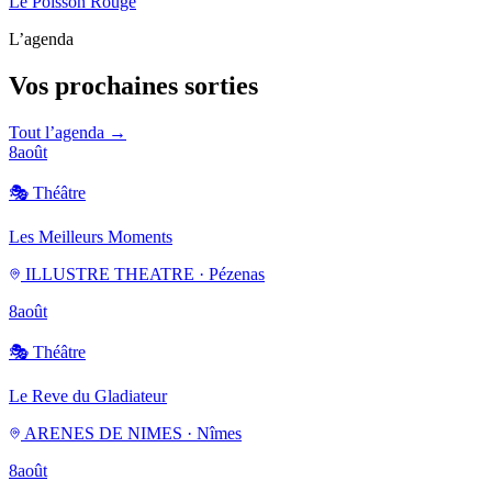
Le Poisson Rouge
L’agenda
Vos prochaines sorties
Tout l’agenda →
8
août
🎭
Théâtre
Les Meilleurs Moments
ILLUSTRE THEATRE · Pézenas
8
août
🎭
Théâtre
Le Reve du Gladiateur
ARENES DE NIMES · Nîmes
8
août