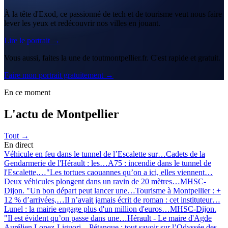
À la tête d'Exod, ce passionné de tech et de tourisme veut nous faire
lever les yeux et redécouvrir nos villes en jouant.
Lire le portrait →
Vous aussi, faites la une de toutmontpellier.fr. C'est rapide et gratuit.
Faire mon portrait gratuitement →
En ce moment
L'actu de Montpellier
Tout →
En direct
Véhicule en feu dans le tunnel de l’Escalette sur…
Cadets de la
Gendarmerie de l'Hérault : les…
A75 : incendie dans le tunnel de
l'Escalette,…
"Les tortues caouannes qu’on a ici, elles viennent…
Deux véhicules plongent dans un ravin de 20 mètres…
MHSC-
Dijon. "Un bon départ peut lancer une…
Tourisme à Montpellier : +
12 % d’arrivées,…
Il n’avait jamais écrit de roman : cet instituteur…
Lunel : la mairie engage plus d'un million d'euros…
MHSC-Dijon.
"Il est évident qu’on passe dans une…
Hérault - Le maire d'Agde
Aurélien Lopez-Liguori…
Pétanque : tout savoir sur l’Odyssée des