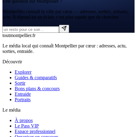
Une question sur Montpellier ?
Montpellito connaît la ville par cœur — adresses, sorties, artisans,
actu. Il répond en un éclair, c'est plus rapide que de chercher.
tout
montpellier
.fr
Le média local qui connaît Montpellier par cœur : adresses, actu,
sorties, entraide.
Découvrir
Explorer
Guides & comparatifs
Sortir
Bons plans & concours
Entraide
Portraits
Le média
À propos
Le Pass VIP
Espace professionnel
Organiser un concours