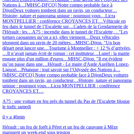
Nations à…
[MHSC-DFCO] Notre compo probable face à
Dijon
Deux voitures tombent dans un ravin, un conducteur…
Histoire, nature et panorama unique : pourquoi vous…
Licra
MONTPELLIER : conférence CROYANCES ET…
Véhicule en
feu dans le tunnel de l’Escalette sur…
Cadets de la Gendarmerie de
l'Hérault : les…
A75 : incendie dans le tunnel de l'Escalette,…
"Les
tortues caouannes qu’on a ici, elles viennent…
Deux véhicules
plongent dans un ravin de 20 mètres…
MHSC-Dijon. "Un bon
départ peut lancer une…
Tourisme à Montpellier : + 12 % d’arrivées,
…
Il n’avait jamais écrit de roman : cet instituteur…
Lunel : la mairie
engage plus d'un million d'euros…
MHSC-Dijon. "Il est évident
qu’on passe dans une…
Hérault - Le maire d'Agde Aurélien Lopez-
Liguori…
Pétanque : tout savoir sur l’Odyssée des Nations à…
[MHSC-DFCO] Notre compo probable face à Dijon
Deux voitures
tombent dans un ravin, un conducteur…
Histoire, nature et panorama
unique : pourquoi vous…
Licra MONTPELLIER : conférence
CROYANCES ET…
A75 : une voiture en feu près du tunnel du Pas de l'Escalette bloque
le trafic samedi
il y a 46min
Hérault : un feu de forêt à Péret et un feu de caravane à Mèze
marquent un week-end sous tension