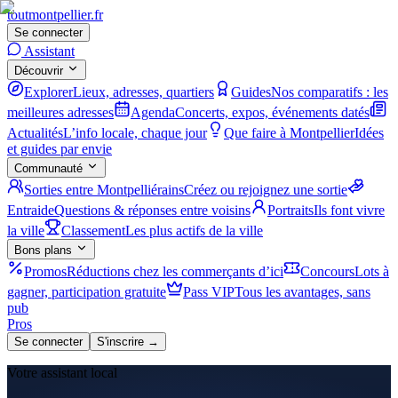
tout
montpellier
.fr
Se connecter
Assistant
Découvrir
Explorer
Lieux, adresses, quartiers
Guides
Nos comparatifs : les
meilleures adresses
Agenda
Concerts, expos, événements datés
Actualités
L’info locale, chaque jour
Que faire à Montpellier
Idées
et guides par envie
Communauté
Sorties entre Montpelliérains
Créez ou rejoignez une sortie
Entraide
Questions & réponses entre voisins
Portraits
Ils font vivre
la ville
Classement
Les plus actifs de la ville
Bons plans
Promos
Réductions chez les commerçants d’ici
Concours
Lots à
gagner, participation gratuite
Pass VIP
Tous les avantages, sans
pub
Pros
Se connecter
S'inscrire →
Votre assistant local