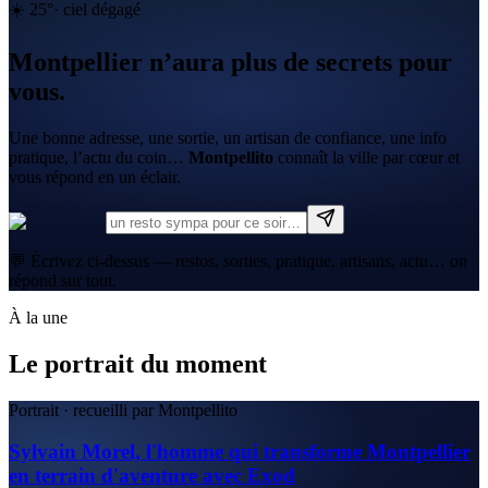
☀️
25
°
·
ciel dégagé
Montpellier n’aura plus de secrets pour
vous.
Une bonne adresse, une sortie, un artisan de confiance, une info
pratique, l’actu du coin…
Montpellito
connaît la ville par cœur et
vous répond en un éclair.
💬 Écrivez ci-dessus — restos, sorties, pratique, artisans, actu… on
répond sur tout.
À la une
Le portrait du moment
Portrait · recueilli par Montpellito
Sylvain Morel, l'homme qui transforme Montpellier
en terrain d'aventure avec Exod