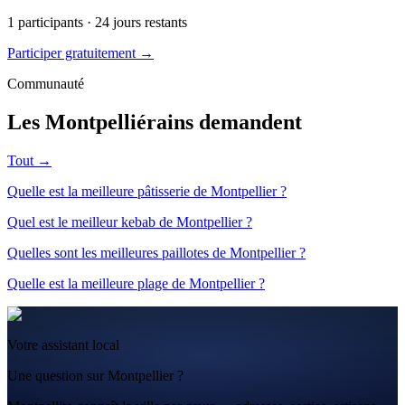
1
participants ·
24
jours restants
Participer gratuitement →
Communauté
Les Montpelliérains demandent
Tout →
Quelle est la meilleure pâtisserie de Montpellier ?
Quel est le meilleur kebab de Montpellier ?
Quelles sont les meilleures paillotes de Montpellier ?
Quelle est la meilleure plage de Montpellier ?
Votre assistant local
Une question sur Montpellier ?