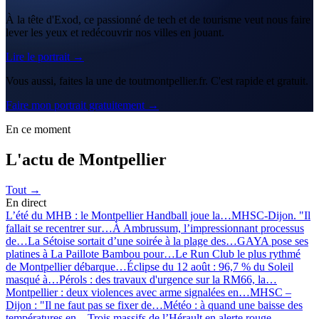
À la tête d'Exod, ce passionné de tech et de tourisme veut nous faire
lever les yeux et redécouvrir nos villes en jouant.
Lire le portrait →
Vous aussi, faites la une de toutmontpellier.fr. C'est rapide et gratuit.
Faire mon portrait gratuitement →
En ce moment
L'actu de Montpellier
Tout →
En direct
L’été du MHB : le Montpellier Handball joue la…
MHSC-Dijon. "Il
fallait se recentrer sur…
À Ambrussum, l’impressionnant processus
de…
La Sétoise sortait d’une soirée à la plage des…
GAYA pose ses
platines à La Paillote Bambou pour…
Le Run Club le plus rythmé
de Montpellier débarque…
Éclipse du 12 août : 96,7 % du Soleil
masqué à…
Pérols : des travaux d'urgence sur la RM66, la…
Montpellier : deux violences avec arme signalées en…
MHSC –
Dijon : "Il ne faut pas se fixer de…
Météo : à quand une baisse des
températures en…
Trois massifs de l’Hérault en alerte rouge