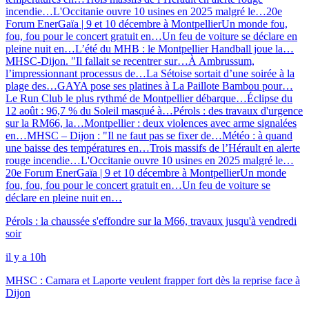
incendie…
L'Occitanie ouvre 10 usines en 2025 malgré le…
20e
Forum EnerGaïa | 9 et 10 décembre à Montpellier
Un monde fou,
fou, fou pour le concert gratuit en…
Un feu de voiture se déclare en
pleine nuit en…
L’été du MHB : le Montpellier Handball joue la…
MHSC-Dijon. "Il fallait se recentrer sur…
À Ambrussum,
l’impressionnant processus de…
La Sétoise sortait d’une soirée à la
plage des…
GAYA pose ses platines à La Paillote Bambou pour…
Le Run Club le plus rythmé de Montpellier débarque…
Éclipse du
12 août : 96,7 % du Soleil masqué à…
Pérols : des travaux d'urgence
sur la RM66, la…
Montpellier : deux violences avec arme signalées
en…
MHSC – Dijon : "Il ne faut pas se fixer de…
Météo : à quand
une baisse des températures en…
Trois massifs de l’Hérault en alerte
rouge incendie…
L'Occitanie ouvre 10 usines en 2025 malgré le…
20e Forum EnerGaïa | 9 et 10 décembre à Montpellier
Un monde
fou, fou, fou pour le concert gratuit en…
Un feu de voiture se
déclare en pleine nuit en…
Pérols : la chaussée s'effondre sur la M66, travaux jusqu'à vendredi
soir
il y a 10h
MHSC : Camara et Laporte veulent frapper fort dès la reprise face à
Dijon