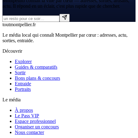
Montpellito connaît la ville par cœur — adresses, sorties, artisans,
actu. Il répond en un éclair, c'est plus rapide que de chercher.
tout
montpellier
.fr
Le média local qui connaît Montpellier par cœur : adresses, actu,
sorties, entraide.
Découvrir
Explorer
Guides & comparatifs
Sortir
Bons plans & concours
Entraide
Portraits
Le média
À propos
Le Pass VIP
Espace professionnel
Organiser un concours
Nous contacter