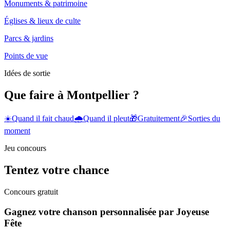
Monuments & patrimoine
Églises & lieux de culte
Parcs & jardins
Points de vue
Idées de sortie
Que faire à Montpellier ?
☀️
Quand il fait chaud
🌧️
Quand il pleut
🎁
Gratuitement
🎉
Sorties du
moment
Jeu concours
Tentez votre chance
Concours gratuit
Gagnez votre chanson personnalisée par Joyeuse
Fête