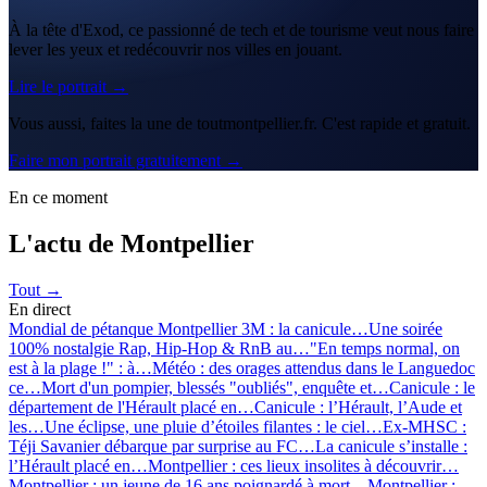
À la tête d'Exod, ce passionné de tech et de tourisme veut nous faire
lever les yeux et redécouvrir nos villes en jouant.
Lire le portrait →
Vous aussi, faites la une de toutmontpellier.fr. C'est rapide et gratuit.
Faire mon portrait gratuitement →
En ce moment
L'actu de Montpellier
Tout →
En direct
Mondial de pétanque Montpellier 3M : la canicule…
Une soirée
100% nostalgie Rap, Hip-Hop & RnB au…
"En temps normal, on
est à la plage !" : à…
Météo : des orages attendus dans le Languedoc
ce…
Mort d'un pompier, blessés "oubliés", enquête et…
Canicule : le
département de l'Hérault placé en…
Canicule : l’Hérault, l’Aude et
les…
Une éclipse, une pluie d’étoiles filantes : le ciel…
Ex-MHSC :
Téji Savanier débarque par surprise au FC…
La canicule s’installe :
l’Hérault placé en…
Montpellier : ces lieux insolites à découvrir…
Montpellier : un jeune de 16 ans poignardé à mort…
Montpellier :