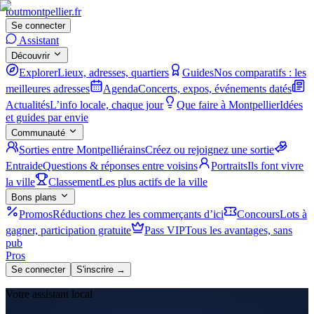
tout
montpellier
.fr
Se connecter
Assistant
Découvrir
Explorer
Lieux, adresses, quartiers
Guides
Nos comparatifs : les
meilleures adresses
Agenda
Concerts, expos, événements datés
Actualités
L’info locale, chaque jour
Que faire à Montpellier
Idées
et guides par envie
Communauté
Sorties entre Montpelliérains
Créez ou rejoignez une sortie
Entraide
Questions & réponses entre voisins
Portraits
Ils font vivre
la ville
Classement
Les plus actifs de la ville
Bons plans
Promos
Réductions chez les commerçants d’ici
Concours
Lots à
gagner, participation gratuite
Pass VIP
Tous les avantages, sans
pub
Pros
Se connecter
S'inscrire →
Votre assistant local