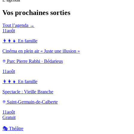
Vos prochaines sorties
Tout l’agenda →
11
août
👨‍👩‍👧
En famille
Cinéma en plein air « Juste une illusion »
Parc Pierre Rabhi · Bédarieus
11
août
👨‍👩‍👧
En famille
Spectacle : Vieille Branche
Saint-Germain-de-Calberte
11
août
Gratuit
🎭
Théâtre