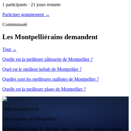
1
participants ·
21
jours restants
Participer gratuitement →
Communauté
Les Montpelliérains demandent
Tout →
Quelle est la meilleure pâtisserie de Montpellier ?
Quel est le meilleur kebab de Montpellier ?
Quelles sont les meilleures paillotes de Montpellier ?
Quelle est la meilleure plage de Montpellier ?
Votre assistant local
Une question sur Montpellier ?
Montpellito connaît la ville par cœur — adresses, sorties, artisans,