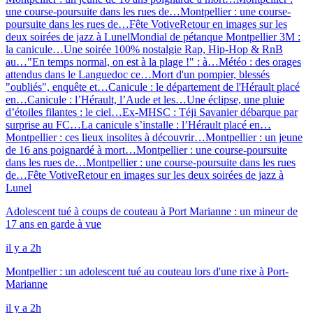
une course-poursuite dans les rues de…
Montpellier : une course-
poursuite dans les rues de…
Fête Votive
Retour en images sur les
deux soirées de jazz à Lunel
Mondial de pétanque Montpellier 3M :
la canicule…
Une soirée 100% nostalgie Rap, Hip-Hop & RnB
au…
"En temps normal, on est à la plage !" : à…
Météo : des orages
attendus dans le Languedoc ce…
Mort d'un pompier, blessés
"oubliés", enquête et…
Canicule : le département de l'Hérault placé
en…
Canicule : l’Hérault, l’Aude et les…
Une éclipse, une pluie
d’étoiles filantes : le ciel…
Ex-MHSC : Téji Savanier débarque par
surprise au FC…
La canicule s’installe : l’Hérault placé en…
Montpellier : ces lieux insolites à découvrir…
Montpellier : un jeune
de 16 ans poignardé à mort…
Montpellier : une course-poursuite
dans les rues de…
Montpellier : une course-poursuite dans les rues
de…
Fête Votive
Retour en images sur les deux soirées de jazz à
Lunel
Adolescent tué à coups de couteau à Port Marianne : un mineur de
17 ans en garde à vue
il y a 2h
Montpellier : un adolescent tué au couteau lors d'une rixe à Port-
Marianne
il y a 2h