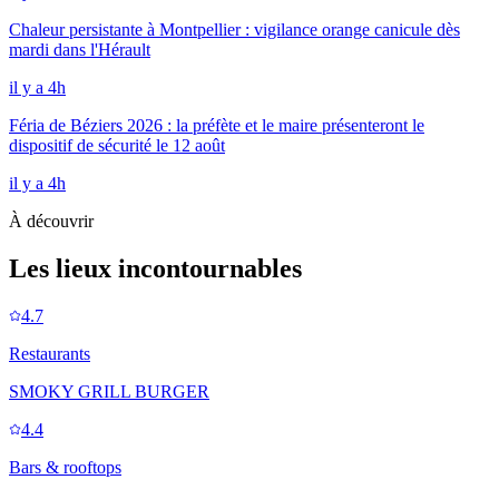
Chaleur persistante à Montpellier : vigilance orange canicule dès
mardi dans l'Hérault
il y a 4h
Féria de Béziers 2026 : la préfète et le maire présenteront le
dispositif de sécurité le 12 août
il y a 4h
À découvrir
Les lieux incontournables
4.7
Restaurants
SMOKY GRILL BURGER
4.4
Bars & rooftops