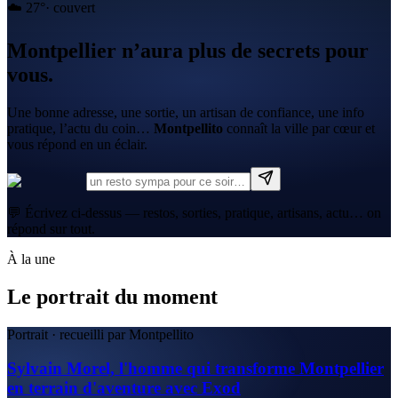
☁️
27
°
·
couvert
Montpellier n’aura plus de secrets pour
vous.
Une bonne adresse, une sortie, un artisan de confiance, une info
pratique, l’actu du coin…
Montpellito
connaît la ville par cœur et
vous répond en un éclair.
💬 Écrivez ci-dessus — restos, sorties, pratique, artisans, actu… on
répond sur tout.
À la une
Le portrait du moment
Portrait · recueilli par Montpellito
Sylvain Morel, l'homme qui transforme Montpellier
en terrain d'aventure avec Exod